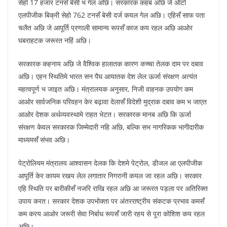
सेहो 17 हजार टनसँ बेसी भ गेल अछि। सरकारक कहब अछि जे ऑटो
एलपीजीक बिक्री सेहो 762 टनसँ बेसी दर्ज कयल गेल अछि। एहिसँ साफ पता
चलैत अछि जे आपूर्ति प्रणाली सामान्य रूपसँ काज कय रहल अछि आओर
घबराहटक जरूरत नहिं अछि।
सरकारक कहनाय अछि जे वैश्विक हालातक कारण कच्चा तेलक दाम पर दबाव
अछि। एहन स्थितिमे भारत सन पैघ आयातक देश लेल ऊर्जा संरक्षण अत्यंत
महत्वपूर्ण भ जाइत अछि। मंत्रालयक अनुसार, निजी वाहनक उपयोग कम
आओर सार्वजनिक परिवहन केर बढ़ावा देलासँ विदेशी मुद्राक दबाव कम भ जाएत
आओर देशक अर्थव्यवस्थामे राहत भेटत। सरकारक मानब अछि कि ऊर्जा
संरक्षण केवल सरकारक जिम्मेदारी नहि अछि, बल्कि सभ नागरिकक भागीदारीक
माध्यमसँ संभव अछि।
पेट्रोलियम मंत्रालय आश्वासन देलक कि देशमे पेट्रोल, डीजल आ एलपीजीक
आपूर्ति केर कायम रखय लेल लगातार निगरानी कयल जा रहल अछि। सरकार
एहि स्थिति पर बारीकीसँ नजरि राखि रहल अछि आ जरूरत पड़ला पर अतिरिक्त
उपाय करत। सरकार देशक उपभोक्ता पर अंतरराष्ट्रीय संकटक प्रभाव कमसँ
कम करय आओर जरूरी सेवा निर्बाध रूपसँ जारी रहय से पूरा कोशिश कय रहल
अछि।