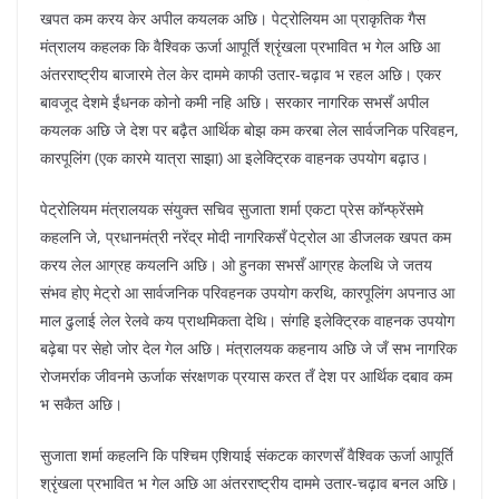
खपत कम करय केर अपील कयलक अछि। पेट्रोलियम आ प्राकृतिक गैस
मंत्रालय कहलक कि वैश्विक ऊर्जा आपूर्ति श्रृंखला प्रभावित भ गेल अछि आ
अंतरराष्ट्रीय बाजारमे तेल केर दाममे काफी उतार-चढ़ाव भ रहल अछि। एकर
बावजूद देशमे ईंधनक कोनो कमी नहि अछि। सरकार नागरिक सभसँ अपील
कयलक अछि जे देश पर बढ़ैत आर्थिक बोझ कम करबा लेल सार्वजनिक परिवहन,
कारपूलिंग (एक कारमे यात्रा साझा) आ इलेक्ट्रिक वाहनक उपयोग बढ़ाउ।
पेट्रोलियम मंत्रालयक संयुक्त सचिव सुजाता शर्मा एकटा प्रेस कॉन्फ्रेंसमे
कहलनि जे, प्रधानमंत्री नरेंद्र मोदी नागरिकसँ पेट्रोल आ डीजलक खपत कम
करय लेल आग्रह कयलनि अछि। ओ हुनका सभसँ आग्रह केलथि जे जतय
संभव होए मेट्रो आ सार्वजनिक परिवहनक उपयोग करथि, कारपूलिंग अपनाउ आ
माल ढुलाई लेल रेलवे कय प्राथमिकता देथि। संगहि इलेक्ट्रिक वाहनक उपयोग
बढ़ेबा पर सेहो जोर देल गेल अछि। मंत्रालयक कहनाय अछि जे जँ सभ नागरिक
रोजमर्राक जीवनमे ऊर्जाक संरक्षणक प्रयास करत तँ देश पर आर्थिक दबाव कम
भ सकैत अछि।
सुजाता शर्मा कहलनि कि पश्चिम एशियाई संकटक कारणसँ वैश्विक ऊर्जा आपूर्ति
श्रृंखला प्रभावित भ गेल अछि आ अंतरराष्ट्रीय दाममे उतार-चढ़ाव बनल अछि।