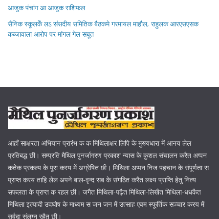
आजुक पंचांग आ आजुक राशिफल
सैनिक स्कूलकेँ लऽ संसदीय समितिक बैठकमे गरमायल माहौल, राहुलक आरएसएसक
कब्जावाला आरोप पर मांगल गेल सबूत
आहाँ साक्षरता अभियान प्रारंभ क क मिथिलाक्षर लिपि के मुख्यधारा में आनय लेल
प्रतिबद्ध छी। सम्प्रति मैथिल पुनर्जागरण प्रकाश न्यास के कुशल संचालन करैत अप्पन
कतेक प्रकल्प के पूरा करय में अग्रेषित छी। मिथिला अप्पन निज पहचान के संपूर्णता स
प्राप्त करय ताहि लेल अपने बाल-वृन्द सब के संगठित करैत लक्ष्य प्राप्ति हेतु नित्य
सफलता के प्राप्त क रहल छी। जगैत मिथिला-पढ़ैत मिथिला-लिखैत मिथिला-धधकैत
मिथिला इत्यादी उदघोष के माध्यम स जन जन में उत्साह एवम स्फूर्तिक सञ्चार करय में
सर्वदा संलग्न रहैत छी।