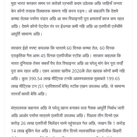
मुदा भारत सरकार समय पर कतेको प्रभावी कदम उठेलक अछि जाहिसँ जनता
केर कोनो तरहक दिक्कतक सामना नहि करय पड़य। ओ कहलनि कि देशमे
कच्चा तेलक पर्याप्त भंडार अछि आ सभ रिफाइनरी पूरा क्षमतासँ काज कय रहल
अछि। देशमे कोनो पेट्रोल पंप पर ईंधनक कमी नहि अछि आ एलपीजी एजेंसीमे
आपूर्ति सामान्य अछि।
सरकार ईहो स्पष्ट कयलक कि भारतमे 60 दिनक कच्चा तेल, 60 दिनक
प्राकृतिक गैस आरू 45 दिनक एलपीजीक स्टॉक अछि। सरकार कहलक कि
भारत दुनियाक तेसर सबसँ पैघ तेल रिफाइनर अछि आ घरेलू मांग केर पूरा तरहेँ
पूरा कय रहल अछि। एकर अलावा खरीफ 2026कें लेल खादक कोनों कमी नहि
अछि। कुल 390.54 लाख मीट्रिक टनकें आवश्यकताक मुकाबले 199.65
लाख मीट्रिक टन (51 प्रतिशतसँ बेसि) स्टॉक एखन उपलब्ध अछि, जे सामान्य
स्तरसँ काफी बेसि अछि।
मंत्रालयक कहनाय अछि जे घरेलू खाना बनाबय वला गैसक आपूर्ति निर्बाध जारी
अछि आओर पर्याप्त मात्रामे एलपीजी उपलब्ध अछि। पिछला तीन दिनमे एक
करोड़ 26 लाख एलपीजी सिलेंडर घरमे पहुंचाउल गेल अछि, जखन कि 1 करोड़
14 लाख बुकिंग भेल अछि। पिछला तीन दिनमे व्यावसायिक एलपीजीक बिक्री