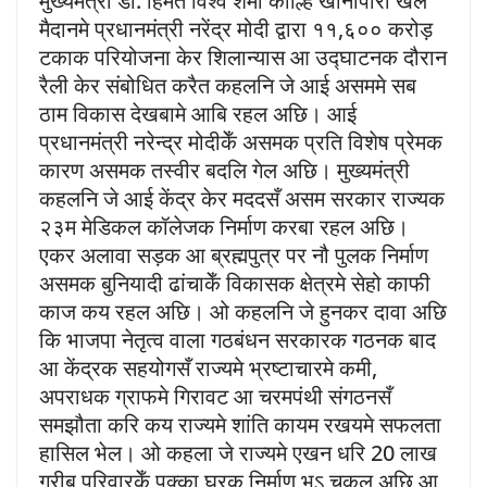
मुख्यमंत्री डॉ. हिमंत विश्व शर्मा काल्हि खानापारा खेल
मैदानमे प्रधानमंत्री नरेंद्र मोदी द्वारा ११,६०० करोड़
टकाक परियोजना केर शिलान्यास आ उद्घाटनक दौरान
रैली केर संबोधित करैत कहलनि जे आई असममे सब
ठाम विकास देखबामे आबि रहल अछि। आई
प्रधानमंत्री नरेन्द्र मोदीकेँ असमक प्रति विशेष प्रेमक
कारण असमक तस्वीर बदलि गेल अछि। मुख्यमंत्री
कहलनि जे आई केंद्र केर मददसँ असम सरकार राज्यक
२३म मेडिकल कॉलेजक निर्माण करबा रहल अछि।
एकर अलावा सड़क आ ब्रह्मपुत्र पर नौ पुलक निर्माण
असमक बुनियादी ढांचाकेँ विकासक क्षेत्रमे सेहो काफी
काज कय रहल अछि। ओ कहलनि जे हुनकर दावा अछि
कि भाजपा नेतृत्व वाला गठबंधन सरकारक गठनक बाद
आ केंद्रक सहयोगसँ राज्यमे भ्रष्टाचारमे कमी,
अपराधक ग्राफमे गिरावट आ चरमपंथी संगठनसँ
समझौता करि कय राज्यमे शांति कायम रखयमे सफलता
हासिल भेल। ओ कहला जे राज्यमे एखन धरि 20 लाख
गरीब परिवारकेँ पक्का घरक निर्माण भऽ चुकल अछि आ