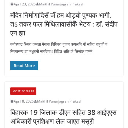
April 23, 2026
Maithil Punarjagran Prakash
मंदिर निर्माणादिसँ जँ हम थोड़बो पुण्यक भागी,
तऽ तकर फल मिथिलावासीकेँ भेटय : डाॅ. संदीप
एन झा
बनौरघाट स्थित कमला मैयाक विधिवत पूजन कयलनि माँ सहित बाबूजी पं.
नित्यानन्द झा मधुबनी समदिया!! विदित अछि जे सिजौल गाममे
Read More
MOST POPULAR
April 8, 2026
Maithil Punarjagran Prakash
बिहारक 19 जिलाक डीएम सहित 38 आईएएस
अधिकारी प्रशिक्षण लेल जाएत मसूरी