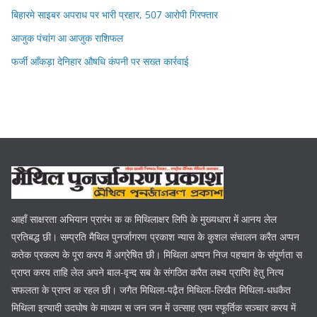
बिहारमे साइबर अपराध पर भारी प्रहार, 507 आरोपी गिरफ्तार
आजुक पंचांग आ आजुक राशिफल
फर्जी आँकड़ा देनिहार औषधि कंपनी पर सख्त कार्रवाई
आहाँ साक्षरता अभियान प्रारंभ क क मिथिलाक्षर लिपि के मुख्यधारा में आनय लेल
प्रतिबद्ध छी। सम्प्रति मैथिल पुनर्जागरण प्रकाश न्यास के कुशल संचालन करैत अप्पन
कतेक प्रकल्प के पूरा करय में अग्रेषित छी। मिथिला अप्पन निज पहचान के संपूर्णता स
प्राप्त करय ताहि लेल अपने बाल-वृन्द सब के संगठित करैत लक्ष्य प्राप्ति हेतु नित्य
सफलता के प्राप्त क रहल छी। जगैत मिथिला-पढ़ैत मिथिला-लिखैत मिथिला-धधकैत
मिथिला इत्यादी उदघोष के माध्यम स जन जन में उत्साह एवम स्फूर्तिक सञ्चार करय में