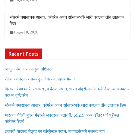
संसदमे घमासानक आसार, कांग्रेस अपन सांसदसभकेँ जारी कएलक तीन लाइनक
व्हिप
August 8, 2026
Recent Posts
आजुक पंचांग आ आजुक राशिफल
सीएम सम्राटक सड़क-पुल विकासक महाअभियान
ब्रिक्स शिक्षा मंत्री सभक १३म बैठक संपन्न, भारत दोहरौलक ‘जन-केंद्रित आ मानवता-
प्रथम’ दृष्टिकोण
संसदमे घमासानक आसार, कांग्रेस अपन सांसदसभकेँ जारी कएलक तीन लाइनक व्हिप
भारतक विदेशी मुद्रा भंडारमे जबरदस्त बढ़ोतरी, 692.9 अरब डॉलर धरि पहुँचल
फॉरेक्स रिजर्व
तेजस्वी यादवक नेतृत्व पर कांग्रेसक प्रश्न, महागठबंधनमे मंथनक मांग