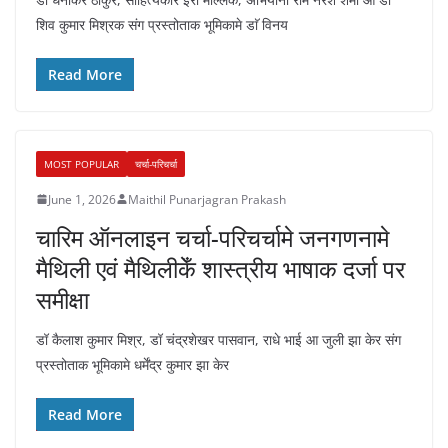
शिव कुमार मिश्रक संग प्रस्तोताक भूमिकामे डाॅ विनय
Read More
MOST POPULAR
चर्चा-परिचर्चा
June 1, 2026
Maithil Punarjagran Prakash
चारिम ऑनलाइन चर्चा-परिचर्चामे जनगणनामे
मैथिली एवं मैथिलीकेँ शास्त्रीय भाषाक दर्जा पर
समीक्षा
डॉ कैलाश कुमार मिश्र, डॉ चंद्रशेखर पासवान, राधे भाई आ जुली झा केर संग
प्रस्तोताक भूमिकामे धर्मेंद्र कुमार झा केर
Read More