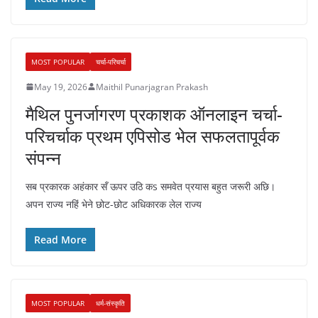
MOST POPULAR
चर्चा-परिचर्चा
May 19, 2026
Maithil Punarjagran Prakash
मैथिल पुनर्जागरण प्रकाशक ऑनलाइन चर्चा-
परिचर्चाक प्रथम एपिसोड भेल सफलतापूर्वक
संपन्न
सब प्रकारक अहंकार सँ ऊपर उठि कs समवेत प्रयास बहुत जरूरी अछि।
अपन राज्य नहिं भेने छोट-छोट अधिकारक लेल राज्य
Read More
MOST POPULAR
धर्म-संस्कृति