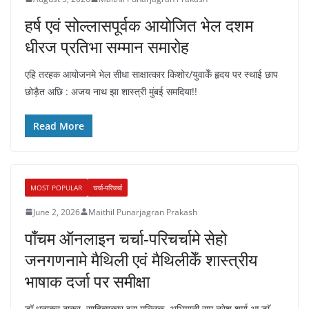
हर्ष एवं सोल्लासपूर्वक आयोजित भेल दशम
धीरज प्रतिभा सम्मान समारोह
एहि तरहक आयोजनमे भेल सीधा साक्षात्कार किशोर/युवाकेँ हृदय पर स्थाई छाप
छोड़ैत अछि : अजय नाथ झा शास्त्री मुंबई समदिया!!
Read More
MOST POPULAR
चर्चा-परिचर्चा
June 2, 2026
Maithil Punarjagran Prakash
पाँचम ऑनलाइन चर्चा-परिचर्चामे सेहो
जनगणनामे मैथिली एवं मैथिलीकेँ शास्त्रीय
भाषाक दर्जा पर समीक्षा
डॉ धनाकर ठाकुर, साहित्यकार इरा मल्लिक, अभियानी राम नरेश शर्मा आ डाॅ