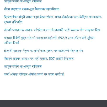
आजुक पंचांग आ आजुक राशिफल
सीएम सम्राटक सड़क-पुल विकासक महाअभियान
ब्रिक्स शिक्षा मंत्री सभक १३म बैठक संपन्न, भारत दोहरौलक ‘जन-केंद्रित आ मानवता-
प्रथम’ दृष्टिकोण
संसदमे घमासानक आसार, कांग्रेस अपन सांसदसभकेँ जारी कएलक तीन लाइनक व्हिप
भारतक विदेशी मुद्रा भंडारमे जबरदस्त बढ़ोतरी, 692.9 अरब डॉलर धरि पहुँचल
फॉरेक्स रिजर्व
तेजस्वी यादवक नेतृत्व पर कांग्रेसक प्रश्न, महागठबंधनमे मंथनक मांग
बिहारमे साइबर अपराध पर भारी प्रहार, 507 आरोपी गिरफ्तार
आजुक पंचांग आ आजुक राशिफल
फर्जी आँकड़ा देनिहार औषधि कंपनी पर सख्त कार्रवाई