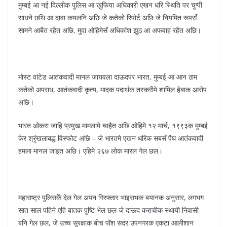
मुम्बई आ नई दिल्लीक पुलिस आ खुफिया अधिकारी एखन धरि स्थिति पर चुप्पी
साधने छथि आ दावा कयलनि अछि जे कतेको रिपोर्ट अछि जे नियमित रूपसँ
सामने आबैत रहैत अछि, मुदा ओहिमेसँ अधिकांश झूठ आ अफवाह रहैत अछि।
मोस्ट वांटेड आतंकवादी मानल जायवला दाऊदपर भारत, मुम्बई आ आन ठाम
कतेको अपराध, आतंकवादी कृत्य, मादक पदार्थक तस्करीमे शामिल हेबाक आरोप
अछि।
भारत ओकरा जाहि प्रमुख मामलामे चाहैत अछि ओहिमे १२ मार्च, १९९३क मुम्बई
केर श्रृंखलाबद्ध विस्फोट अछि – जे भारतमे एखन धरिक सबसँ पैघ आतंकवादी
हमला मानल जाइत अछि। एहिमे २६७ लोक मारल गेल छल।
महाराष्ट्र पुलिसकेँ देल गेल अपन गिरफ्तार भाइसभक बयानक अनुसार, लगभग
सात साल पहिने एहि बातक पुष्टि भेल छल जे दाऊद कराचीक स्थायी निवासी
बनि गेल छल, जे उच्च सुरक्षाक बीच पॉश सदर उपनगरक एकटा आलीशान