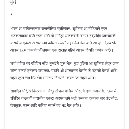
मुंबई
*
भारत आ पाकिस्तानक राजनीतिक प्रतिष्ठान, खुफिया आ मीडियामे एहन
अटकलबाजी चलि रहल अछि जे भगोड़ा आतंकवादी दाऊद इब्राहिम कास्करकेँ
कराचीक एकटा अस्पतालमे कथित रूपसँ जहर देल गेल अछि आ २६ दिसंबरकेँ
ओकर ६८म जन्मदिनसँ लगभग एक सप्ताह पहिने ओकर स्थिति गम्भीर अछि।
चर्चा पहिल बेर रविदिन साँझ मुम्बईमे शुरू भेल, मुदा पुलिस आ खुफिया क्षेत्र एहन
कोनो बातसँ इनकार कयलक, यद्यपि ओ आश्वासन देलनि जे पड़ोसी देशसँ आबि
रहल एहन सभ रिपोर्टक लगातार निगरानी कयल जा रहल अछि।
सोमदिन भोरे, पाकिस्तानक किछु सोशल मीडिया पोस्टमे दावा कयल गेल छल जे
रविदिन दाऊदकेँ कराचीक एकटा अस्पतालमे भर्ती करबाक खबरक बाद इंटरनेट,
फेसबुक, एक्स आदि कथित रूपसँ बंद भऽ गेल अछि।