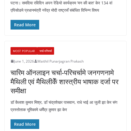
पटना। समदिया रविदिन अपन रेडियो कार्यक्रम ‘मन की बात’ केर 134 वां
एपिसोडमे प्रधानमंत्री नरेंद्र मोदी राष्ट्रसँ संबंधित विभिन्न विषय
Read More
MOST POPULAR
चर्चा-परिचर्चा
June 1, 2026
Maithil Punarjagran Prakash
चारिम ऑनलाइन चर्चा-परिचर्चामे जनगणनामे
मैथिली एवं मैथिलीकेँ शास्त्रीय भाषाक दर्जा पर
समीक्षा
डॉ कैलाश कुमार मिश्र, डॉ चंद्रशेखर पासवान, राधे भाई आ जुली झा केर संग
प्रस्तोताक भूमिकामे धर्मेंद्र कुमार झा केर
Read More