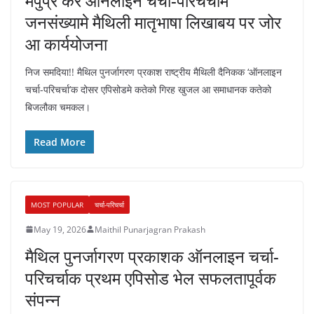
मैपुप्र केर ऑनलाइन चर्चा-परिचर्चामे
जनसंख्यामे मैथिली मातृभाषा लिखाबय पर जोर
आ कार्ययोजना
निज समदिया!! मैथिल पुनर्जागरण प्रकाश राष्ट्रीय मैथिली दैनिकक ‘ऑनलाइन
चर्चा-परिचर्चा’क दोसर एपिसोडमे कतेको गिरह खुजल आ समाधानक कतेको
बिजलौका चमकल।
Read More
MOST POPULAR
चर्चा-परिचर्चा
May 19, 2026
Maithil Punarjagran Prakash
मैथिल पुनर्जागरण प्रकाशक ऑनलाइन चर्चा-
परिचर्चाक प्रथम एपिसोड भेल सफलतापूर्वक
संपन्न