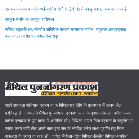
सरकारक राजस्व कर्मीसभकेँ अंतिम चेतौनी, 24 घंटामे पकड़ू काज, अन्यथा कारबाई
आजुक पंचांग आ आजुक राशिफल
सैनिक स्कूलकेँ लऽ संसदीय समितिक बैठकमे गरमायल माहौल, राहुलक आरएसएसक
कब्जावाला आरोप पर मांगल गेल सबूत
आहाँ साक्षरता अभियान प्रारंभ क क मिथिलाक्षर लिपि के मुख्यधारा में आनय लेल
प्रतिबद्ध छी। सम्प्रति मैथिल पुनर्जागरण प्रकाश न्यास के कुशल संचालन करैत अप्पन
कतेक प्रकल्प के पूरा करय में अग्रेषित छी। मिथिला अप्पन निज पहचान के संपूर्णता स
प्राप्त करय ताहि लेल अपने बाल-वृन्द सब के संगठित करैत लक्ष्य प्राप्ति हेतु नित्य
सफलता के प्राप्त क रहल छी। जगैत मिथिला-पढ़ैत मिथिला-लिखैत मिथिला-धधकैत