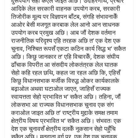
दुरूपयोग सेहो कएल जाइत अछि। उदाहरणार्थ, प्रचार
आदिके लेल सरकारी वाहनक उपयोग करब, सरकारी
तिजोरीक मूल्य पर विज्ञापन बाँटब, संगहि संभावनाकेँ
आओर बेसी मजगूत करबाक लेल आनो आन साधनक
उपयोग करब प्रमुख अछि। आब जौं देशक वर्तमान
राजनीतिक परिदृश्य एहि तरहक अछि त’ एक देश एक
चुनाव, निश्चित रूपसँ एकटा कठिन कार्य सिद्ध भ’ सकैत
अछि। किछु जानकार त’ एहि विचारकेँ, देशक संघीय
ढाँचाक विपरीत आ संसदीय लोकतंत्रक लेल घातक
सेहो कहि रहल छथि, कहल जा रहल अछि कि, एहिसँ
किछु विधानसभाक मर्जीक विरुद्ध ओकर कार्यकालके
बढ़ाओल अथवा घटाओल जाएत, जाहिसँ राज्यक
स्वायत्तता सेहो प्रभावित भ’ सकैत अछि। तहिना, जौं
लोकसभा आ राज्यक विधानसभाक चुनाव एक संग
कराओल जाइत अछि त’ राष्ट्रीय मुद्दाके समक्ष तमाम
क्षेत्रीय विषय प्रभावित भ’ सकैत अछि। संभवतः एक
देश एक चुनावसँ क्षेत्रीय दलकेँ नुकसान सेहो पहुँचि
सकैत अछि। मतदाता वर्ग पर, एक देश एक चुनावक