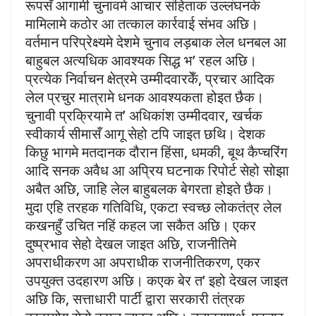
रूपसँ आगामी चुनावमे आचार संहिताक उल्लंघनके
मामिलामे कठोर आ तत्काल कार्रवाई संभव अछि।
वर्तमान परिप्रेक्ष्यमे देशमे चुनाव लड़बाक लेल धनबल आ
बाहुबल अत्यधिक आवश्यक सिद्ध भ’ रहल अछि।
प्रत्येक निर्वाचन क्षेत्रमे उम्मीदवारकेँ, प्रचार आदिक
लेल प्रचुर मात्रामे धनक आवश्यकता होइत छैक।
चुनावी प्रक्रियामे त’ अधिकांश उम्मीदवार, खर्चक
स्वीकार्य सीमासँ आगू सेहो टपि जाइत छथि। देशक
किछु भागमे मतदानक दौरान हिंसा, धमकी, बूथ कैप्चरिंग
आदि सनक अवैध आ अप्रिय घटनाक रिपोर्ट सेहो सोझा
अबैत अछि, जाहि लेल बाहुबलक बेगरता होइते छैक।
मुदा एहि तरहक गतिविधि, एकटा स्वच्छ लोकतंत्र लेल
कखनहुँ उचित नहिं कहल जा सकैत अछि। एकर
दुष्प्रभाव सेहो देखल जाइत अछि, राजनीतिमे
अपराधीकरण आ अपराधीक राजनीतिकरण, एकर
उपयुक्त उदहारण अछि। कएक बेर त’ इहो देखल जाइत
अछि कि, सत्ताधारी पार्टी द्वारा सरकारी तंत्रक