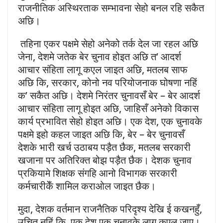
राजनीतिक अस्थिरताक सम्भावना सेहो बनल रहि सकैत
अछि।
तहिना एकर पक्षमे सेहो अनेको तर्क देल जा रहल अछि
जेना, देशमे जतेक बेर चुनाव होइत अछि त’ आदर्श
आचार संहिता लागू कएल जाइत अछि, मतलब साफ
अछि कि, सरकार, कोनो नव परियोजनाक घोषणा नहिं
क’ सकैत अछि। देशमे निरंतर चुनावसँ बेर – बेर आदर्श
आचार संहिता लागू होइत अछि, जाहिसँ अनेको विकास
कार्य प्रभावित सेहो होइत अछि। एक देश, एक चुनावके
पक्षमे इहो कहल जाइत अछि कि, बेर – बेर चुनावसँ
देशके भारी खर्च उठाबय पड़ैत छैक, मतलब सरकारी
खजाना पर अतिरिक्त बोझ पड़ैत छैक। देशक चुनाव
प्रकियामे शिक्षक संगहि आनो विभागक सरकारी
कर्मचारीकेँ शामिल कराओल जाइत छैक।
मुदा, देशक वर्तमान राजनैतिक परिदृश्य देखि ई कखनहुँ,
उचित नहिं कि, एक देश एक चुनावके लागु कएल जाए।