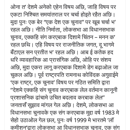
ओना त’ देशमे अनेको एहेन विषय अछि, जाहि विषय पर
एकटा निश्चित समयांतराल पर चर्चा होइते रहैत अछि।
मुदा पुनः एक बेर “एक देश एक चुनाव” पर खूब चर्चा भ’
रहल अछि। नीति निर्माता, लोकसभा आ विधानसभाक
चुनाव, एक्कहि संग करएबाक दिशामे चिंतन – मनन क’
रहल छथि। एहि विषय पर राजनीतिक जगत, दू भागमे
बँटाएल सन प्रतीत भ’ रहल अछि। आब ई कतेक हद
धरि व्यावहारिक आ प्रासंगिक अछि, ओहि पर संशय
अछि, मुदा एकरा लागु करएबाक दिशामे डेग बढ़ाओल जा
चुकल अछि। पूर्व राष्ट्रपति रामनाथ कोविंदक अगुवाईमे
‘एक राष्ट्र, एक चुनाव’ विषय पर गठित समिति द्वारा
‘‘देशमे एक्कहि संग चुनाव करएबाक लेल वर्तमान कानूनी
प्रशासनिक ढांचामे उचित बदलाव करबाक लेल’’
जनतासँ सुझाव मांगल गेल अछि। देशमे, लोकसभा आ
विधानसभा चुनावके एक संग करएबाक मुद्दा वर्ष 1983 मे
सेहो उठाओल गेल छल, पुनः वर्ष 1999 मे भारतमे ‘लॉ
कमीशन’द्वारा लोकसभा आ विधानसभाक चुनाव, एक संग