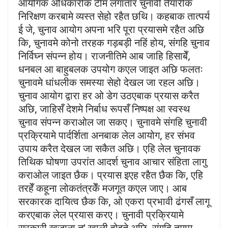
आयोगक अधिकारीक टीम लगातार चुनावी तैयारीक
निरिक्षण करबामे व्यस्त सेहो रहैत छथि। कहबाक तात्पर्य
ई जे, चुनाव आयोग अपना भरि पूरा प्रयासमे रहैत अछि
कि, चुनावमे कोनो तरहक गड़बड़ी नहिं होय, संगहि चुनाव
निर्विघ्न संपन्न होय। राजनीतिमे आब जाहि हिसाबेँ,
धनबल आ बाहुबलक उपयोग कएल जाइत अछि फलतः
चुनावमे धांधलीक समस्या सेहो देखल जा रहल अछि।
चुनाव आयोग द्वारा हर ओ डेग उठएबाक प्रयास करैत
अछि, जाहिसँ देशमे निर्बाध रूपसँ निष्पक्ष आ स्वस्थ
चुनाव संपन्न कराओल जा सकए। चुनावमे संगहि चुनावी
प्रक्रियामे पार्दर्शिता अनबाक लेल आयोग, हर संभव
उपाय करैत देखल जा सकैत अछि। एहि लेल चुनावक
तिथिक घोषणा उपरांत आदर्श चुनाव आचार संहिता लागु
कराओल जाइत छैक। प्रयास इएह रहैत छैक कि, एहि
तरहेँ कहूना लोकतंत्रकेँ मजगूत कएल जाए। आब
सरकारक दायित्व छैक कि, ओ एकरा प्रभावी ढंगसँ लागू
करएबाक लेल प्रयास करए। चुनावी प्रक्रियामे
सरकारी खजाना त’ खाली होइते अछि, संगहि तमाम