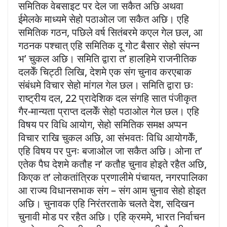
समितिक वेबसाइट पर देल जा सकैत अछि अथवा
ईमेलके माध्यमे सेहो पठाओल जा सकैत अछि। एहि
समितिक गठन, पछिले वर्ष सितंबरमे कएल गेल छल, आ
गठनक पश्चात् एहि समितिक दू गोट बैसार सेहो संपन्न
भ’ चुकल अछि। समिति द्वारा त’ हालहिमे राजनीतिक
दलकेँ चिट्ठी लिखि, देशमे एक संग चुनाव करएबाक
संबंधमे विचार सेहो मांगल गेल छल। समिति द्वारा छः
राष्ट्रीय दल, 22 प्रादेशिक दल संगहि सात पंजीकृत
गैर-मान्यता प्राप्त दलकेँ सेहो पठाओल गेल छल। एहि
विषय पर विधि आयोग, सेहो समितिक समक्ष अप्पन
विचार राखि चुकल अछि, आ संभवतः विधि आयोगकेँ,
एहि विषय पर पुनः बजाओल जा सकैत अछि। ओना त’
एतेक पैघ देशमे कतौह न’ कतौह चुनाव होइते रहैत अछि,
किएक त’ लोकतांत्रिक प्रणालीमे पंचायत, नगरपालिका
आ राज्य विधानसभाक संग – संग आम चुनाव सेहो होइत
अछि। चुनावक एहि निरंतरताके चलते देश, सदिखन
चुनावी मोड पर रहैत अछि। एहि क्रममे, भारत निर्वाचन