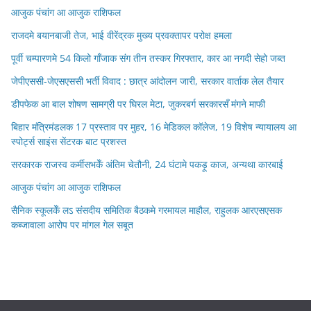
आजुक पंचांग आ आजुक राशिफल
राजदमे बयानबाजी तेज, भाई वीरेंद्रक मुख्य प्रवक्तापर परोक्ष हमला
पूर्वी चम्पारणमे 54 किलो गाँजाक संग तीन तस्कर गिरफ्तार, कार आ नगदी सेहो जब्त
जेपीएससी-जेएसएससी भर्ती विवाद : छात्र आंदोलन जारी, सरकार वार्ताक लेल तैयार
डीपफेक आ बाल शोषण सामग्री पर घिरल मेटा, जुकरबर्ग सरकारसँ मंगने माफी
बिहार मंत्रिमंडलक 17 प्रस्ताव पर मुहर, 16 मेडिकल कॉलेज, 19 विशेष न्यायालय आ
स्पोर्ट्स साइंस सेंटरक बाट प्रशस्त
सरकारक राजस्व कर्मीसभकेँ अंतिम चेतौनी, 24 घंटामे पकड़ू काज, अन्यथा कारबाई
आजुक पंचांग आ आजुक राशिफल
सैनिक स्कूलकेँ लऽ संसदीय समितिक बैठकमे गरमायल माहौल, राहुलक आरएसएसक
कब्जावाला आरोप पर मांगल गेल सबूत