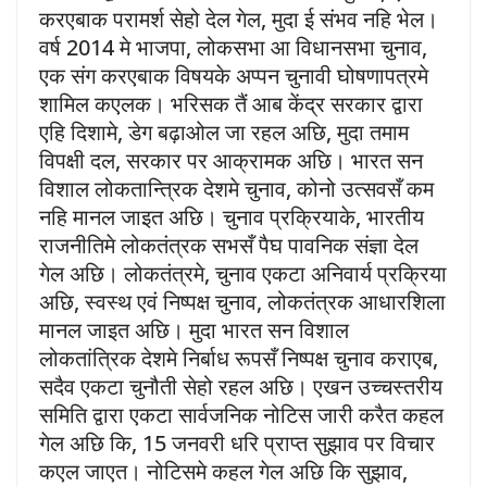
करएबाक परामर्श सेहो देल गेल, मुदा ई संभव नहि भेल।
वर्ष 2014 मे भाजपा, लोकसभा आ विधानसभा चुनाव,
एक संग करएबाक विषयके अप्पन चुनावी घोषणापत्रमे
शामिल कएलक। भरिसक तैं आब केंद्र सरकार द्वारा
एहि दिशामे, डेग बढ़ाओल जा रहल अछि, मुदा तमाम
विपक्षी दल, सरकार पर आक्रामक अछि। भारत सन
विशाल लोकतान्त्रिक देशमे चुनाव, कोनो उत्सवसँ कम
नहि मानल जाइत अछि। चुनाव प्रक्रियाके, भारतीय
राजनीतिमे लोकतंत्रक सभसँ पैघ पावनिक संज्ञा देल
गेल अछि। लोकतंत्रमे, चुनाव एकटा अनिवार्य प्रक्रिया
अछि, स्वस्थ एवं निष्पक्ष चुनाव, लोकतंत्रक आधारशिला
मानल जाइत अछि। मुदा भारत सन विशाल
लोकतांत्रिक देशमे निर्बाध रूपसँ निष्पक्ष चुनाव कराएब,
सदैव एकटा चुनौती सेहो रहल अछि। एखन उच्चस्तरीय
समिति द्वारा एकटा सार्वजनिक नोटिस जारी करैत कहल
गेल अछि कि, 15 जनवरी धरि प्राप्त सुझाव पर विचार
कएल जाएत। नोटिसमे कहल गेल अछि कि सुझाव,