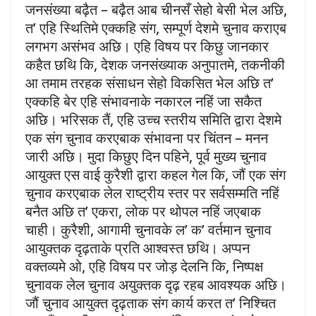
जनसंख्या बढ़ैत – बढ़ैत आब चीनसँ सेहो बेसी भेल अछि,
त’ एहि स्थितिमे एक्कहि संग, सम्पूर्ण देशमे चुनाव कराएब
लगभग असंभव अछि। एहि विषय पर किछु जानकार
कहैत छथि कि, देशक जनसंख्याक अनुपातमे, तकनीकी
आ तमाम तरहक संसाधन सेहो विकसित भेल अछि त’
एक्कहि बेर एहि संभावनाके नकारल नहिं जा सकैत
अछि। भरिसक तैं, एहि उच्च स्तरीय समिति द्वारा देशमे
एक संग चुनाव करएबाक संभावना पर चिंतन – मनन
जारी अछि। मुदा किछुए दिन पहिने, पूर्व मुख्य चुनाव
आयुक्त एस वाई कुरैशी द्वारा कहल गेल कि, जौं एक संग
चुनाव करएबाक लेल राष्ट्रीय स्तर पर सर्वसम्मति नहिं
बनैत अछि त’ एकरा, लोक पर थोपल नहिं जएबाक
चाही। कुरैशी, आगामी चुनावके ल’ क’ वर्तमान चुनाव
आयुक्तक दृढ़ताके प्रति आश्वस्त छथि। अप्पन
वक्तव्यमे ओ, एहि विषय पर जोड़ देलनि कि, निष्पक्ष
चुनावक लेल चुनाव अयुक्तक दृढ़ रहब आवश्यक अछि।
जौं चुनाव आयुक्त दृढ़ताक संग कार्य करत त’ निश्चित