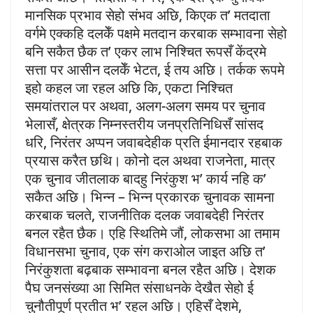
मानसिक प्रभाव सेहो संभव अछि, किएक त’ मतदाता
वर्गमे एक्कहि दलकेँ पक्षमे मतदान करबाक सम्भावना सेहो
बनि सकैत छैक त’ एकर लाभ निश्चित रूपसँ केंद्रमे
सत्ता पर आसीन दलकेँ भेटत, ई तय अछि। तर्कक रूपमे
इहो कहल जा रहल अछि कि, एकटा निश्चित
समयांतराल पर अथवा, अलग-अलग समय पर चुनाव
भेलासँ, क्षेत्रक निम्नस्तरीय जनप्रतिनिधिसँ सांसद
धरि, निरंतर अप्पन जवाबदेहीक प्रति ईमानदार रहबाक
प्रयास करैत छथि। कोनो दल अथवा राजनेता, मात्र
एक चुनाव जीतलाक बादहु निरंकुश भ’ कार्य नहि क’
सकैत अछि। भिन्न – भिन्न प्रकारक चुनावक सामना
करबाक चलते, राजनीतिक दलक जवाबदेही निरंतर
बनल रहैत छैक। एहि स्थितिमे जौं, लोकसभा आ तमाम
विधानसभा चुनाव, एक संग कराओल जाइत अछि त’
निरंकुशता बढ़बाक सम्भावना बनल रहैत अछि। देशक
पैघ जनसंख्या आ सिमित संसाधनके देखैत सेहो ई
चुनौतीपूर्ण प्रतीत भ’ रहल अछि। एहिसँ देशमे,