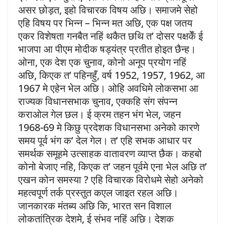
असर छोड़त, इहो विचारक विषय अछि। समाजमे सेहो
एहि विषय पर भिन्न – भिन्न मत अछि, एक पक्ष जतय
एकर विशेषता गनबैत नहिं थकैत छथि त’ दोसर पक्षकेँ ई
भाजपा आ पीएम मोदीक षड्यंत्र प्रतीत होइत छैन्ह।
ओना, एक देश एक चुनाव, कोनो अनूप प्रयोग नहिं
अछि, किएक त’ पहिनहुँ, वर्ष 1952, 1957, 1962, आ
1967 मे एहेन भेल अछि। ओहि अवधिमे लोकसभा आ
राज्यक विधानसभाक चुनाव, एक्कहि संग संपन्न
कराओल गेल छल। ई क्रम तहन भंग भेल, जहन
1968-69 मे किछु प्रदेशक विधानसभा अनेको कारणे
समय पूर्व भंग क’ देल गेल। त’ एहि सभक आधार पर
समर्थक समूहमे उत्साहक वातावरण व्याप्त छैक। कहबो
कोनो बेजाए नहि, किएक त’ जहन पूर्वमे एना भेल अछि त’
एखन कोन समस्या ? एहि विचारक विरोधमे सेहो अनेको
महत्वपूर्ण तर्क प्रस्तुत कएल जाइत रहल अछि।
जानकारक मंतब्य अछि कि, भारत सन विशाल
लोकतांत्रिक देशमे, ई संभव नहिं अछि। देशक