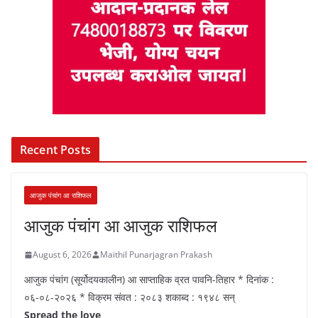
Recent Posts
आजुक पंचांग आ राशिफल
आजुक पंचांग आ आजुक राशिफल
August 6, 2026
Maithil Punarjagran Prakash
आजुक पंचांग (सूर्योदयकालीन) आ साप्ताहिक व्रत पावनि-तिहार * दिनांक :
०६-०८-२०२६ * विक्रम संवत : २०८३ शकाब्द : १९४८ सन्
Spread the love