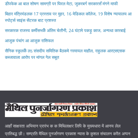
डीपफेक आ बाल शोषण सामग्री पर घिरल मेटा, जुकरबर्ग सरकारसँ मंगने माफी
बिहार मंत्रिमंडलक 17 प्रस्ताव पर मुहर, 16 मेडिकल कॉलेज, 19 विशेष न्यायालय आ
स्पोर्ट्स साइंस सेंटरक बाट प्रशस्त
सरकारक राजस्व कर्मीसभकेँ अंतिम चेतौनी, 24 घंटामे पकड़ू काज, अन्यथा कारबाई
आजुक पंचांग आ आजुक राशिफल
सैनिक स्कूलकेँ लऽ संसदीय समितिक बैठकमे गरमायल माहौल, राहुलक आरएसएसक
कब्जावाला आरोप पर मांगल गेल सबूत
आहाँ साक्षरता अभियान प्रारंभ क क मिथिलाक्षर लिपि के मुख्यधारा में आनय लेल
प्रतिबद्ध छी। सम्प्रति मैथिल पुनर्जागरण प्रकाश न्यास के कुशल संचालन करैत अप्पन