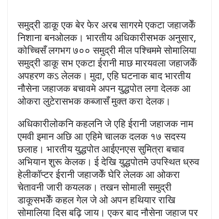
समुद्री डाकू एक बेर फेर अरब सागरमे एकटा जहाजकेँ
निशाना बनओलक। भारतीय अधिकारीसभक अनुसार,
कोच्चिसँ लगभग ७०० समुद्री मील पश्चिममे सोमालिया
समुद्री डाकू सभ एकटा ईरानी माछ मारयवला जहाजकेँ
अपहरण कऽ लेलक। मुदा, एहि घटनाक बाद भारतीय
नौसेना जहाजक बचावमे अपन युद्धपोत लगा देलक आ
ओकरा लुटेरासभक कब्जासँ मुक्त करा देलक।
अधिकारीलोकनि कहलनि जे एहि ईरानी जहाजक नाम
एमवी इमान अछि आ एहिमे चालक दलक १७ सदस्य
छलाह। भारतीय युद्धपोत आईएनएस सुमित्रा बचाव
अभियान शुरू केलक। ई देखि युद्धपोतमे उपस्थित ध्रुव
हेलीकॉप्टर ईरानी जहाजकेँ घेरि लेलक आ ओकरा
चेतावनी जारी कयलक। तखन सोमाली समुद्री
डाकूसभकेँ कहल गेल जे ओ अपन हथियार राखि
सोमालिया दिस बढ़ि जाय। एकर बाद नौसेना जहाज पर