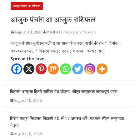
आजुक पंचांग आ राशिफल
आजुक पंचांग आ आजुक राशिफल
August 10, 2026
Maithil Punarjagran Prakash
आजुक पंचांग (सूर्योदयकालीन) आ साप्ताहिक व्रत पावनि-तिहार * दिनांक :
१०-०८-२०२६ * विक्रम संवत : २०८३ शकाब्द : १९४८ सन्
Spread the love
बिहारमे छात्रक हितमे चारिटा पैघ घोषणा, सीएम सम्राटक महत्वपूर्ण पहल
August 10, 2026
तिरंगा यात्रा निकलत बिहारमे 10 सँ 17 अगस्त धरि, पटनामे सीएम सम्राटक
नेतृत्व
August 10, 2026