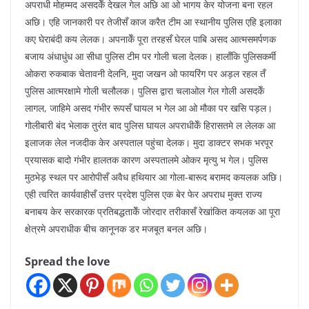
अपराधी मोहम्मद असदकेँ देखल गेल अछि आ ओ भागय केर योजना बना रहल
अछि। एहि जानकारी पर तेजीसँ काज करैत टीम आ स्थानीय पुलिस एहि इलाका
कए घेराबंदी कय लेलक। अपनाकेँ पूरा तरहसँ घेरल पाबि असद आत्मसमर्पणक
बजाय अंधाधुंध आ सीधा पुलिस टीम पर गोली चला देलक। हालाँकि पुलिसकर्मी
ओकरा रुकबाक चेतावनी देलनि, मुदा जखन ओ फायरिंग पर अड़ल रहल तँ
पुलिस आत्मरक्षामे गोली चलौलक। पुलिस द्वारा चलाओल गेल गोली असदकेँ
लागल, जाहिमे असद गंभीर रूपसँ घायल भ गेल आ ओ मौका पर खसि पड़ल।
गोलीबारी बंद भेलाक तुरंत बाद पुलिस घायल अपराधीकेँ हिरासतमे ल लेलक आ
इलाजक लेल नजदीक केर अस्पताल पहुंचा देलक। मुदा डाक्टर सभक भरपूर
प्रयासक बादो गंभीर हालतक कारण अस्पतालमे ओकर मृत्यु भ गेल। पुलिस
मुठभेड़ स्थल पर आरोपीसँ अवैध हथियार आ गोला-बारूद बरामद कयलक अछि।
एही त्वरित कार्यवाहीसँ उत्तर प्रदेश पुलिस एक बेर फेर अपराध मुक्त राज्य
बनाबय केर सरकारक प्रतिबद्धताकेँ जोरदार तरीकासँ रेखांकित कयलक आ पूरा
क्षेत्रमे अपराधीक बीच कानूनक डर मजबूत बनल अछि।
Spread the love