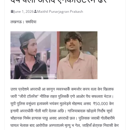
June 1, 2026
Maithil Punarjagran Prakash
लखनऊ। समदिया
उत्तर प्रदेशमे अपराधी आ कानून व्यवस्थाकेँ कमजोर करय वला केर खिलाफ
जारी “जीरो टॉलरेंस” नीतिक तहत पुलिसकेँ एगो आओर पैघ सफलता भेटल।
यूपी पुलिस वसुंधरा इलाकामे भयंकर मुठभेड़मे मोहम्मद असद ₹50,000 केर
इनामी अपराधीकेँ गोली मारि देलक अछि। गाजियाबादक खोड़ामे निर्दोष सूर्या
चौहानक निर्मम हत्याक पाछु असद अपराधी छल। पुलिसक जवाबी गोलीबारीमे
घायल भेलाक बाद आरोपीक अस्पतालमे मृत्यु भ गेल, जाहिसँ क्षेत्रक निवासी केर