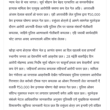
न्याय भेल से भाव जागल। सूर्य चौहान केर बेहद प्रचारित आ सनसनीखेज
हत्याक मामिला केर प्रमुख आरोपीकेँ समाप्त कय देल गेल अछि। अपराधकेँ
अंजाम देलाक बादसँ ओ फरार छल। एही अपराधीकेँ लेल पुलिस द्वारा ₹50,000
केर इनामक घोषणा कयल गेल छल। वसुंधरा क्षेत्रमे ई आमने-सामनेक मुठभेड़क
दौरान आरोपी अपनाकेँ फँसल पाबि पुलिस टीम पर घातक मंशासँ गोलीबारी
कयलक, जाहिमे पुलिस आत्मरक्षामे गोलीबारी कयलक। एहि जवाबी कार्यवाहीमे
चोट लागल असद अस्पतालमे अंतिम सांस लेलक।
खोड़ा थाना क्षेत्रक भीतर भेल इ अत्यंत क्रूर आ दिल दहलाबै वला हत्यासँ
स्थानीय जनता आ देशभरिमे भारी आक्रोश छल। 28 मईकेँ बकरीईद दिन
आरोपी मोहम्मद असद निर्दोष सूर्या चौहान पर चाकूसँ हमला कय बेरहमीसँ हत्या
कय देने छल। जहियासँ अपराध कयलक तहियासँ आरोपी फरार छल। मामिला
केर गंभीरता आ जनताक आक्रोशकेँ देखैत गाजियाबाद पुलिस प्रशासन आरोपीक
गिरफ्तार लेल कतेको टीमक गठन कयलक आ ओकर गिरफ्तारी लेल जानकारी दै
वलाकेँ ₹50,000 केर इनामक घोषणा सेहो कयल गेल छल। पुलिस ओकर
संदिग्ध नुकायल स्थान पर लगातार छापामारी करैत आबि रहल छल। मुठभेड़क
संबंधमे भेटल आधिकारिक जानकारीक अनुसार पुलिसकेँ एगो मुखबिरक माध्यमसँ
विश्वसनीय खुफिया जानकारी भेटल छल कि वसुंधरा क्षेत्र लग इनामी एगो वांछित