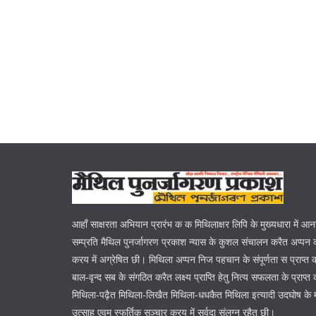
आहाँ साक्षरता अभियान प्रारंभ क क मिथिलाक्षर लिपि के मुख्यधारा में आ
सम्प्रति मैथिल पुनर्जागरण प्रकाश न्यास के कुशल संचालन करैत अप्पन क
करय में अग्रेषित छी। मिथिला अप्पन निज पहचान के संपूर्णता स प्राप्त
बाल-वृन्द सब के संगठित करैत लक्ष्य प्राप्ति हेतु नित्य सफलता के प्रा
मिथिला-पढ़ैत मिथिला-लिखैत मिथिला-धधकैत मिथिला इत्यादी उदघोष के 
उत्साह एवम स्फूर्तिक सञ्चार करय में सर्वदा संलग्न रहैत छी।