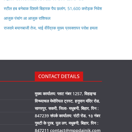
स्टील हब बनेबाक दिशामे बिहारक पैघ छलांग, 51,600 करोड़क निवेश
आजुक पंचांग आ आजुक राशिफल
राजदमे बयानबाजी तेज, भाई वीरेंद्रक मुख्य प्रवक्तापर परोक्ष हमला
CONTACT DETAILS
मुख्य कार्यालय: प्लाट नंबर 1257, विहाइन्ड
विन्ध्याचल मेमोरियल ट्रस्ट, हनुमान मंदिर रोड,
सागरपुर, सकरी, जिला- मधुबनी, बिहार, पिन :
847239 संपर्क कार्यालय: रांटी रोड, १३ नंबर
गुमटी के पुरब, पुल लग, मधुबनी, बिहार, पिन :
847211 contact@mppdainik.com