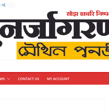
 : नई
बैठक
 सख्त
वार्ता,
म्मीद
र-
EWS
CONTACT US
MY ACCOUNT