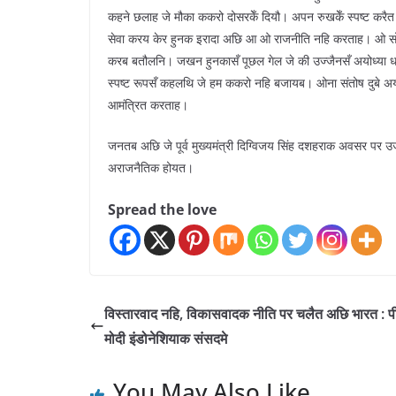
कहने छलाह जे मौका ककरो दोसरकेँ दियौ। अपन रुखकेँ स्पष्ट करैत पूर
सेवा करय केर हुनक इरादा अछि आ ओ राजनीति नहि करताह। ओ सोश
करब बतौलनि। जखन हुनकासँ पूछल गेल जे की उज्जैनसँ अयोध्या धरि
स्पष्ट रूपसँ कहलथि जे हम ककरो नहि बजायब। ओना संतोष दुबे अ
आमंत्रित करताह।
जनतब अछि जे पूर्व मुख्यमंत्री दिग्विजय सिंह दशहराक अवसर पर उ
अराजनैतिक होयत।
Spread the love
विस्तारवाद नहि, विकासवादक नीति पर चलैत अछि भारत : प
मोदी इंडोनेशियाक संसदमे
You May Also Like