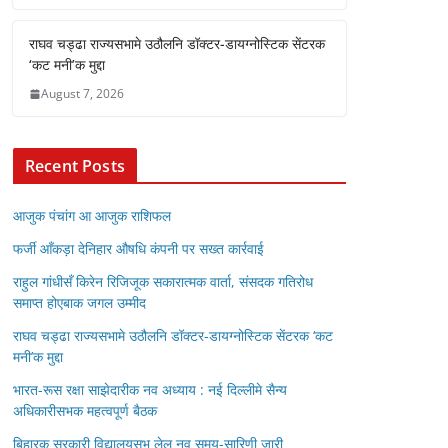
राघव चड्ढा राज्यसभामे उठौलनि डॉक्टर-डायग्नोस्टिक सेंटरक
‘कट मनी’क मुद्दा
August 7, 2026
Recent Posts
आजुक पंचांग आ आजुक राशिफल
फर्जी आँकड़ा देनिहार औषधि कंपनी पर सख्त कार्रवाई
राहुल गांधीसँ किरेन रिजिजूक सकारात्मक वार्ता, संसदक गतिरोध
समाप्त होएबाक जगल उम्मीद
राघव चड्ढा राज्यसभामे उठौलनि डॉक्टर-डायग्नोस्टिक सेंटरक ‘कट
मनी’क मुद्दा
भारत-रूस रक्षा साझेदारीक नव अध्याय : नई दिल्लीमे सैन्य
अधिकारीसभक महत्वपूर्ण बैठक
बिहारक सरकारी विद्यालयसभ लेल नव समय-सारिणी जारी