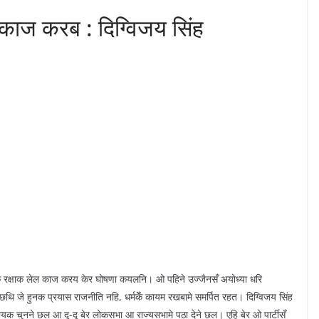
 काज करब : दिग्विजय सिंह
धर्मक रक्षाक लेल काज करय केर घोषणा कयलनि। ओ पहिने उज्जैनसँ अयोध्या धरि
जे हुनक प्रयास राजनीति नहि, धर्मकेँ कायम रखबामे समर्पित रहत। दिग्विजय सिंह
धायक चुनने छल आ दू-दू बेर लोकसभा आ राज्यसभामे पठा देने छल। एहि बेर ओ पार्टीसँ