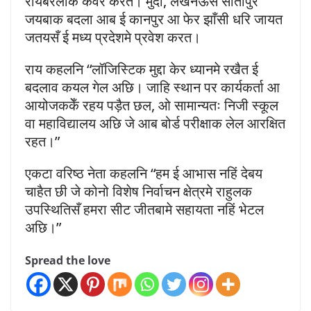
रायबरेलीकेँ कवर करत। मुदा, लखनऊसँ सीतापुर
जयबाक बदला आब ई कानपुर आ फेर झाँसी धरि जायत
जतयसँ ई मध्य प्रदेशमे प्रवेश करत।
राय कहलनि “लॉजिस्टिक मुद्दा केर ध्यानमे रखैत ई
बदलाव कयल गेल अछि। जाहि स्थान पर कार्यकर्ता आ
आयोजककेँ रहय पड़ैत छल, ओ सामान्यतः निजी स्कूल
वा महाविद्यालय अछि जे आब बोर्ड परीक्षाक लेल आरक्षित
रहत।”
एकटा वरिष्ठ नेता कहलनि “हम ई आभास नहिं देबय
चाहैत छी जे कोनो विशेष निर्वाचन क्षेत्रमे राहुलक
उपस्थितिसँ हमरा सीट जीतबामे सहायता नहिं भेटल
अछि।”
Spread the love