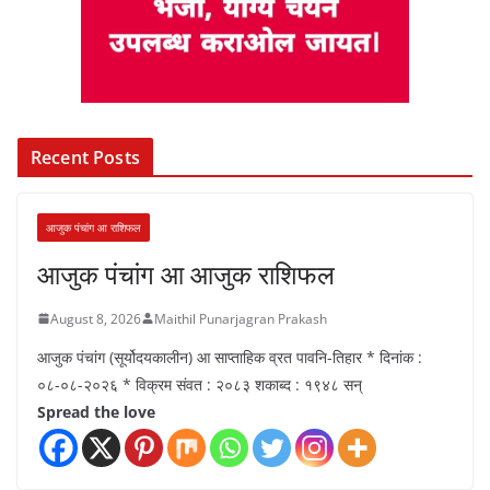
Recent Posts
आजुक पंचांग आ राशिफल
आजुक पंचांग आ आजुक राशिफल
August 8, 2026
Maithil Punarjagran Prakash
आजुक पंचांग (सूर्योदयकालीन) आ साप्ताहिक व्रत पावनि-तिहार * दिनांक :
०८-०८-२०२६ * विक्रम संवत : २०८३ शकाब्द : १९४८ सन्
Spread the love