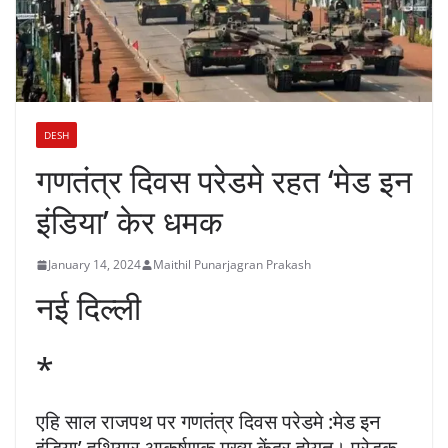
DESH
गणतंत्र दिवस परेडमे रहत ‘मेड इन
इंडिया’ केर धमक
January 14, 2024
Maithil Punarjagran Prakash
नई दिल्ली
*
एहि साल राजपथ पर गणतंत्र दिवस परेडमे :मेड इन
इंडिया’ हथियार आकर्षणक मुख्य केंद्र होयत। परेडक