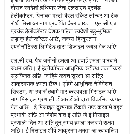
दौरान स्वदेशी हथियार जेना एलसीएच प्रचंड
हेलीकॉप्टर, पिनाका मल्टी-बैरल रॉकेट लॉन्चर आ टैंक
रोधी मिसाइल नाग प्रदर्शित कैल जायत। एल.सी.एच.
प्रचंड हेलीकॉप्टर देशक पहिल स्वदेशी बहु-भूमिका
लड़ाकू हेलीकॉप्टर अछि, जकरा हिन्दुस्तान
एयरोनॉटिक्स लिमिटेड द्वारा डिजाइन कयल गेल अछि।
एल.सी.एच. पैघ जमीनी हमला आ हवाई हमला करबामे
सक्षम अछि। ई हेलीकॉप्टर आधुनिक स्टील्थ तकनीकसँ
सुसज्जित अछि, जाहिमे कवच सुरक्षा आ रात्रि
आक्रमणक क्षमता छैक। एहिमे आधुनिक नेविगेशन
सिस्टम, आ हवासँ हवामे मार करयवला मिसाइल अछि।
नाग मिसाइल प्रणाली डीआरडीओ द्वारा विकसित कयल
गेल अछि। ई मिसाइल दुश्मनक टैंककेँ नष्ट करबामे बहुत
प्रभावी अछि आ विशेष बात ई अछि जे ई मिसाइल
प्रणाली दिन आ राति दुनू समय हमला करबामे सक्षम
अछि। ई मिसाइल शीर्ष आक्रमण क्षमता आ स्वचालित