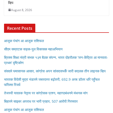
व्हिप
August 8, 2026
Recent Posts
आजुक पंचांग आ आजुक राशिफल
सीएम सम्राटक सड़क-पुल विकासक महाअभियान
ब्रिक्स शिक्षा मंत्री सभक १३म बैठक संपन्न, भारत दोहरौलक ‘जन-केंद्रित आ मानवता-
प्रथम’ दृष्टिकोण
संसदमे घमासानक आसार, कांग्रेस अपन सांसदसभकेँ जारी कएलक तीन लाइनक व्हिप
भारतक विदेशी मुद्रा भंडारमे जबरदस्त बढ़ोतरी, 692.9 अरब डॉलर धरि पहुँचल
फॉरेक्स रिजर्व
तेजस्वी यादवक नेतृत्व पर कांग्रेसक प्रश्न, महागठबंधनमे मंथनक मांग
बिहारमे साइबर अपराध पर भारी प्रहार, 507 आरोपी गिरफ्तार
आजुक पंचांग आ आजुक राशिफल