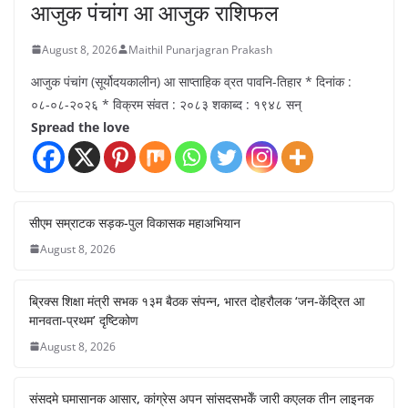
आजुक पंचांग आ आजुक राशिफल
August 8, 2026
Maithil Punarjagran Prakash
आजुक पंचांग (सूर्योदयकालीन) आ साप्ताहिक व्रत पावनि-तिहार * दिनांक :
०८-०८-२०२६ * विक्रम संवत : २०८३ शकाब्द : १९४८ सन्
Spread the love
सीएम सम्राटक सड़क-पुल विकासक महाअभियान
August 8, 2026
ब्रिक्स शिक्षा मंत्री सभक १३म बैठक संपन्न, भारत दोहरौलक ‘जन-केंद्रित आ
मानवता-प्रथम’ दृष्टिकोण
August 8, 2026
संसदमे घमासानक आसार, कांग्रेस अपन सांसदसभकेँ जारी कएलक तीन लाइनक