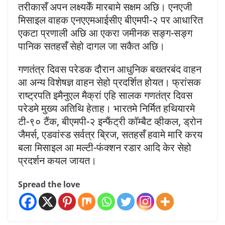
तरीकासँ अपन लक्ष्यकेँ मारबामे सक्षम अछि। एनएजी
मिसाइल वाहक एनएएमआईसीए बीएमपी-२ पर आधारित
एकटा प्रणाली अछि आ एकरा जमीनक सङ्ग-सङ्ग
पानिक सतहसँ सेहो दागल जा सकैत अछि।
गणतंत्र दिवस परेडक दौरान आधुनिक बख्तरबंद वाहन
आ अन्य विशेषज्ञ वाहन सेहो प्रदर्शित होयत। फ्रांसक
राष्ट्रपति इमैनुएल मैक्रां एहि सालक गणतंत्र दिवस
परेडमे मुख्य अतिथि हेताह। भारतमे निर्मित हथियारमे
टी-९० टैंक, बीएमपी-२ इन्फैंट्री कॉम्बैट व्हीकल, ड्रोन
जैमर्स, एडवांस्ड सर्वत्र ब्रिज, सतहसँ हवामे मारि करय
बला मिसाइल आ मल्टी-फंक्शन रडार आदि केर सेहो
प्रदर्शन कयल जायत।
Spread the love