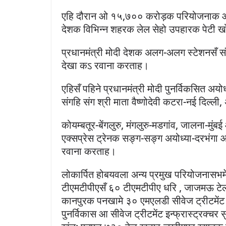
एहि दौरान ओ १५,७०० करोड़क परियोजनाक 
देशक विभिन्न शहरक लेल सेहो उपहारक पेटी
प्रधानमंत्री मोदी देशक अलग-अलग स्टेशनसँ सं
देखा कऽ रवाना करताह।
एहिसँ पहिने प्रधानमंत्री मोदी पुनर्विकसित अयोध
संगहि संग श्री माता वैष्णोदेवी कटरा-नई दिल्ली
कोयम्बतूर-बेंगलुरु, मंगलुरु-मडगांव, जालना-मु
एक्सप्रेस ट्रेनक सङ्ग-सङ्ग अयोध्या-दरभंगा आ
रवाना करताह।
लोकार्पित होबयवला अन्य प्रमुख परियोजनासभमे
टीएमटीपीएसँ ६० टीएमटीपीए धरि , जाजमऊ टे
कानपुरक पनखामे ३० एमएलडी सीवेज ट्रीटमे
पुनर्विकास आ सीवेज ट्रीटमेंट इन्फ्रास्ट्रक्