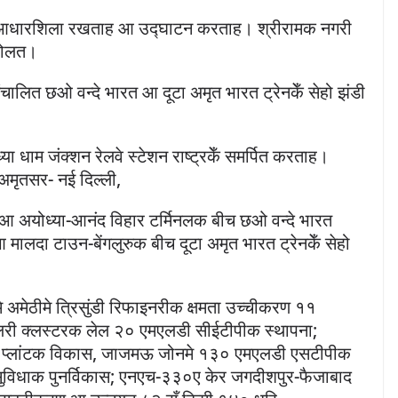
आधारशिला रखताह आ उद्घाटन करताह। श्रीरामक नगरी
 खोलत।
चालित छओ वन्दे भारत आ दूटा अमृत भारत ट्रेनकेँ सेहो झंडी
्या धाम जंक्शन रेलवे स्टेशन राष्ट्रकेँ समर्पित करताह।
, अमृतसर- नई दिल्ली,
ंबई आ अयोध्या-आनंद विहार टर्मिनलक बीच छओ वन्दे भारत
 मालदा टाउन-बेंगलुरुक बीच दूटा अमृत भारत ट्रेनकेँ सेहो
 अमेठीमे त्रिसुंडी रिफाइनरीक क्षमता उच्चीकरण ११
लरी क्लस्टरक लेल २० एमएलडी सीईटीपीक स्थापना;
ंट प्लांटक विकास, जाजमऊ जोनमे १३० एमएलडी एसटीपीक
चर सुविधाक पुनर्विकास; एनएच-३३०ए केर जगदीशपुर-फैजाबाद