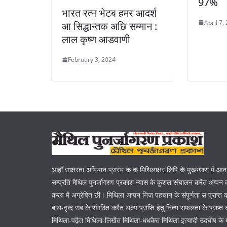
97%
भारत रत्न भेटब हमर आदर्श
April 7,
आ सिद्धान्तक अछि सम्मान :
लाल कृष्ण आडवाणी
February 3, 2024
आहाँ साक्षरता अभियान प्रारंभ क क मिथिलाक्षर लिपि के मुख्यधारा में आ
सम्प्रति मैथिल पुनर्जागरण प्रकाश न्यास के कुशल संचालन करैत अप्पन क
करय में अग्रेषित छी। मिथिला अप्पन निज पहचान के संपूर्णता स प्राप्त
बाल-वृन्द सब के संगठित करैत लक्ष्य प्राप्ति हेतु नित्य सफलता के प्रा
मिथिला-पढ़ैत मिथिला-लिखैत मिथिला-धधकैत मिथिला इत्यादी उदघोष के 