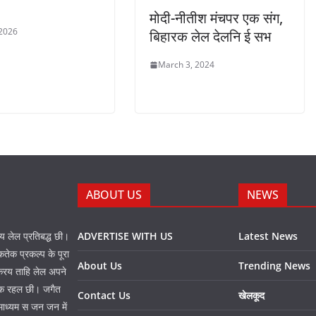
मोदी-नीतीश मंचपर एक संग,
 2026
बिहारक लेल देलनि ई सभ
March 3, 2024
ABOUT US
NEWS
नय लेल प्रतिबद्ध छी।
ADVERTISE WITH US
Latest News
तेक प्रकल्प के पूरा
About Us
Trending News
 करय ताहि लेल अपने
प्त क रहल छी। जगैत
Contact Us
खेलकूद
माध्यम स जन जन में