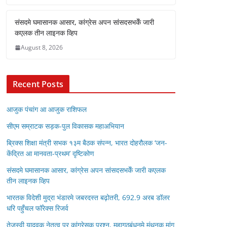
संसदमे घमासानक आसार, कांग्रेस अपन सांसदसभकेँ जारी
कएलक तीन लाइनक व्हिप
August 8, 2026
Recent Posts
आजुक पंचांग आ आजुक राशिफल
सीएम सम्राटक सड़क-पुल विकासक महाअभियान
ब्रिक्स शिक्षा मंत्री सभक १३म बैठक संपन्न, भारत दोहरौलक ‘जन-
केंद्रित आ मानवता-प्रथम’ दृष्टिकोण
संसदमे घमासानक आसार, कांग्रेस अपन सांसदसभकेँ जारी कएलक
तीन लाइनक व्हिप
भारतक विदेशी मुद्रा भंडारमे जबरदस्त बढ़ोतरी, 692.9 अरब डॉलर
धरि पहुँचल फॉरेक्स रिजर्व
तेजस्वी यादवक नेतृत्व पर कांग्रेसक प्रश्न, महागठबंधनमे मंथनक मांग