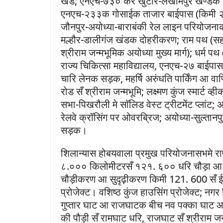
खंड; एनएच-७३० केर खुटार-लखीमपुर खण्डक स
एनएच-२३३क गोसाईक ताजार बाईपास (किमी २४
जौनपुर-अयोध्या-बाराबंकी रेल लाइन परियोजना
मल्हौर-डालीगंज खंडक दोहरीकरण; राम पथ (सहद
श्रीराम जन्मभूमिक अयोध्या मुख्य मार्ग); धर्म 
राज्य चिकित्सा महाविद्यालय, एनएच-२७ बाईपास,
चारि लेनक सड़क, महर्षि अरुंधति पार्किंग आ वा
रोड सँ श्रीराम जन्मभूमि; लक्ष्मण कुंज स्मार्ट व्ह
सभा-पिखरौली मे साॅलिड वेस्ट ट्रीटमेंट प्लांट;
रेलवे क्रॉसिंग पर ओवरब्रिज; अयोध्या-सुल्तानप
सड़क।
शिलान्यास होबयवाला प्रमुख परियोजनासभमे रा
८.००० किलोमीटरसँ १२१. ६०० धरि चौड़ा आ स
चौड़ीकरण आ सुदृढ़ीकरण किमी 121. 600 सँ ई
प्रोजेक्ट। वशिष्ठ कुंज हाउसिंग प्रोजेक्ट; न
गुप्तार घाट आ राजघाटक बीच नव पक्का घाट आ पूर्व
की पौड़ी सँ रामघाट धरि, राजघाट सँ श्रीराम जन