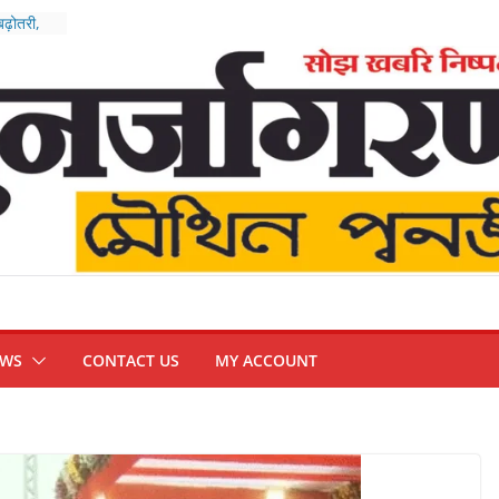
बढ़ोतरी,
रिजर्व
हाअभियान
ंपन्न, भारत
थम’
न
्हिप
EWS
CONTACT US
MY ACCOUNT