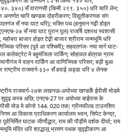
ुदृढ़ीकरण आ उन्नयन ८२ सँ किमी १४० धरि,
०. ३४०) सँ वाराणसी (किमी २९९. ३५०) धरि चारि लेन;
क अन्तर्गत चारि खण्डक दोहरीकरण; विद्युतीकरणक संग
तगंज सँ नया घाट धरि); भक्ति पथ (हनुमान गढ़ी होइत
पथ (एनएच-२७ सँ नया घाट पुरान पुल) राजर्षि दशरथ स्वशासी
 महोबरा बाजार होइत टेढ़ी बाजार श्रीराम जन्मभूमि धरि
णिज्यिक परिसर (पूर्व आ पश्चिमी); सहदतगंज- नया मार्ग घाट-
ीकल कलेक्ट्रेट मे बहुमंजिला पार्किंग; सोहावल क्षेत्रक ग्राम
 अमानीगंज मे वाहन पार्किंग आ वाणिज्यिक परिसर; बड़ी बुआ
ुर राष्ट्रीय राजमार्ग-३३० सँ हवाई अड्डा धरि ४ लेनक
ष्ट्रीय राजमार्ग-२७क लखनऊ-अयोध्या खण्डकेँ ईपीसी मोडमे
ुदृढ़ करब अछि; एनएच-27 पर अयोध्या बाईपास के
पीसी मोड मे कोनो 144. 020 तक; ग्रीनफील्ड टाउनशिप
गर निगम आ विकास प्राधिकरण कार्यालय भवन, सिपेट केन्द्र,
निर्मित घाटक जीर्णोद्धार, राम की पौड़ीमे दर्शक दीर्घा; राम
्मभूमि मंदिर धरि श्रद्धालु भ्रमण पथक सुदृढ़ीकरण आ