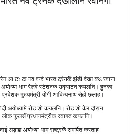
भारत नव ट्रेनकेँ देखौलनि रवानगी
ट्रेन आ छः टा नव वन्दे भारत ट्रेनकेँ झंडी देखा कऽ रवाना
सित अयोध्या धाम रेलवे स्टेशनक उद्घाटन कयलनि। हुनका
्तर प्रदेशक मुख्यमंत्री योगी आदित्यनाथ सेहो छलाह।
री मोदी अयोध्यामे रोड शो कयलनि। रोड शो केर दौरान
खिन, लोक फूलसँ प्रधानमंत्रीक स्वागत कयलनि।
य हवाई अड्डा अयोध्या धाम राष्ट्रकेँ समर्पित करताह