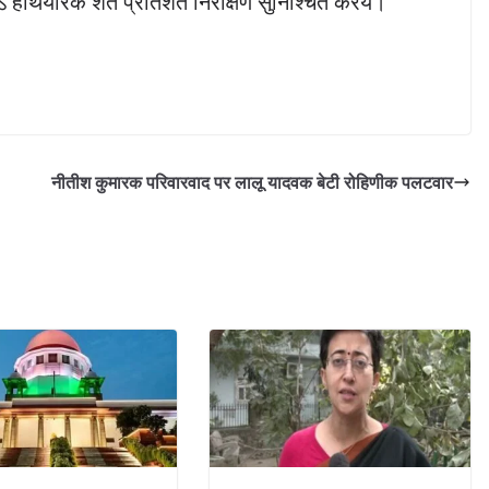
 कऽ हथियारक शत प्रतिशत निरीक्षण सुनिश्चित करय।
नीतीश कुमारक परिवारवाद पर लालू यादवक बेटी रोहिणीक पलटवार