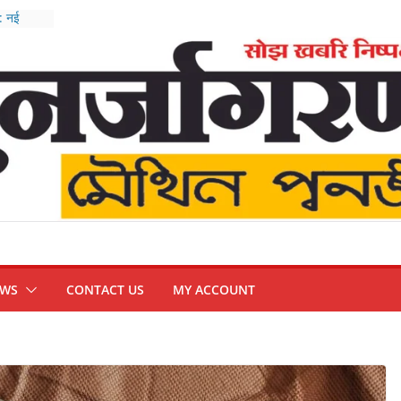
 : नई
बैठक
 सख्त
वार्ता,
म्मीद
र-
EWS
CONTACT US
MY ACCOUNT