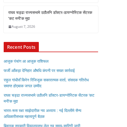
राघव चड्ढा राज्यसभामे उठौलनि डॉक्टर-डायग्नोस्टिक सेंटरक
‘कट मनी’क मुद्दा
August 7, 2026
Recent Posts
आजुक पंचांग आ आजुक राशिफल
फर्जी आँकड़ा देनिहार औषधि कंपनी पर सख्त कार्रवाई
राहुल गांधीसँ किरेन रिजिजूक सकारात्मक वार्ता, संसदक गतिरोध
समाप्त होएबाक जगल उम्मीद
राघव चड्ढा राज्यसभामे उठौलनि डॉक्टर-डायग्नोस्टिक सेंटरक ‘कट
मनी’क मुद्दा
भारत-रूस रक्षा साझेदारीक नव अध्याय : नई दिल्लीमे सैन्य
अधिकारीसभक महत्वपूर्ण बैठक
बिहारक सरकारी विद्यालयसभ लेल नव समय-सारिणी जारी