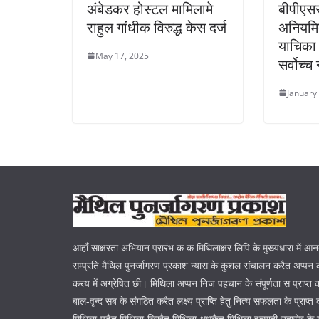
अंबेडकर होस्टल मामिलामे
बीपीएससी
राहुल गांधीक विरुद्ध केस दर्ज
अनियमित
याचिका 
May 17, 2025
सर्वोच्च
January
आहाँ साक्षरता अभियान प्रारंभ क क मिथिलाक्षर लिपि के मुख्यधारा में आ
सम्प्रति मैथिल पुनर्जागरण प्रकाश न्यास के कुशल संचालन करैत अप्पन क
करय में अग्रेषित छी। मिथिला अप्पन निज पहचान के संपूर्णता स प्राप्त
बाल-वृन्द सब के संगठित करैत लक्ष्य प्राप्ति हेतु नित्य सफलता के प्रा
मिथिला-पढ़ैत मिथिला-लिखैत मिथिला-धधकैत मिथिला इत्यादी उदघोष के 