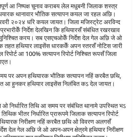
र्ण आ निष्पक्ष चुनाव कराबय लेल मधुबनी जिलाक शस्त्र
थियारक थानावार भौतिक सत्यापन कयल जा रहल अछि।
वरी २०२४ धरि कयल जायत। जिला मजिस्ट्रेट अरविन्द
ा प्रभारीकेँ निर्देश देलखिन कि हथियारसँ संबंधित रखरखाव
निश्चित करय। सब एसएचओकेँ निर्देश देल गेल अछि जे ओ
ाक तहत हथियार लाइसेंस धारककेँ अपन स्तरसँ नोटिस जारी
रिपोर्ट आ 100% सत्यापन रिपोर्ट निश्चित रूपसँ जिला
 जाएत।
 समय पर अपन हथियारक भौतिक सत्यापन नहिं करबैत छथि,
त आ हुनकर हथियार लाइसेंस निलंबित कऽ देल जायत।
छि जे ओ निर्धारित तिथि आ समय पर संबंधित थानामे उपस्थित भऽ
तिथिक भीतर निर्धारित प्रारूपमे जिलाक सत्यापन रिपोर्ट
हथियारक निरीक्षण नहिं करबैत छथि ओ विवरण अलगसँ
देश देल गेल अछि जे ओ अपन-अपन क्षेत्रमे हथियार निरीक्षण