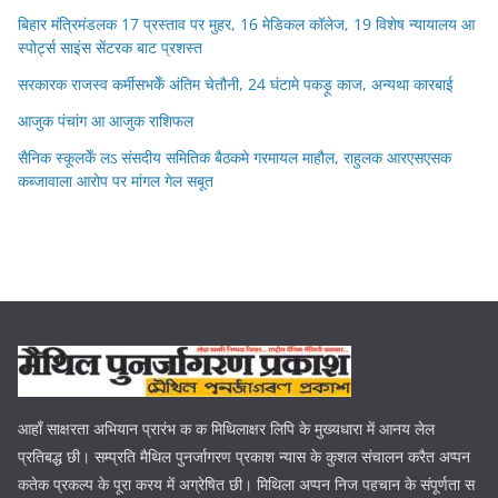
बिहार मंत्रिमंडलक 17 प्रस्ताव पर मुहर, 16 मेडिकल कॉलेज, 19 विशेष न्यायालय आ
स्पोर्ट्स साइंस सेंटरक बाट प्रशस्त
सरकारक राजस्व कर्मीसभकेँ अंतिम चेतौनी, 24 घंटामे पकड़ू काज, अन्यथा कारबाई
आजुक पंचांग आ आजुक राशिफल
सैनिक स्कूलकेँ लऽ संसदीय समितिक बैठकमे गरमायल माहौल, राहुलक आरएसएसक
कब्जावाला आरोप पर मांगल गेल सबूत
आहाँ साक्षरता अभियान प्रारंभ क क मिथिलाक्षर लिपि के मुख्यधारा में आनय लेल
प्रतिबद्ध छी। सम्प्रति मैथिल पुनर्जागरण प्रकाश न्यास के कुशल संचालन करैत अप्पन
कतेक प्रकल्प के पूरा करय में अग्रेषित छी। मिथिला अप्पन निज पहचान के संपूर्णता स