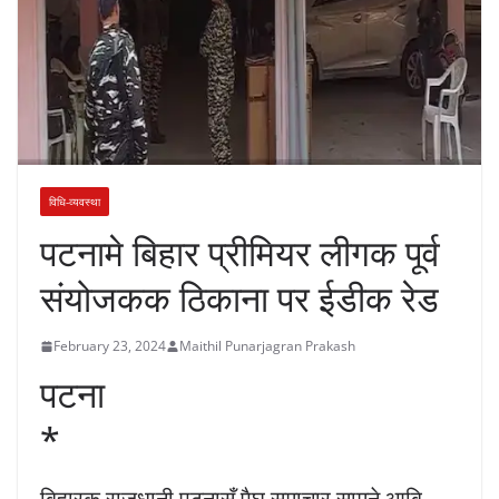
विधि-व्यवस्था
पटनामे बिहार प्रीमियर लीगक पूर्व
संयोजकक ठिकाना पर ईडीक रेड
February 23, 2024
Maithil Punarjagran Prakash
पटना
*
बिहारक राजधानी पटनासँ पैघ समाचार सामने आबि