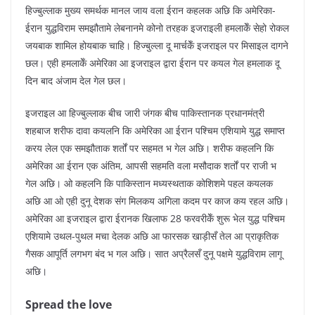
हिज्बुल्लाक मुख्य समर्थक मानल जाय वला ईरान कहलक अछि कि अमेरिका-
ईरान युद्धविराम समझौतामे लेबनानमे कोनो तरहक इजराइली हमलाकेँ सेहो रोकल
जयबाक शामिल होयबाक चाहि। हिज्बुल्ला दू मार्चकेँ इजराइल पर मिसाइल दागने
छल। एही हमलाकेँ अमेरिका आ इजराइल द्वारा ईरान पर कयल गेल हमलाक दू
दिन बाद अंजाम देल गेल छल।
इजराइल आ हिज्बुल्लाक बीच जारी जंगक बीच पाकिस्तानक प्रधानमंत्री
शहबाज शरीफ दावा कयलनि कि अमेरिका आ ईरान पश्चिम एशियामे युद्ध समाप्त
करय लेल एक समझौताक शर्तों पर सहमत भ गेल अछि। शरीफ कहलनि कि
अमेरिका आ ईरान एक अंतिम, आपसी सहमति वला मसौदाक शर्तों पर राजी भ
गेल अछि। ओ कहलनि कि पाकिस्तान मध्यस्थताक कोशिशमे पहल कयलक
अछि आ ओ एही दुनू देशक संग मिलकय अगिला कदम पर काज कय रहल अछि।
अमेरिका आ इजराइल द्वारा ईरानक खिलाफ 28 फरवरीकेँ शुरू भेल युद्ध पश्चिम
एशियामे उथल-पुथल मचा देलक अछि आ फारसक खाड़ीसँ तेल आ प्राकृतिक
गैसक आपूर्ति लगभग बंद भ गल अछि। सात अप्रैलसँ दुनू पक्षमे युद्धविराम लागू
अछि।
Spread the love