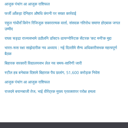
आजुक पंचांग आ आजुक राशिफल
फर्जी आँकड़ा देनिहार औषधि कंपनी पर सख्त कार्रवाई
राहुल गांधीसँ किरेन रिजिजूक सकारात्मक वार्ता, संसदक गतिरोध समाप्त होएबाक जगल
उम्मीद
राघव चड्ढा राज्यसभामे उठौलनि डॉक्टर-डायग्नोस्टिक सेंटरक ‘कट मनी’क मुद्दा
भारत-रूस रक्षा साझेदारीक नव अध्याय : नई दिल्लीमे सैन्य अधिकारीसभक महत्वपूर्ण
बैठक
बिहारक सरकारी विद्यालयसभ लेल नव समय-सारिणी जारी
स्टील हब बनेबाक दिशामे बिहारक पैघ छलांग, 51,600 करोड़क निवेश
आजुक पंचांग आ आजुक राशिफल
राजदमे बयानबाजी तेज, भाई वीरेंद्रक मुख्य प्रवक्तापर परोक्ष हमला