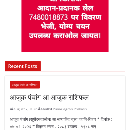
Recent Posts
आजुक पंचांग आ राशिफल
आजुक पंचांग आ आजुक राशिफल
August 7, 2026
Maithil Punarjagran Prakash
आजुक पंचांग (सूर्योदयकालीन) आ साप्ताहिक व्रत पावनि-तिहार * दिनांक :
०७-०८-२०२६ * विक्रम संवत : २०८३ शकाब्द : १९४८ सन्