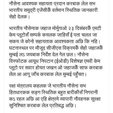
नौसेना आवश्यक सहायता प्रदान करबाक लेल सभ
भारतीय समुद्री एजेंसीकेँ वर्तमान स्थितिक जानकारी
सेहो देलक।
भारतीय नौसेनाक जहाज मोर्मुगाओ २३ दिसंबरकेँ एमटी
केम प्लूटोसँ सम्पर्क कयलक जाहिसँ ई पता चलल जा
सकय जे कोनो सहायताक आवश्यकता अछि कि नहि।
घटनास्थल पर मौजूद सीजीएस विक्रमकेँ सेहो जहाजकेँ
मुम्बई लऽ जयबाक निर्देश देल गेल छल। नौसेना
विस्फोटक आयुध निपटान (ईओडी) विशेषज्ञ एमवी केम
प्लूटो पर सवार होयत जखन ओ जहाजकेँ साफ करबाक
लेल आ आगू जाँच करबाक लेल मुम्बई पहुँचत।
रक्षा मंत्रालय कहलक जे भारतीय नौसेना सभ
हितधारकक सङ्ग स्थितिक बहुत बारीकीसँ निगरानी
कऽ रहल अछि आ एहि क्षेत्रमे व्यापारी नौवहनक सुरक्षा
सुनिश्चित करबाक लेल प्रतिबद्ध अछि।