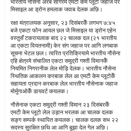
भारतीय नौसेना अरब सागरमे एमटी केम प्लूटो जहाज पर
मिसाइल आ ड्रोन हमलाक जवाब देलक अछि।
रक्षा मंत्रालयक अनुसार, २३ दिसंबरकेँ लगभग ७:४५
बजे एकटा फोन आयल छल जे मिसाइल या ड्रोन एहेन
वस्तुसँ टकरायलाक बाद २२ चालक दल (२१ भारतीय
आ एकटा वियतनामी) केर संग जहाज पर आगि लगबाक
सूचना भेटल छल। त्वरित प्रतिक्रियामे भारतीय नौसेना
एहि क्षेत्रमे संचालित एकटा समुद्री गश्ती विमानकेँ
नियमित निगरानीक लेल मोड़ि देलक। भारतीय नौसेना
स्थितिक आकलन करबाक लेल आ एमटी केम प्लूटोकेँ
सहायता प्रदान करबाक लेल भारतीय नौसेनाक जहाज
मोर्मुगाओकेँ डायवर्ट कयलक।
नौसेनाक एकटा समुद्री गश्ती विमान २३ दिसंबरकेँ
एमटी केम प्लूटो लेल उड़ान भरलक आ चालक दलक
सङ्ग सम्पर्क स्थापित कयलक। चालक दलक सभ २२
सदस्य सुरक्षित छथि आ आगि बुझा देल गेल अछि।