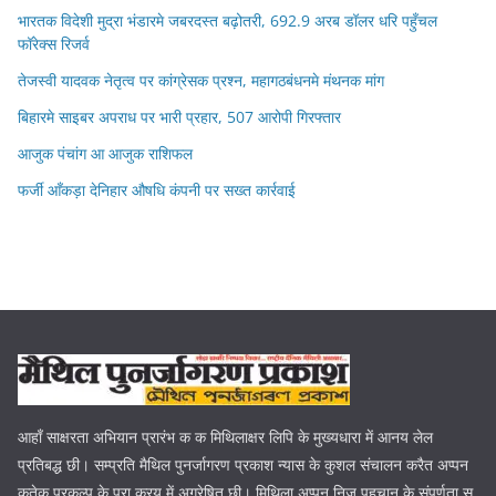
भारतक विदेशी मुद्रा भंडारमे जबरदस्त बढ़ोतरी, 692.9 अरब डॉलर धरि पहुँचल
फॉरेक्स रिजर्व
तेजस्वी यादवक नेतृत्व पर कांग्रेसक प्रश्न, महागठबंधनमे मंथनक मांग
बिहारमे साइबर अपराध पर भारी प्रहार, 507 आरोपी गिरफ्तार
आजुक पंचांग आ आजुक राशिफल
फर्जी आँकड़ा देनिहार औषधि कंपनी पर सख्त कार्रवाई
आहाँ साक्षरता अभियान प्रारंभ क क मिथिलाक्षर लिपि के मुख्यधारा में आनय लेल
प्रतिबद्ध छी। सम्प्रति मैथिल पुनर्जागरण प्रकाश न्यास के कुशल संचालन करैत अप्पन
कतेक प्रकल्प के पूरा करय में अग्रेषित छी। मिथिला अप्पन निज पहचान के संपूर्णता स