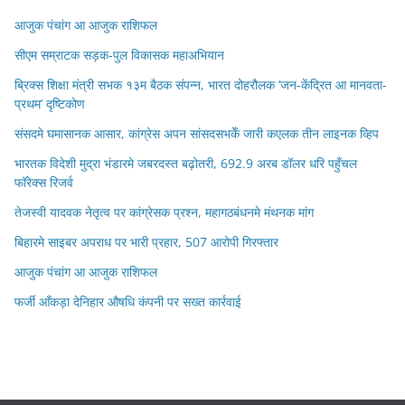
आजुक पंचांग आ आजुक राशिफल
सीएम सम्राटक सड़क-पुल विकासक महाअभियान
ब्रिक्स शिक्षा मंत्री सभक १३म बैठक संपन्न, भारत दोहरौलक ‘जन-केंद्रित आ मानवता-
प्रथम’ दृष्टिकोण
संसदमे घमासानक आसार, कांग्रेस अपन सांसदसभकेँ जारी कएलक तीन लाइनक व्हिप
भारतक विदेशी मुद्रा भंडारमे जबरदस्त बढ़ोतरी, 692.9 अरब डॉलर धरि पहुँचल
फॉरेक्स रिजर्व
तेजस्वी यादवक नेतृत्व पर कांग्रेसक प्रश्न, महागठबंधनमे मंथनक मांग
बिहारमे साइबर अपराध पर भारी प्रहार, 507 आरोपी गिरफ्तार
आजुक पंचांग आ आजुक राशिफल
फर्जी आँकड़ा देनिहार औषधि कंपनी पर सख्त कार्रवाई