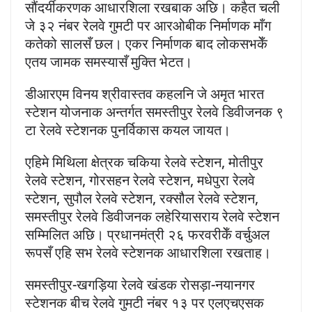
सौंदर्यीकरणक आधारशिला रखबाक अछि। कहैत चली
जे ३२ नंबर रेलवे गुमटी पर आरओबीक निर्माणक माँग
कतेको सालसँ छल। एकर निर्माणक बाद लोकसभकेँ
एतय जामक समस्यासँ मुक्ति भेटत।
डीआरएम विनय श्रीवास्तव कहलनि जे अमृत भारत
स्टेशन योजनाक अन्तर्गत समस्तीपुर रेलवे डिवीजनक ९
टा रेलवे स्टेशनक पुनर्विकास कयल जायत।
एहिमे मिथिला क्षेत्रक चकिया रेलवे स्टेशन, मोतीपुर
रेलवे स्टेशन, गोरसहन रेलवे स्टेशन, मधेपुरा रेलवे
स्टेशन, सुपौल रेलवे स्टेशन, रक्सौल रेलवे स्टेशन,
समस्तीपुर रेलवे डिवीजनक लहेरियासराय रेलवे स्टेशन
सम्मिलित अछि। प्रधानमंत्री २६ फरवरीकेँ वर्चुअल
रूपसँ एहि सभ रेलवे स्टेशनक आधारशिला रखताह।
समस्तीपुर-खगड़िया रेलवे खंडक रोसड़ा-नयानगर
स्टेशनक बीच रेलवे गुमटी नंबर १३ पर एलएचएसक