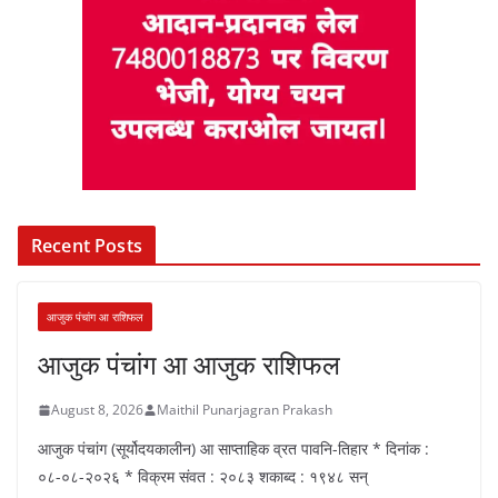
Recent Posts
आजुक पंचांग आ राशिफल
आजुक पंचांग आ आजुक राशिफल
August 8, 2026
Maithil Punarjagran Prakash
आजुक पंचांग (सूर्योदयकालीन) आ साप्ताहिक व्रत पावनि-तिहार * दिनांक :
०८-०८-२०२६ * विक्रम संवत : २०८३ शकाब्द : १९४८ सन्