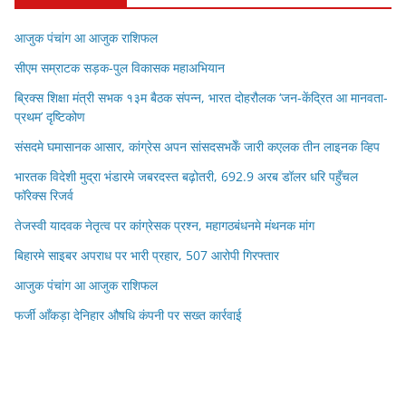
आजुक पंचांग आ आजुक राशिफल
सीएम सम्राटक सड़क-पुल विकासक महाअभियान
ब्रिक्स शिक्षा मंत्री सभक १३म बैठक संपन्न, भारत दोहरौलक ‘जन-केंद्रित आ मानवता-
प्रथम’ दृष्टिकोण
संसदमे घमासानक आसार, कांग्रेस अपन सांसदसभकेँ जारी कएलक तीन लाइनक व्हिप
भारतक विदेशी मुद्रा भंडारमे जबरदस्त बढ़ोतरी, 692.9 अरब डॉलर धरि पहुँचल
फॉरेक्स रिजर्व
तेजस्वी यादवक नेतृत्व पर कांग्रेसक प्रश्न, महागठबंधनमे मंथनक मांग
बिहारमे साइबर अपराध पर भारी प्रहार, 507 आरोपी गिरफ्तार
आजुक पंचांग आ आजुक राशिफल
फर्जी आँकड़ा देनिहार औषधि कंपनी पर सख्त कार्रवाई