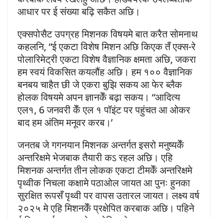
आधार पर ई संख्या बढ़ि सकैत अछि।
एक्सपोसैट उपग्रह मिशनक विषयमे बात करैत सोमनाथ
कहलनि, “ई एकटा विशेष मिशन अछि किएक तँ एक्स-रे
पोलारिमेट्री एकटा विशेष वैज्ञानिक क्षमता अछि, जकरा
हम स्वयं विकसित कयलौंह अछि। हम १०० वैज्ञानिक
बनबय चाहैत छी जे एकरा बुझि सकय आ फेर ब्लैक
होलक विषयमे अपन ज्ञानकेँ बढ़ा सकय। “आदित्य
एल१, 6 जनवरी केँ एल १ पॉइंट पर पहुंचत आ ओकर
बाद हम अंतिम मनूवर करब।’
जनतब जे गगनयान मिशनक अन्तर्गत इसरो मनुष्यकेँ
अन्तरिक्षमे भेजबाक तैयारी कऽ रहल अछि। एहि
मिशनक अन्तर्गत तीन लोकक एकटा टीमकेँ अन्तरिक्षमे
पृथ्वीक निचला कक्षामे पठाओल जायत आ पुनः हुनका
सुरक्षित रूपसँ पृथ्वी पर वापस उतारल जायत। लक्ष्य वर्ष
२०२५ मे एहि मिशनकेँ प्रक्षेपित करबाक अछि। पहिने