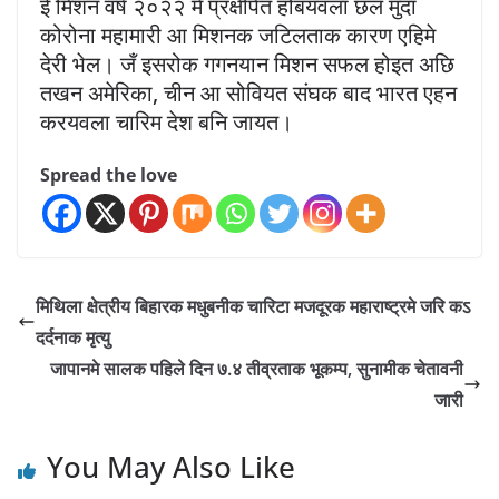
ई मिशन वर्ष २०२२ मे प्रक्षेपित होबयवला छल मुदा
कोरोना महामारी आ मिशनक जटिलताक कारण एहिमे
देरी भेल। जँ इसरोक गगनयान मिशन सफल होइत अछि
तखन अमेरिका, चीन आ सोवियत संघक बाद भारत एहन
करयवला चारिम देश बनि जायत।
Spread the love
मिथिला क्षेत्रीय बिहारक मधुबनीक चारिटा मजदूरक महाराष्ट्रमे जरि कऽ
दर्दनाक मृत्यु
जापानमे सालक पहिले दिन ७.४ तीव्रताक भूकम्प, सुनामीक चेतावनी
जारी
You May Also Like