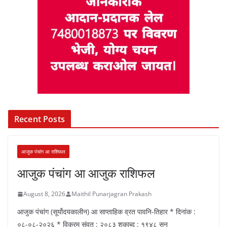
Recent Posts
आजुक पंचांग आ राशिफल
आजुक पंचांग आ आजुक राशिफल
August 8, 2026
Maithil Punarjagran Prakash
आजुक पंचांग (सूर्योदयकालीन) आ साप्ताहिक व्रत पावनि-तिहार * दिनांक :
०८-०८-२०२६ * विक्रम संवत : २०८३ शकाब्द : १९४८ सन्