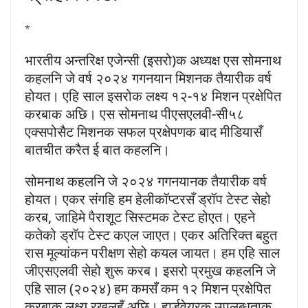
*
भारतीय अन्तरिक्ष एजेन्सी (इसरो)क अध्यक्ष एस सोमनाथ
कहलनि जे वर्ष २०२४ गगनयान मिशनक तैयारीक वर्ष
होयत। एहि साल इसरोक लक्ष्य १२-१४ मिशन प्रक्षेपित
करबाक अछि। एस सोमनाथ पीएसएलवी-सी५८
एक्सपोसैट मिशनक सफल प्रक्षेपणक बाद मीडियासँ
बातचीत करैत ई बात कहलनि।
सोमनाथ कहलनि जे २०२४ गगनयानक तैयारीक वर्ष
होयत। एकर संगहि हम हेलीकॉप्टरसँ ड्रॉप टेस्ट सेहो
करब, जाहिमे पैराशूट सिस्टमक टेस्ट होएत। एहने
कतेको ड्रॉप टेस्ट कएल जाएत। एकर अतिरिक्त बहुत
रास मूल्यांकन परीक्षण सेहो कयल जायत। हम एहि साल
जीएसएलवी सेहो शुरू करब। इसरो प्रमुख कहलनि जे
एहि साल (२०२४) हम कमसँ कम १२ मिशन प्रक्षेपित
करबाक लक्ष्य रखलहुँ अछि। हार्डवेयरक उपलब्धताक