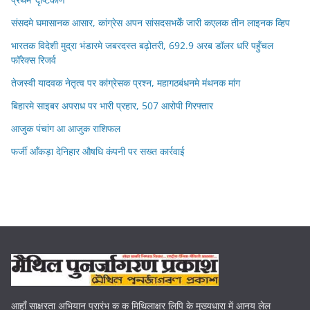
संसदमे घमासानक आसार, कांग्रेस अपन सांसदसभकेँ जारी कएलक तीन लाइनक व्हिप
भारतक विदेशी मुद्रा भंडारमे जबरदस्त बढ़ोतरी, 692.9 अरब डॉलर धरि पहुँचल
फॉरेक्स रिजर्व
तेजस्वी यादवक नेतृत्व पर कांग्रेसक प्रश्न, महागठबंधनमे मंथनक मांग
बिहारमे साइबर अपराध पर भारी प्रहार, 507 आरोपी गिरफ्तार
आजुक पंचांग आ आजुक राशिफल
फर्जी आँकड़ा देनिहार औषधि कंपनी पर सख्त कार्रवाई
आहाँ साक्षरता अभियान प्रारंभ क क मिथिलाक्षर लिपि के मुख्यधारा में आनय लेल