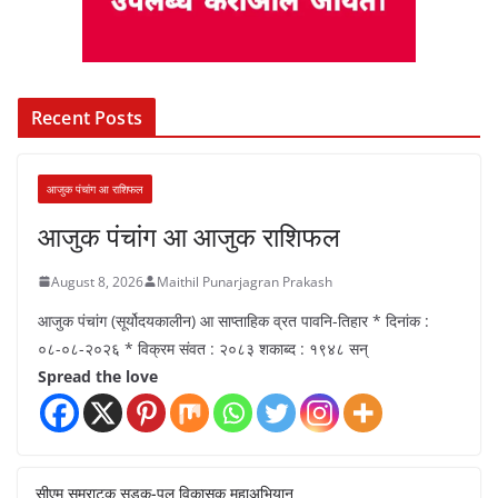
Recent Posts
आजुक पंचांग आ राशिफल
आजुक पंचांग आ आजुक राशिफल
August 8, 2026
Maithil Punarjagran Prakash
आजुक पंचांग (सूर्योदयकालीन) आ साप्ताहिक व्रत पावनि-तिहार * दिनांक :
०८-०८-२०२६ * विक्रम संवत : २०८३ शकाब्द : १९४८ सन्
Spread the love
सीएम सम्राटक सड़क-पुल विकासक महाअभियान