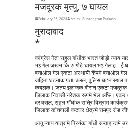
मजदूरक मृत्यु, ७ घायल
February 26, 2024
Maithil Punarjagran Prakash
मुरादाबाद
*
कांग्रेस नेता राहुल गाँधीक भारत जोड़ो न्याय य
भऽ गेल जखन कि ७ गोटे घायल भऽ गेलाह। ई घटन
बनाओल गेल एकटा अस्थायी कैंपमे बनाओल ग
जहिना घटनाक पता चलल, पुलिस घटनास्थल पर 
कयलक। जतय इलाजक दौरान एकटा मजदूरक मृत
जिलाक निवासी नरेशक रूपमे भेल अछि। एकर
दरअसल, राहुल गाँधीक रात्रि विश्राम कार्यक
जिलाक कोतवाली कटघर क्षेत्रमे रामपुर रोड जीर
आगू न्याय यात्रामे प्रियंका गाँधी सप्ताहान्तमे