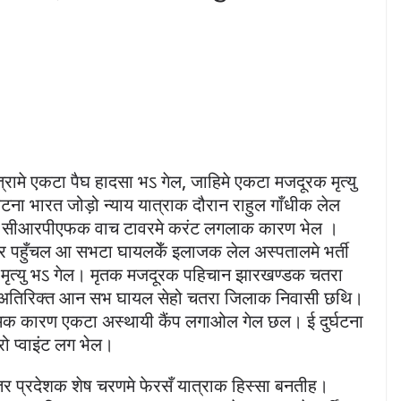
ात्रामे एकटा पैघ हादसा भऽ गेल, जाहिमे एकटा मजदूरक मृत्यु
ा भारत जोड़ो न्याय यात्राक दौरान राहुल गाँधीक लेल
ेल सीआरपीएफक वाच टावरमे करंट लगलाक कारण भेल ।
पहुँचल आ सभटा घायलकेँ इलाजक लेल अस्पतालमे भर्ती
्यु भऽ गेल। मृतक मजदूरक पहिचान झारखण्डक चतरा
 अतिरिक्त आन सभ घायल सेहो चतरा जिलाक निवासी छथि।
्रमक कारण एकटा अस्थायी कैंप लगाओल गेल छल। ई दुर्घटना
ो प्वाइंट लग भेल।
 उत्तर प्रदेशक शेष चरणमे फेरसँ यात्राक हिस्सा बनतीह।