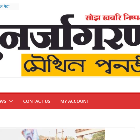
 मेटा,
ुख्य
तीन तस्कर
त्र आंदोलन
EWS
CONTACT US
MY ACCOUNT