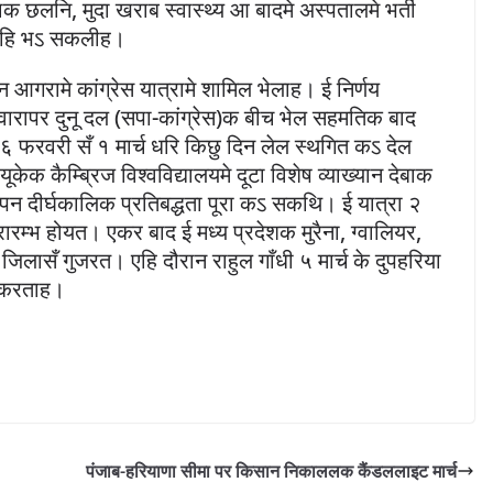
बाक छलनि, मुदा खराब स्वास्थ्य आ बादमे अस्पतालमे भर्ती
 नहि भऽ सकलीह।
 आगरामे कांग्रेस यात्रामे शामिल भेलाह। ई निर्णय
वारापर दुनू दल (सपा-कांग्रेस)क बीच भेल सहमतिक बाद
फरवरी सँ १ मार्च धरि किछु दिन लेल स्थगित कऽ देल
ेक कैम्ब्रिज विश्वविद्यालयमे दूटा विशेष व्याख्यान देबाक
 अपन दीर्घकालिक प्रतिबद्धता पूरा कऽ सकथि। ई यात्रा २
रारम्भ होयत। एकर बाद ई मध्य प्रदेशक मुरैना, ग्वालियर,
जिलासँ गुजरत। एहि दौरान राहुल गाँधी ५ मार्च के दुपहरिया
न करताह।
पंजाब-हरियाणा सीमा पर किसान निकाललक कैंडललाइट मार्च