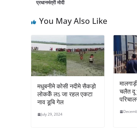
प्रधानमंत्री मोदी
You May Also Like
मालगाड
मधुबनीमे कोसी नदीमे सैकड़ो
चलैत दू
लोककेँ लऽ जा रहल एकटा
परिचाल
नाव डूबि गेल
Decemb
July 29, 2024