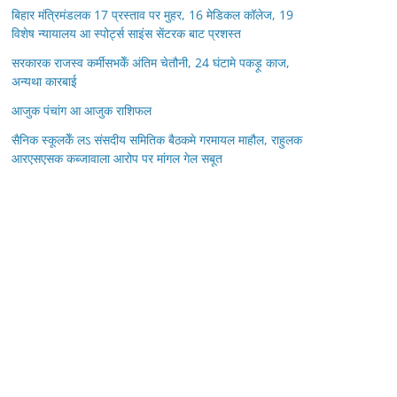
बिहार मंत्रिमंडलक 17 प्रस्ताव पर मुहर, 16 मेडिकल कॉलेज, 19
विशेष न्यायालय आ स्पोर्ट्स साइंस सेंटरक बाट प्रशस्त
सरकारक राजस्व कर्मीसभकेँ अंतिम चेतौनी, 24 घंटामे पकड़ू काज,
अन्यथा कारबाई
आजुक पंचांग आ आजुक राशिफल
सैनिक स्कूलकेँ लऽ संसदीय समितिक बैठकमे गरमायल माहौल, राहुलक
आरएसएसक कब्जावाला आरोप पर मांगल गेल सबूत