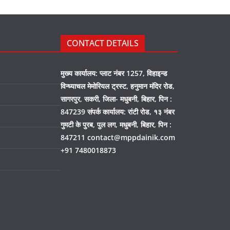
CONTACT DETAILS
मुख्य कार्यालय: प्लाट नंबर 1257, विहाइन्ड
विन्ध्याचल मेमोरियल ट्रस्ट, हनुमान मंदिर रोड,
सागरपुर, सकरी, जिला- मधुबनी, बिहार, पिन :
847239 संपर्क कार्यालय: रांटी रोड, १३ नंबर
गुमटी के पुरब, पुल लग, मधुबनी, बिहार, पिन :
847211 contact@mppdainik.com
+91 7480018873