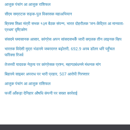
आजुक पंचांग आ आजुक राशिफल
सीएम सम्राटक सड़क-पुल विकासक महाअभियान
ब्रिक्स शिक्षा मंत्री सभक १३म बैठक संपन्न, भारत दोहरौलक ‘जन-केंद्रित आ मानवता-
प्रथम’ दृष्टिकोण
संसदमे घमासानक आसार, कांग्रेस अपन सांसदसभकेँ जारी कएलक तीन लाइनक व्हिप
भारतक विदेशी मुद्रा भंडारमे जबरदस्त बढ़ोतरी, 692.9 अरब डॉलर धरि पहुँचल
फॉरेक्स रिजर्व
तेजस्वी यादवक नेतृत्व पर कांग्रेसक प्रश्न, महागठबंधनमे मंथनक मांग
बिहारमे साइबर अपराध पर भारी प्रहार, 507 आरोपी गिरफ्तार
आजुक पंचांग आ आजुक राशिफल
फर्जी आँकड़ा देनिहार औषधि कंपनी पर सख्त कार्रवाई