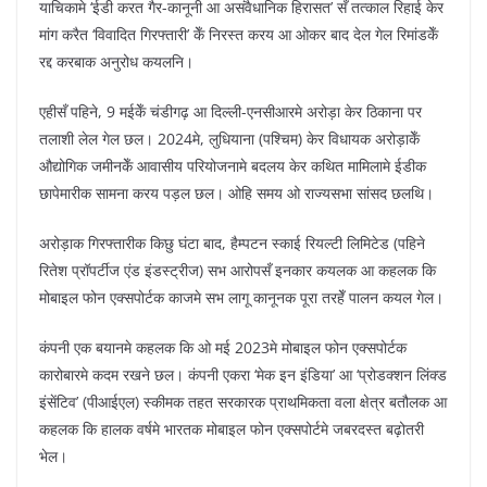
याचिकामे ‘ईडी करत गैर-कानूनी आ असंवैधानिक हिरासत’ सँ तत्काल रिहाई केर
मांग करैत ‘विवादित गिरफ्तारी’ केँ निरस्त करय आ ओकर बाद देल गेल रिमांडकेँ
रद्द करबाक अनुरोध कयलनि।
एहीसँ पहिने, 9 मईकेँ चंडीगढ़ आ दिल्ली-एनसीआरमे अरोड़ा केर ठिकाना पर
तलाशी लेल गेल छल। 2024मे, लुधियाना (पश्चिम) केर विधायक अरोड़ाकेँ
औद्योगिक जमीनकेँ आवासीय परियोजनामे बदलय केर कथित मामिलामे ईडीक
छापेमारीक सामना करय पड़ल छल। ओहि समय ओ राज्यसभा सांसद छलथि।
अरोड़ाक गिरफ्तारीक किछु घंटा बाद, हैम्पटन स्काई रियल्टी लिमिटेड (पहिने
रितेश प्रॉपर्टीज एंड इंडस्ट्रीज) सभ आरोपसँ इनकार कयलक आ कहलक कि
मोबाइल फोन एक्सपोर्टक काजमे सभ लागू कानूनक पूरा तरहेँ पालन कयल गेल।
कंपनी एक बयानमे कहलक कि ओ मई 2023मे मोबाइल फोन एक्सपोर्टक
कारोबारमे कदम रखने छल। कंपनी एकरा ‘मेक इन इंडिया’ आ ‘प्रोडक्शन लिंक्ड
इंसेंटिव’ (पीआईएल) स्कीमक तहत सरकारक प्राथमिकता वला क्षेत्र बतौलक आ
कहलक कि हालक वर्षमे भारतक मोबाइल फोन एक्सपोर्टमे जबरदस्त बढ़ोतरी
भेल।