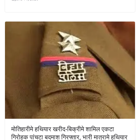
मोतिहारीमे हथियार खरीद-बिक्रीमे शामिल एकटा
गिरोहक पांचटा बदमाश गिरफ्तार, भारी मात्रामे हथियार