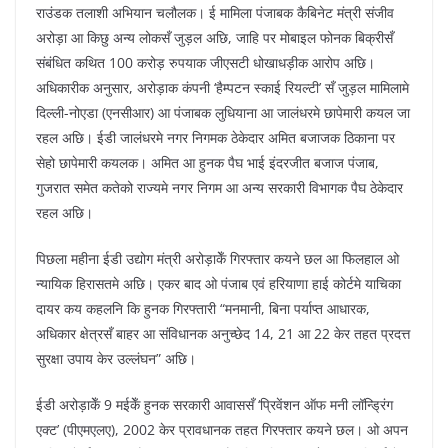
राउंडक तलाशी अभियान चलौलक। ई मामिला पंजाबक कैबिनेट मंत्री संजीव
अरोड़ा आ किछु अन्य लोकसँ जुड़ल अछि, जाहि पर मोबाइल फोनक बिक्रीसँ
संबंधित कथित 100 करोड़ रुपयाक जीएसटी धोखाधड़ीक आरोप अछि।
अधिकारीक अनुसार, अरोड़ाक कंपनी ‘हैम्पटन स्काई रियल्टी’ सँ जुड़ल मामिलामे
दिल्ली-नोएडा (एनसीआर) आ पंजाबक लुधियाना आ जालंधरमे छापेमारी कयल जा
रहल अछि। ईडी जालंधरमे नगर निगमक ठेकेदार अमित बजाजक ठिकाना पर
सेहो छापेमारी कयलक। अमित आ हुनक पैघ भाई इंदरजीत बजाज पंजाब,
गुजरात समेत कतेको राज्यमे नगर निगम आ अन्य सरकारी विभागक पैघ ठेकेदार
रहल अछि।
पिछला महीना ईडी उद्योग मंत्री अरोड़ाकेँ गिरफ्तार कयने छल आ फिलहाल ओ
न्यायिक हिरासतमे अछि। एकर बाद ओ पंजाब एवं हरियाणा हाई कोर्टमे याचिका
दायर कय कहलनि कि हुनक गिरफ्तारी “मनमानी, बिना पर्याप्त आधारक,
अधिकार क्षेत्रसँ बाहर आ संविधानक अनुच्छेद 14, 21 आ 22 केर तहत प्रदत्त
सुरक्षा उपाय केर उल्लंघन” अछि।
ईडी अरोड़ाकेँ 9 मईकेँ हुनक सरकारी आवाससँ ‘प्रिवेंशन ऑफ मनी लॉन्ड्रिंग
एक्ट’ (पीएमएलए), 2002 केर प्रावधानक तहत गिरफ्तार कयने छल। ओ अपन