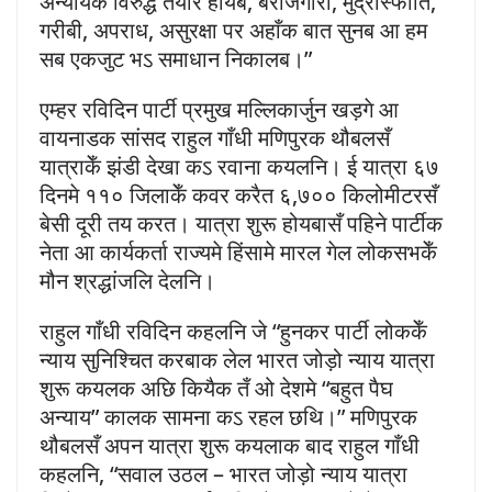
अन्यायक विरुद्ध तैयार होयब, बेरोजगारी, मुद्रास्फीति,
गरीबी, अपराध, असुरक्षा पर अहाँक बात सुनब आ हम
सब एकजुट भऽ समाधान निकालब।”
एम्हर रविदिन पार्टी प्रमुख मल्लिकार्जुन खड़गे आ
वायनाडक सांसद राहुल गाँधी मणिपुरक थौबलसँ
यात्राकेँ झंडी देखा कऽ रवाना कयलनि। ई यात्रा ६७
दिनमे ११० जिलाकेँ कवर करैत ६,७०० किलोमीटरसँ
बेसी दूरी तय करत। यात्रा शुरू होयबासँ पहिने पार्टीक
नेता आ कार्यकर्ता राज्यमे हिंसामे मारल गेल लोकसभकेँ
मौन श्रद्धांजलि देलनि।
राहुल गाँधी रविदिन कहलनि जे “हुनकर पार्टी लोककेँ
न्याय सुनिश्चित करबाक लेल भारत जोड़ो न्याय यात्रा
शुरू कयलक अछि कियैक तँ ओ देशमे “बहुत पैघ
अन्याय” कालक सामना कऽ रहल छथि।” मणिपुरक
थौबलसँ अपन यात्रा शुरू कयलाक बाद राहुल गाँधी
कहलनि, “सवाल उठल – भारत जोड़ो न्याय यात्रा