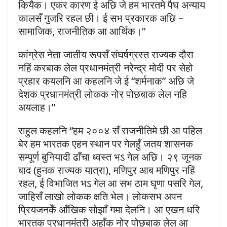
कियैक। एकर कारण ई अछि जे हम भारतमे पैघ अन्याय
कालसँ गुजरि रहल छी। ई सभ प्रकारक अछि –
सामाजिक, राजनीतिक आ आर्थिक।”
कांग्रेस नेता जातीय रूपसँ संघर्षग्रस्त राज्यक दौरा
नहिं करबाक लेल प्रधानमंत्री नरेन्द्र मोदी पर सेहो
प्रहार कयलनि आ कहलनि जे ई “शर्मनाक” अछि जे
देशक प्रधानमंत्री लोकक नोर पोछबाक लेल नहि
अयलाह।”
राहुल कहलनि “हम २००४ सँ राजनीतिमे छी आ पहिल
बेर हम भारतक एहन स्थान पर गेलहुँ जतय शासनक
सम्पूर्ण बुनियादी ढाँचा ध्वस्त भऽ गेल अछि। २९ जूनक
बाद (हुनक राज्यक यात्रा), मणिपुर आब मणिपुर नहिं
रहल, ई विभाजित भऽ गेल आ सभ ठाम घृणा पसरि गेल,
जाहिसँ लाखो लोकक क्षति भेल। लोकसभ अपन
प्रियजनकेँ आँखिक सोझाँ गमा देलनि। आ एखन धरि
भारतक प्रधानमंत्री अहाँक नोर पोछबाक लेल आ