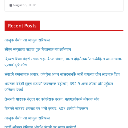
August 8, 2026
Recent Posts
आजुक पंचांग आ आजुक राशिफल
सीएम सम्राटक सड़क-पुल विकासक महाअभियान
ब्रिक्स शिक्षा मंत्री सभक १३म बैठक संपन्न, भारत दोहरौलक ‘जन-केंद्रित आ मानवता-
प्रथम’ दृष्टिकोण
संसदमे घमासानक आसार, कांग्रेस अपन सांसदसभकेँ जारी कएलक तीन लाइनक व्हिप
भारतक विदेशी मुद्रा भंडारमे जबरदस्त बढ़ोतरी, 692.9 अरब डॉलर धरि पहुँचल
फॉरेक्स रिजर्व
तेजस्वी यादवक नेतृत्व पर कांग्रेसक प्रश्न, महागठबंधनमे मंथनक मांग
बिहारमे साइबर अपराध पर भारी प्रहार, 507 आरोपी गिरफ्तार
आजुक पंचांग आ आजुक राशिफल
फर्जी आँकड़ा देनिहार औषधि कंपनी पर सख्त कार्रवाई