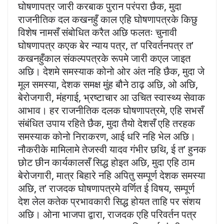
घोषणापत्र जारी करबाक पुरान परंपरा छैक, मुदा
राजनीतिक दल कखनहुँ काल एहि घोषणापत्रके किछु
विशेष नामसँ संबोधित करैत अछि फलतः चुनावी
घोषणापत्र कएक बेर न्याय पत्र, त’ परिवर्तनपत्र त’
कखनहुँकाल संकल्पपत्रके रूपमे जारी कएल जाइत
अछि। देशमे समस्याक कोनो ओर अंत नहि छैक, मुदा जे
मूल समस्या, देशक समक्ष मुंह बौने ठाढ़ अछि, ओ अछि,
बेरोजगारी, मंहगाई, भ्रष्टाचार आ उचित स्वास्थ्य सेवाक
आभाव। हर राजनीतिक दलक घोषणापत्रमे, एहि सभसँ
संबंधित उपाय रहिते छैक, मुदा तैयो देशसँ एहि तरहक
समस्याक कोनो निराकरण, आई धरि नहि भेल अछि।
नौकरीके मामिलामे तेजस्वी यादव गंभीर छथि, ई त’ हुनक
छोट छीन कार्यकालसँ सिद्ध होइत अछि, मुदा एहि ठाम
बेरोजगारी, मात्र बिहारे नहि अपितु सम्पूर्ण देशक समस्या
अछि, त’ राजदक घोषणापत्रमे वर्णित ई विषय, सम्पूर्ण
देश लेल कतेक प्रभावकारी सिद्ध होयत ताहि पर संशय
अछि। ओना भाजपा द्वारा, राजदक एहि परिवर्तन पत्र