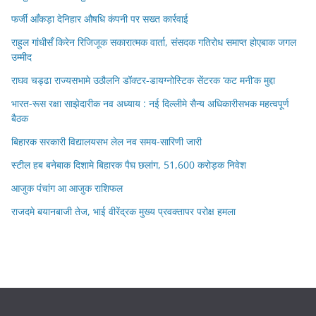
फर्जी आँकड़ा देनिहार औषधि कंपनी पर सख्त कार्रवाई
राहुल गांधीसँ किरेन रिजिजूक सकारात्मक वार्ता, संसदक गतिरोध समाप्त होएबाक जगल
उम्मीद
राघव चड्ढा राज्यसभामे उठौलनि डॉक्टर-डायग्नोस्टिक सेंटरक ‘कट मनी’क मुद्दा
भारत-रूस रक्षा साझेदारीक नव अध्याय : नई दिल्लीमे सैन्य अधिकारीसभक महत्वपूर्ण
बैठक
बिहारक सरकारी विद्यालयसभ लेल नव समय-सारिणी जारी
स्टील हब बनेबाक दिशामे बिहारक पैघ छलांग, 51,600 करोड़क निवेश
आजुक पंचांग आ आजुक राशिफल
राजदमे बयानबाजी तेज, भाई वीरेंद्रक मुख्य प्रवक्तापर परोक्ष हमला