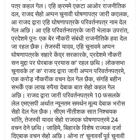
पत्र कहल गेल। एहि क्रममे एकटा आओर राजनीतिक
दल, राजद सेहो अप्पन चुनावी घोषणापत्र जारी कएलक,
आ राजद द्वारा एहि घोषणापत्रके परिवर्तनपत्र नाम देल
गेल अछि। आ एहि परिवर्तनपत्रके जारी भेलाक उपरांत,
प्रदेशमे पुनः एक बेर नौकरी संबंधी राजनीतिके हवा देल
जा रहल छैक। तेजस्वी यादव, एहि चुनावमे अप्पन
घोषणापत्रके सहारे केंद्र सरकारके, प्रदेशमे नौकरी
सन मुद्दा पर घेरबाक प्रयास क’ रहल छथि। लोकसभा
चुनावके ल’ क’ राजद द्वारा जारी अप्पन परिवर्तनपत्रमे,
एक करोड़ नौकरीक वचन देल गेल छैक, संगहि बहीन
सभकेँ एक लाख रुपैया देबाक बात सेहो कहल गेल
अछि। राजद द्वारा जारी परिवर्तनपत्रमे 10 फसलके
लेल एमएसपी अर्थात न्यूनतम समर्थन मूल्य देबाक भरोस
सेहो देल गेल छैक। सीएम नीतीशक सात निश्चयक
भांति, तेजस्वी यादव सेहो राजदक घोषणापत्रमे 24
वचन देने छथि। जाहिमे, बिहारके विशेष राज्यक दर्जा
दिएबाक वचन सेहो अछि। ओना त’ चुनावसँ पूर्व चुनावी