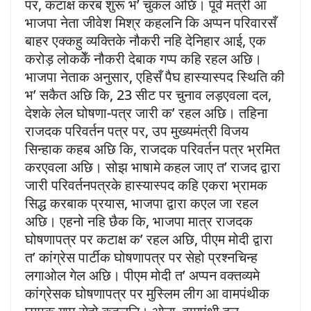
पर, कटाक्ष करब शुरू भ’ चुकल अछि। पूर्व मंत्री आ
भाजपा नेता जीवेश मिश्र कहलनि कि अप्पन परिवारसँ
बाहर एक्कहु व्यक्तिके नौकरी नहि देनिहार आई, एक
करोड़ लोककेँ नौकरी देबाक गप्प कहि रहल अछि।
भाजपा नेताक अनुसार, एहिसँ पैघ हास्यास्पद स्थिति की
भ’ सकैत अछि कि, 23 सीट पर चुनाव लड़एवला दल,
देशके लेल घोषणा-पत्र जारी क’ रहल अछि। तहिना
राजदक परिवर्तन पत्र पर, उप मुख्यमंत्री विजय
सिन्हाक कहब अछि कि, राजदक परिवर्तन पत्र भ्रमित
करएवला अछि। सोझ भाषामे कहल जाए त’ राजद द्वारा
जारी परिवर्तनपत्रके हास्यास्पद कहि एकरा भ्रामक
सिद्ध करबाक प्रयास, भाजपा द्वारा कएल जा रहल
अछि। एहनो नहि छैक कि, भाजपा मात्र राजदक
घोषणापत्र पर कटाक्ष क’ रहल अछि, पीएम मोदी द्वारा
त’ कांग्रेस पार्टीक घोषणापत्र पर सेहो प्रश्नचिन्ह
लगाओल गेल अछि। पीएम मोदी त’ अप्पन वक्तव्यमे
कांग्रेसक घोषणापत्र पर मुस्लिम लीग आ वामपंथीक