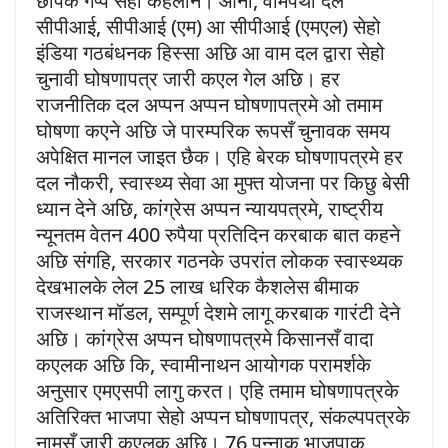
छापक गप्प सेहो कहलनि। ओना, वामपंथी दल
सीपीआई, सीपीआई (एम) आ सीपीआई (एमएल) सेहो
इंडिया गठबंधनक हिस्सा अछि आ वाम दल द्वारा सेहो
चुनावी घोषणापत्र जारी कएल गेल अछि। हर
राजनीतिक दल अप्पन अप्पन घोषणापत्रमे ओ तमाम
घोषणा कएने अछि जे पारम्परिक रूपसँ चुनावक समय
अपेक्षित मानल जाइत छैक। एहि बेरक घोषणापत्रमे हर
दल नौकरी, स्वास्थ्य सेवा आ मुफ्त योजना पर किछु बेसी
ध्यान देने अछि, कांग्रेस अप्पन न्यायपत्रमे, राष्ट्रीय
न्यूनतम वेतन 400 रुपैया प्रतिदिन करबाक बात कहने
अछि संगहि, सरकार गठनके उपरांत लोकक स्वास्थ्यक
देखभालके लेल 25 लाख धरिक कैशलेस बीमाक
राजस्थान मॉडल, सम्पूर्ण देशमे लागू करबाक गारंटी देने
अछि। कांग्रेस अप्पन घोषणापत्रमे किसानसँ वादा
कएलक अछि कि, स्वामीनाथन आयोगक परामर्शके
अनुसार एमएसपी लागु करत। एहि तमाम घोषणापत्रके
अतिरिक्त भाजपा सेहो अप्पन घोषणापत्र, संकल्पपत्रके
नामसँ जारी कएलक अछि। 76 पन्नाक भाजपाक