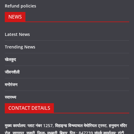
Refund policies
NEWS
Latest News
Trending News
खेलकूद
जीवनशैली
मनोरंजन
स्वास्थ्य
CONTACT DETAILS
मुख्य कार्यालय: प्लाट नंबर 1257, विहाइन्ड विन्ध्याचल मेमोरियल ट्रस्ट, हनुमान मंदिर
रोड, सागरपुर, सकरी, जिला- मधुबनी, बिहार, पिन : 847239 संपर्क कार्यालय: रांटी