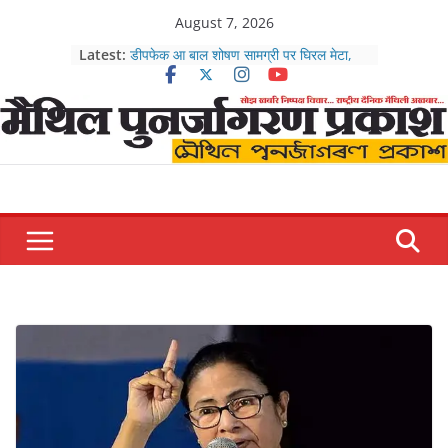
Skip
August 7, 2026
to
Latest:
डीपफेक आ बाल शोषण सामग्री पर घिरल मेटा,
content
जुकरबर्ग सरकारसँ मंगने माफी
आजुक पंचांग आ आजुक राशिफल
राजदमे बयानबाजी तेज, भाई वीरेंद्रक मुख्य
प्रवक्तापर परोक्ष हमला
पूर्वी चम्पारणमे 54 किलो गाँजाक संग तीन तस्कर
गिरफ्तार, कार आ नगदी सेहो जब्त
जेपीएससी-जेएसएससी भर्ती विवाद : छात्र आंदोलन
जारी, सरकार वार्ताक लेल तैयार