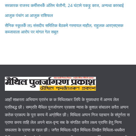
सरकारक राजस्व कर्मीसभकेँ अंतिम चेतौनी, 24 घंटामे पकड़ू काज, अन्यथा कारबाई
आजुक पंचांग आ आजुक राशिफल
सैनिक स्कूलकेँ लऽ संसदीय समितिक बैठकमे गरमायल माहौल, राहुलक आरएसएसक
कब्जावाला आरोप पर मांगल गेल सबूत
आहाँ साक्षरता अभियान प्रारंभ क क मिथिलाक्षर लिपि के मुख्यधारा में आनय लेल
प्रतिबद्ध छी। सम्प्रति मैथिल पुनर्जागरण प्रकाश न्यास के कुशल संचालन करैत अप्पन
कतेक प्रकल्प के पूरा करय में अग्रेषित छी। मिथिला अप्पन निज पहचान के संपूर्णता स
प्राप्त करय ताहि लेल अपने बाल-वृन्द सब के संगठित करैत लक्ष्य प्राप्ति हेतु नित्य
सफलता के प्राप्त क रहल छी। जगैत मिथिला-पढ़ैत मिथिला-लिखैत मिथिला-धधकैत