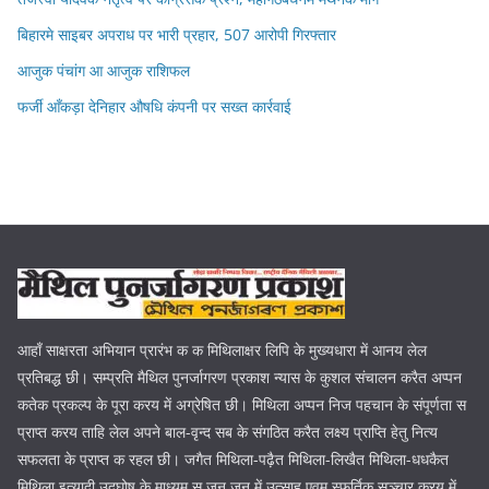
बिहारमे साइबर अपराध पर भारी प्रहार, 507 आरोपी गिरफ्तार
आजुक पंचांग आ आजुक राशिफल
फर्जी आँकड़ा देनिहार औषधि कंपनी पर सख्त कार्रवाई
आहाँ साक्षरता अभियान प्रारंभ क क मिथिलाक्षर लिपि के मुख्यधारा में आनय लेल
प्रतिबद्ध छी। सम्प्रति मैथिल पुनर्जागरण प्रकाश न्यास के कुशल संचालन करैत अप्पन
कतेक प्रकल्प के पूरा करय में अग्रेषित छी। मिथिला अप्पन निज पहचान के संपूर्णता स
प्राप्त करय ताहि लेल अपने बाल-वृन्द सब के संगठित करैत लक्ष्य प्राप्ति हेतु नित्य
सफलता के प्राप्त क रहल छी। जगैत मिथिला-पढ़ैत मिथिला-लिखैत मिथिला-धधकैत
मिथिला इत्यादी उदघोष के माध्यम स जन जन में उत्साह एवम स्फूर्तिक सञ्चार करय में