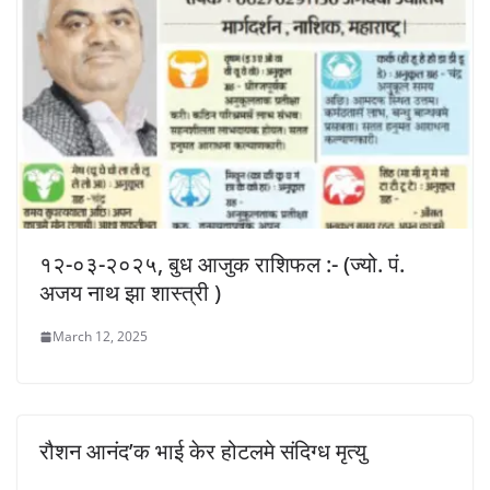
१२-०३-२०२५, बुध आजुक राशिफल :- (ज्यो. पं.
अजय नाथ झा शास्त्री )
March 12, 2025
रौशन आनंद’क भाई केर होटलमे संदिग्ध मृत्यु