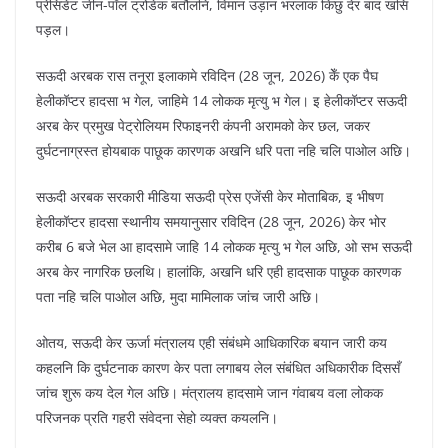
प्रेसिडेंट जीन-पॉल ट्रोडेक बतौलनि, विमान उड़ान भरलाक किछु देर बाद खसि
पड़ल।
सऊदी अरबक रास तनूरा इलाकामे रविदिन (28 जून, 2026) केँ एक पैघ
हेलीकॉप्टर हादसा भ गेल, जाहिमे 14 लोकक मृत्यु भ गेल। इ हेलीकॉप्टर सऊदी
अरब केर प्रमुख पेट्रोलियम रिफाइनरी कंपनी अरामको केर छल, जकर
दुर्घटनाग्रस्त होयबाक पाछूक कारणक अखनि धरि पता नहि चलि पाओल अछि।
सऊदी अरबक सरकारी मीडिया सऊदी प्रेस एजेंसी केर मोताबिक, इ भीषण
हेलीकॉप्टर हादसा स्थानीय समयानुसार रविदिन (28 जून, 2026) केर भोर
करीब 6 बजे भेल आ हादसामे जाहि 14 लोकक मृत्यु भ गेल अछि, ओ सभ सऊदी
अरब केर नागरिक छलथि। हालांकि, अखनि धरि एही हादसाक पाछूक कारणक
पता नहि चलि पाओल अछि, मुदा मामिलाक जांच जारी अछि।
ओतय, सऊदी केर ऊर्जा मंत्रालय एही संबंधमे आधिकारिक बयान जारी कय
कहलनि कि दुर्घटनाक कारण केर पता लगाबय लेल संबंधित अधिकारीक दिससँ
जांच शुरू कय देल गेल अछि। मंत्रालय हादसामे जान गंवाबय वला लोकक
परिजनक प्रति गहरी संवेदना सेहो व्यक्त कयलनि।