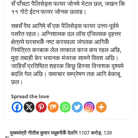
सँ पाँचटा पैलिसेड्स फायर जोनमे भेटल छल, जखन कि
११ गोटे ईटन फायर जोनक छलाह।
सबसँ पैघ आगिमे सँ एक पैलिसेड्स फायर उत्तर-पूर्वमे
पसरैत रहल। अग्निशामक दल लॉस एंजिल्सक वृहत्तर
क्षेत्रमे घरसभकेँ नष्ट करयवला जंगलक आगिकेँ
नियंत्रित करबाक लेल तत्काल काज कय रहल अछि,
मुदा तबाही केर भयानक मंजरक सामने विवश अछि।
जाहिसँ प्रतिष्ठित शहरक किछु हिस्सा विनाशक दृश्यमे
बदलि गेल अछि। समाचार सम्प्रेषण तक आगि बेकाबू
छल।
Spread the love
मुख्यमंत्री नीतीश कुमार मधुबनीकेँ देलनि 1107 करोड़, 139