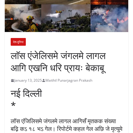
देश-दुनिया
लाॅस एंजेलिसमे जंगलमे लागल
आगि एखनि धरि प्रायः बेकाबू
January 13, 2025
Maithil Punarjagran Prakash
नई दिल्ली
*
लॉस एंजिलिसमे जंगलमे लागल आगिसँ मृतकक संख्या
बढ़ि कऽ १८ भऽ गेल। रिपोर्टमे कहल गेल अछि जे मृत्युमे