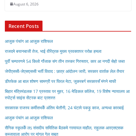
August 6, 2026
Recent Posts
आजुक पंचांग आ आजुक राशिफल
राजदमे बयानबाजी तेज, भाई वीरेंद्रक मुख्य प्रवक्तापर परोक्ष हमला
पूर्वी चम्पारणमे 54 किलो गाँजाक संग तीन तस्कर गिरफ्तार, कार आ नगदी सेहो जब्त
जेपीएससी-जेएसएससी भर्ती विवाद : छात्र आंदोलन जारी, सरकार वार्ताक लेल तैयार
डीपफेक आ बाल शोषण सामग्री पर घिरल मेटा, जुकरबर्ग सरकारसँ मंगने माफी
बिहार मंत्रिमंडलक 17 प्रस्ताव पर मुहर, 16 मेडिकल कॉलेज, 19 विशेष न्यायालय आ
स्पोर्ट्स साइंस सेंटरक बाट प्रशस्त
सरकारक राजस्व कर्मीसभकेँ अंतिम चेतौनी, 24 घंटामे पकड़ू काज, अन्यथा कारबाई
आजुक पंचांग आ आजुक राशिफल
सैनिक स्कूलकेँ लऽ संसदीय समितिक बैठकमे गरमायल माहौल, राहुलक आरएसएसक
कब्जावाला आरोप पर मांगल गेल सबूत