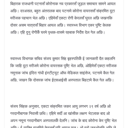
बिहारक राजधानी पटनासँ कोरोनाक नव प्रकारसँ जुड़ल समाचार सामने आयल
अछि। दरअसल, बहुत अंतरालक बाद पटनामे कोरोना वायरससँ संक्रमित दूटा
मरीजक पहचान भेल अछि। एहिमेसँ एकटा रोगी केरलसँ घुरल अछि जखनकि
दोसर असम यात्रासँ बिहार आयल अछि। स्वास्थ्य विभाग एकर पुष्टि केलक
अछि। एहि दुनू रोगीकेँ घरमे पृथक-वासमे रहबाक निर्देश देल गेल अछि।
स्वास्थ्य विभागक सचिव संजय कुमार सिंह बृहस्पतिकेँ ई जानकारी दैत कहलनि
कि जाहि दूटा मरीजमे कोरोना वायरसक पुष्टि भेल अछि, ओहिमेसँ एकटा मरीजक
नमूनाक जांच इंदिरा गांधी इंस्टीट्यूट ऑफ मेडिकल साइंसेज, पटनामे कैल गेल
अछि, जखन कि दोसरक जांच ईएसआईसी अस्पताल बिहटामे कैल गेल अछि।
संजय सिंहक अनुसार, एकटा संक्रमित जकर आयु लगभग २९ वर्ष अछि ओ
गरदानीबागक निवासी छथि। एहिमे सर्दी आ खांसीक लक्षण भेटलाक बाद ओ
अपन नमूना गरदानीबाग अस्पतालकेँ देलनि। जांच के बाद कोरोना केर पुष्टि भेल
अछि। ई व्यक्ति हालहिमे केरलसँ घुरि आयल छल। ओ इहो जनओलनि अछि जे