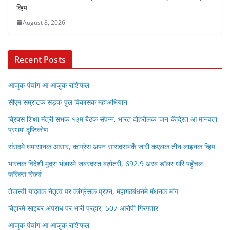
व्हिप
August 8, 2026
Recent Posts
आजुक पंचांग आ आजुक राशिफल
सीएम सम्राटक सड़क-पुल विकासक महाअभियान
ब्रिक्स शिक्षा मंत्री सभक १३म बैठक संपन्न, भारत दोहरौलक ‘जन-केंद्रित आ मानवता-
प्रथम’ दृष्टिकोण
संसदमे घमासानक आसार, कांग्रेस अपन सांसदसभकेँ जारी कएलक तीन लाइनक व्हिप
भारतक विदेशी मुद्रा भंडारमे जबरदस्त बढ़ोतरी, 692.9 अरब डॉलर धरि पहुँचल
फॉरेक्स रिजर्व
तेजस्वी यादवक नेतृत्व पर कांग्रेसक प्रश्न, महागठबंधनमे मंथनक मांग
बिहारमे साइबर अपराध पर भारी प्रहार, 507 आरोपी गिरफ्तार
आजुक पंचांग आ आजुक राशिफल