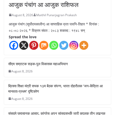
आजुक पंचांग आ आजुक राशिफल
August 8, 2026
Maithil Punarjagran Prakash
आजुक पंचांग (सूर्योदयकालीन) आ साप्ताहिक व्रत पावनि-तिहार * दिनांक :
०८-०८-२०२६ * विक्रम संवत : २०८३ शकाब्द : १९४८ सन्
Spread the love
सीएम सम्राटक सड़क-पुल विकासक महाअभियान
August 8, 2026
ब्रिक्स शिक्षा मंत्री सभक १३म बैठक संपन्न, भारत दोहरौलक ‘जन-केंद्रित आ
मानवता-प्रथम’ दृष्टिकोण
August 8, 2026
संसदमे घमासानक आसार, कांग्रेस अपन सांसदसभकेँ जारी कएलक तीन लाइनक