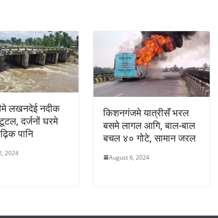
़ीमे लखनदेई नदीक
किशनगंजमे यात्रीसँ भरल
ूटल, दर्जनों घरमे
बसमे लागल आगि, बाल-बाल
ढ़िक पानि
बचल ४० गोटे, सामान जरल
2, 2024
August 6, 2024