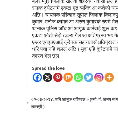
बलरामपुर जिलाक खलवा शहरक निवासी छलाह। न
सड़क दुर्घटनामे एकटा मृत व्यक्ति आ कतेक
अछि। घायलक पहिचान सुपौल जिलाक किशनपुर था
कुमार, मनोज कामत आ अरुण कुमारक रुपमे भेल
थानाक पुलिस जाँच आ आगूक कार्रवाई शुरू 
एकटा ऑटो सेहो टकरा गेल आ क्षतिग्रस्त भऽ 
एम्हर एनएचएआई क्रेनक सहायतासँ क्षतिग्रस्
धरि पता नहि चलल अछि। मुदा एहि दुर्घटनामे 
कारण भेल छल।
Spread the love
०२-०३-२०२४, शनि आजुक राशिफल :- (ज्यो. पं. अजय नाथ
शास्त्री )