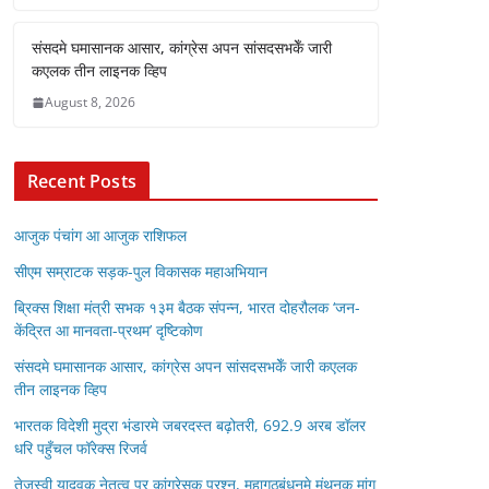
संसदमे घमासानक आसार, कांग्रेस अपन सांसदसभकेँ जारी
कएलक तीन लाइनक व्हिप
August 8, 2026
Recent Posts
आजुक पंचांग आ आजुक राशिफल
सीएम सम्राटक सड़क-पुल विकासक महाअभियान
ब्रिक्स शिक्षा मंत्री सभक १३म बैठक संपन्न, भारत दोहरौलक ‘जन-
केंद्रित आ मानवता-प्रथम’ दृष्टिकोण
संसदमे घमासानक आसार, कांग्रेस अपन सांसदसभकेँ जारी कएलक
तीन लाइनक व्हिप
भारतक विदेशी मुद्रा भंडारमे जबरदस्त बढ़ोतरी, 692.9 अरब डॉलर
धरि पहुँचल फॉरेक्स रिजर्व
तेजस्वी यादवक नेतृत्व पर कांग्रेसक प्रश्न, महागठबंधनमे मंथनक मांग