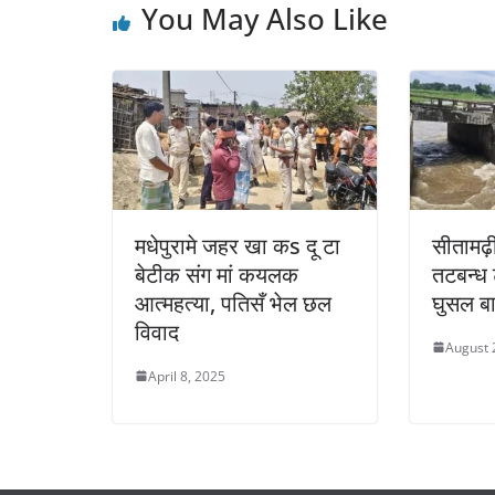
You May Also Like
मधेपुरामे जहर खा कs दू टा
सीतामढ
बेटीक संग मां कयलक
तटबन्ध ट
आत्महत्या, पतिसँ भेल छल
घुसल बा
विवाद
August 
April 8, 2025