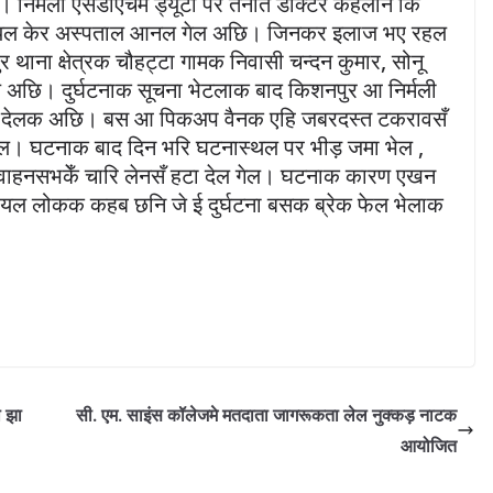
िर्मली एसडीएचमे ड्यूटी पर तैनात डॉक्टर कहलनि कि
ो घायल केर अस्पताल आनल गेल अछि। जिनकर इलाज भए रहल
ना क्षेत्रक चौहट्टा गामक निवासी चन्दन कुमार, सोनू
 अछि। दुर्घटनाक सूचना भेटलाक बाद किशनपुर आ निर्मली
कऽ देलक अछि। बस आ पिकअप वैनक एहि जबरदस्त टकरावसँ
गेल। घटनाक बाद दिन भरि घटनास्थल पर भीड़ जमा भेल ,
त वाहनसभकेँ चारि लेनसँ हटा देल गेल। घटनाक कारण एखन
घायल लोकक कहब छनि जे ई दुर्घटना बसक ब्रेक फेल भेलाक
 झा
सी. एम. साइंस कॉलेजमे मतदाता जागरूकता लेल नुक्कड़ नाटक
आयोजित