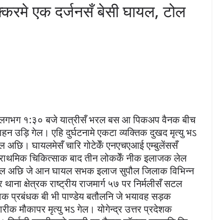
करमे एक दर्जनसँ बेसी घायल, टोल
िन लगभग १:३० बजे यात्रीसँ भरल बस आ पिकअप वैनक बीच
उड़ि गेल। एहि दुर्घटनामे एकटा व्यक्तिक दुखद मृत्यु भऽ
अछि। घायलमेसँ चारि गोटेकेँ एनएचएआई एम्बुलेंससँ
प्राथमिक चिकित्साक बाद तीन लोककेँ नीक इलाजक लेल
हल अछि जे आन घायल सभक इलाज सुपौल जिलाक विभिन्न
ाना क्षेत्रक राष्ट्रीय राजमार्ग ५७ पर निर्मलीसँ सटल
क प्रबंधक बी भी पाण्डेय बतौलनि जे भयावह सड़क
ारीक मौकापर मृत्यु भऽ गेल। योगेन्द्र उत्तर प्रदेशक