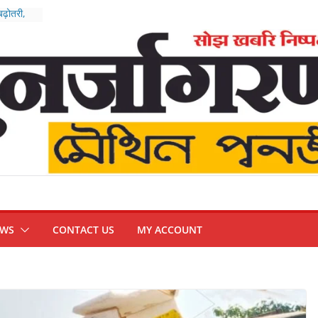
बढ़ोतरी,
रिजर्व
हाअभियान
ंपन्न, भारत
थम’
न
्हिप
EWS
CONTACT US
MY ACCOUNT