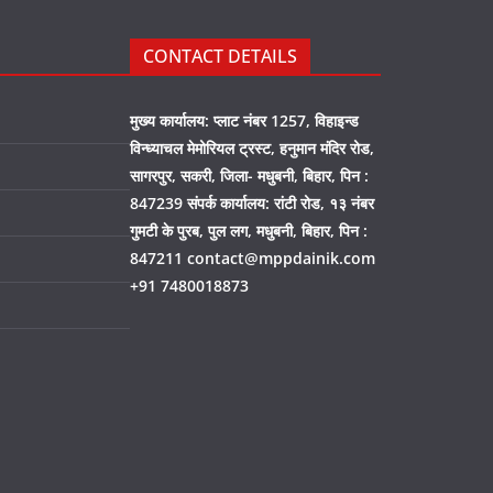
CONTACT DETAILS
मुख्य कार्यालय: प्लाट नंबर 1257, विहाइन्ड
विन्ध्याचल मेमोरियल ट्रस्ट, हनुमान मंदिर रोड,
सागरपुर, सकरी, जिला- मधुबनी, बिहार, पिन :
847239 संपर्क कार्यालय: रांटी रोड, १३ नंबर
गुमटी के पुरब, पुल लग, मधुबनी, बिहार, पिन :
847211 contact@mppdainik.com
+91 7480018873