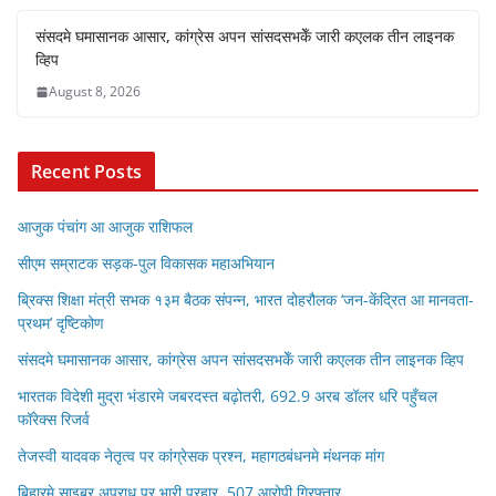
संसदमे घमासानक आसार, कांग्रेस अपन सांसदसभकेँ जारी कएलक तीन लाइनक
व्हिप
August 8, 2026
Recent Posts
आजुक पंचांग आ आजुक राशिफल
सीएम सम्राटक सड़क-पुल विकासक महाअभियान
ब्रिक्स शिक्षा मंत्री सभक १३म बैठक संपन्न, भारत दोहरौलक ‘जन-केंद्रित आ मानवता-
प्रथम’ दृष्टिकोण
संसदमे घमासानक आसार, कांग्रेस अपन सांसदसभकेँ जारी कएलक तीन लाइनक व्हिप
भारतक विदेशी मुद्रा भंडारमे जबरदस्त बढ़ोतरी, 692.9 अरब डॉलर धरि पहुँचल
फॉरेक्स रिजर्व
तेजस्वी यादवक नेतृत्व पर कांग्रेसक प्रश्न, महागठबंधनमे मंथनक मांग
बिहारमे साइबर अपराध पर भारी प्रहार, 507 आरोपी गिरफ्तार