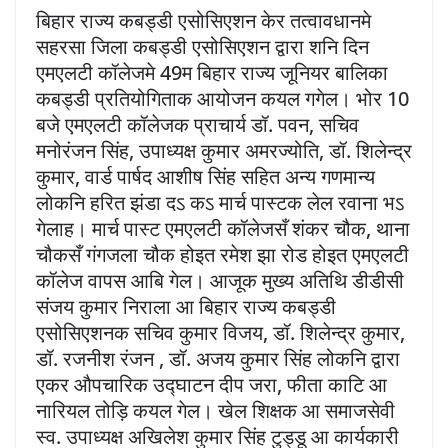
बिहार राज्य कबड्डी एसोसिएशन केर तत्वावधानमे
सहरसा जिला कबड्डी एसोसिएशन द्वारा शनि दिन
एमएलटी कॉलेजमे 49म बिहार राज्य जूनियर बालिका
कबड्डी प्रतियोगिताक आयोजन कयल गगेल। भोर 10
बजे एमएलटी कॉलेजक प्राचार्य डॉ. पवन, सचिव
मनोरंजन सिंह, उपाध्यक्ष कुमार अमरज्योति, डॉ. शिलेन्द्र
कुमार, वार्ड पार्षद आशीष सिंह सहित अन्य गणमान्य
लोकनि हरित झंडा दऽ कऽ मार्च पास्टक लेल रवाना भऽ
गेलाह। मार्च पास्ट एमएलटी कॉलेजसँ शंकर चौक, थाना
चौकसँ गंगजला चौक होइत रमेश झा रोड होइत एमएलटी
कॉलेज वापस आबि गेल। आजूक मुख्य अतिथि डीडीसी
संजय कुमार निराला आ बिहार राज्य कबड्डी
एसोसिएशनक सचिव कुमार विजय, डॉ. शिलेन्द्र कुमार,
डॉ. रजनीश रंजन , डॉ. अजय कुमार सिंह लोकनि द्वारा
एकर औपचारिक उद्घाटन दीप जरा, फीता काटि आ
नारियल तोड़ि कयल गेल। खेल शिक्षक आ समाजसेवी
स्व. उपाध्यक्ष अखिलेश कुमार सिंह टुड्डू आ कार्यकारी