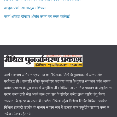
आजुक पंचांग आ आजुक राशिफल
फर्जी आँकड़ा देनिहार औषधि कंपनी पर सख्त कार्रवाई
आहाँ साक्षरता अभियान प्रारंभ क क मिथिलाक्षर लिपि के मुख्यधारा में आनय लेल
प्रतिबद्ध छी। सम्प्रति मैथिल पुनर्जागरण प्रकाश न्यास के कुशल संचालन करैत अप्पन
कतेक प्रकल्प के पूरा करय में अग्रेषित छी। मिथिला अप्पन निज पहचान के संपूर्णता स
प्राप्त करय ताहि लेल अपने बाल-वृन्द सब के संगठित करैत लक्ष्य प्राप्ति हेतु नित्य
सफलता के प्राप्त क रहल छी। जगैत मिथिला-पढ़ैत मिथिला-लिखैत मिथिला-धधकैत
मिथिला इत्यादी उदघोष के माध्यम स जन जन में उत्साह एवम स्फूर्तिक सञ्चार करय में
सर्वदा संलग्न रहैत छी।