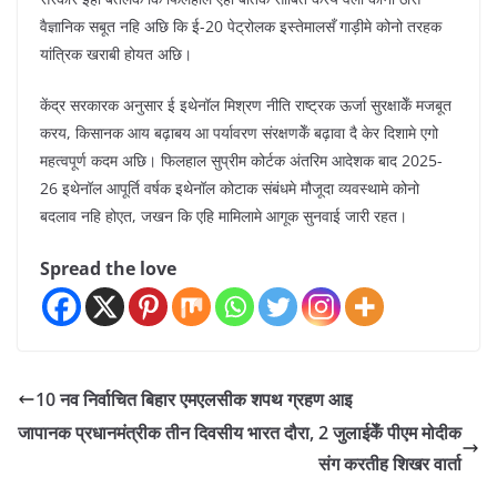
वैज्ञानिक सबूत नहि अछि कि ई-20 पेट्रोलक इस्तेमालसँ गाड़ीमे कोनो तरहक
यांत्रिक खराबी होयत अछि।
केंद्र सरकारक अनुसार ई इथेनॉल मिश्रण नीति राष्ट्रक ऊर्जा सुरक्षाकेँ मजबूत
करय, किसानक आय बढ़ाबय आ पर्यावरण संरक्षणकेँ बढ़ावा दै केर दिशामे एगो
महत्वपूर्ण कदम अछि। फिलहाल सुप्रीम कोर्टक अंतरिम आदेशक बाद 2025-
26 इथेनॉल आपूर्ति वर्षक इथेनॉल कोटाक संबंधमे मौजूदा व्यवस्थामे कोनो
बदलाव नहि होएत, जखन कि एहि मामिलामे आगूक सुनवाई जारी रहत।
Spread the love
10 नव निर्वाचित बिहार एमएलसीक शपथ ग्रहण आइ
जापानक प्रधानमंत्रीक तीन दिवसीय भारत दौरा, 2 जुलाईकेँ पीएम मोदीक
संग करतीह शिखर वार्ता