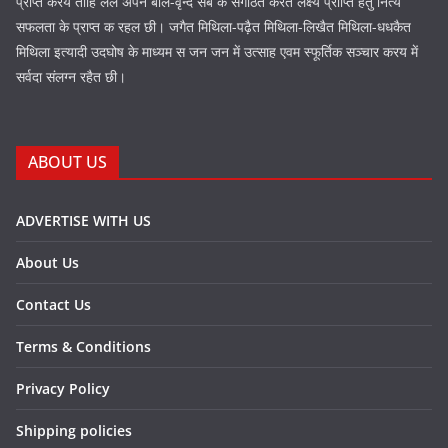
प्राप्त करय ताहि लेल अपने बाल-वृन्द सब के संगठित करैत लक्ष्य प्राप्ति हेतु नित्य
सफलता के प्राप्त क रहल छी। जगैत मिथिला-पढ़ैत मिथिला-लिखैत मिथिला-धधकैत
मिथिला इत्यादी उदघोष के माध्यम स जन जन में उत्साह एवम स्फूर्तिक सञ्चार करय में
सर्वदा संलग्न रहैत छी।
ABOUT US
ADVERTISE WITH US
About Us
Contact Us
Terms & Conditions
Privacy Policy
Shipping policies