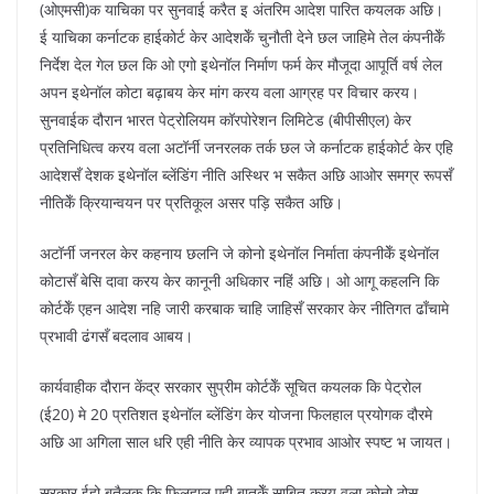
(ओएमसी)क याचिका पर सुनवाई करैत इ अंतरिम आदेश पारित कयलक अछि।
ई याचिका कर्नाटक हाईकोर्ट केर आदेशकेँ चुनौती देने छल जाहिमे तेल कंपनीकेँ
निर्देश देल गेल छल कि ओ एगो इथेनॉल निर्माण फर्म केर मौजूदा आपूर्ति वर्ष लेल
अपन इथेनॉल कोटा बढ़ाबय केर मांग करय वला आग्रह पर विचार करय।
सुनवाईक दौरान भारत पेट्रोलियम कॉरपोरेशन लिमिटेड (बीपीसीएल) केर
प्रतिनिधित्व करय वला अटॉर्नी जनरलक तर्क छल जे कर्नाटक हाईकोर्ट केर एहि
आदेशसँ देशक इथेनॉल ब्लेंडिंग नीति अस्थिर भ सकैत अछि आओर समग्र रूपसँ
नीतिकेँ क्रियान्वयन पर प्रतिकूल असर पड़ि सकैत अछि।
अटॉर्नी जनरल केर कहनाय छलनि जे कोनो इथेनॉल निर्माता कंपनीकेँ इथेनॉल
कोटासँ बेसि दावा करय केर कानूनी अधिकार नहिं अछि। ओ आगू कहलनि कि
कोर्टकेँ एहन आदेश नहि जारी करबाक चाहि जाहिसँ सरकार केर नीतिगत ढाँचामे
प्रभावी ढंगसँ बदलाव आबय।
कार्यवाहीक दौरान केंद्र सरकार सुप्रीम कोर्टकेँ सूचित कयलक कि पेट्रोल
(ई20) मे 20 प्रतिशत इथेनॉल ब्लेंडिंग केर योजना फिलहाल प्रयोगक दौरमे
अछि आ अगिला साल धरि एही नीति केर व्यापक प्रभाव आओर स्पष्ट भ जायत।
सरकार ईहो बतैलक कि फिलहाल एही बातकेँ साबित करय वला कोनो ठोस