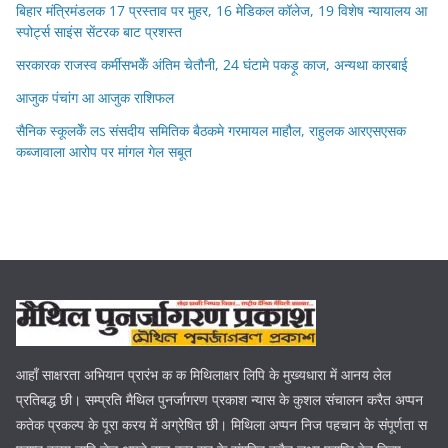
बिहार मंत्रिमंडलक 17 प्रस्ताव पर मुहर, 16 मेडिकल कॉलेज, 19 विशेष न्यायालय आ
स्पोर्ट्स साइंस सेंटरक बाट प्रशस्त
सरकारक राजस्व कर्मीसभकेँ अंतिम चेतौनी, 24 घंटामे पकड़ू काज, अन्यथा कारबाई
आजुक पंचांग आ आजुक राशिफल
सैनिक स्कूलकेँ लऽ संसदीय समितिक बैठकमे गरमायल माहौल, राहुलक आरएसएसक
कब्जावाला आरोप पर मांगल गेल सबूत
आहाँ साक्षरता अभियान प्रारंभ क क मिथिलाक्षर लिपि के मुख्यधारा में आनय लेल
प्रतिबद्ध छी। सम्प्रति मैथिल पुनर्जागरण प्रकाश न्यास के कुशल संचालन करैत अप्पन
कतेक प्रकल्प के पूरा करय में अग्रेषित छी। मिथिला अप्पन निज पहचान के संपूर्णता स