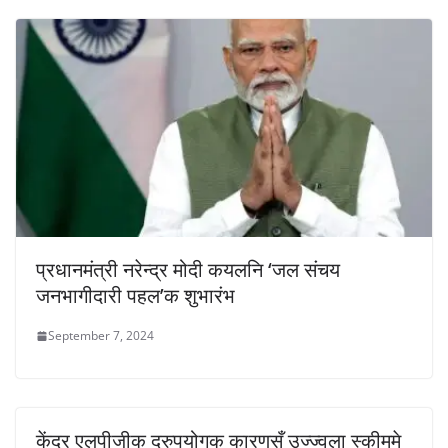
प्रधानमंत्री नरेन्द्र मोदी कयलनि ‘जल संचय
जनभागीदारी पहल’क शुभारंभ
September 7, 2024
केंद्र एलपीजीक दुरुपयोगक कारणसँ उज्ज्वला स्कीममे