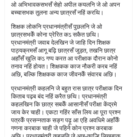
ओ अभिभावकसभसँ सेहो अपील कयलनि जे ओ अपन
बच्चासभक तुलना अन्य छात्रसँ नहिं करथि।
शिक्षक लोकनि प्रधानमंत्रीसँ पुछलनि जे ओ
छात्रसभकेँ कोना प्रेरित कऽ सकैत छथि।
प्रधानमंत्री जवाब देलखिन जे जाहि दिन शिक्षक
पाठ्यक्रमसँ आगू बढ़ि छात्रसँ जुड़त, तखनि छात्र
अहाँसँ खुलि कऽ गप्प करत आ परीक्षाक दौरान कोनो
तनाव नहिं होयत। शिक्षकक काज नौकरी करब नहिं
अछि, बल्कि शिक्षकक काज जीवनकेँ संवारब अछि।
प्रधानमंत्री कहलनि जे बहुत रास छात्र परीक्षाक दिन
किताब पढ़ब बंद नहिं करैत छथि। प्रधानमंत्री
कहलखिन कि छात्र सबकेँ आसानीसँ परीक्षा केंद्रमे
जाय केर चाही। एकटा गहिंर साँस लिय आ पूरा प्रश्न
पत्रकेँ प्रसन्नताक सङ्ग पढ़ू आ एहि अवधिमे अहाँकेँ
गणना करबाक चाही जे पहिने कोन प्रश्न करबाक
अछि। प्रधानमंत्री कहलनि जे आइ-काल्हि लिखबाक