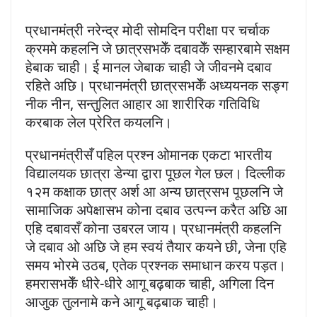
प्रधानमंत्री नरेन्द्र मोदी सोमदिन परीक्षा पर चर्चाक
क्रममे कहलनि जे छात्रसभकेँ दबावकेँ सम्हारबामे सक्षम
हेबाक चाही। ई मानल जेबाक चाही जे जीवनमे दबाव
रहिते अछि। प्रधानमंत्री छात्रसभकेँ अध्ययनक सङ्ग
नीक नीन, सन्तुलित आहार आ शारीरिक गतिविधि
करबाक लेल प्रेरित कयलनि।
प्रधानमंत्रीसँ पहिल प्रश्न ओमानक एकटा भारतीय
विद्यालयक छात्रा डेन्या द्वारा पूछल गेल छल। दिल्लीक
१२म कक्षाक छात्र अर्श आ अन्य छात्रसभ पूछलनि जे
सामाजिक अपेक्षासभ कोना दबाव उत्पन्न करैत अछि आ
एहि दबावसँ कोना उबरल जाय। प्रधानमंत्री कहलनि
जे दबाव ओ अछि जे हम स्वयं तैयार कयने छी, जेना एहि
समय भोरमे उठब, एतेक प्रश्नक समाधान करय पड़त।
हमरासभकेँ धीरे-धीरे आगू बढ़बाक चाही, अगिला दिन
आजुक तुलनामे कने आगू बढ़बाक चाही।