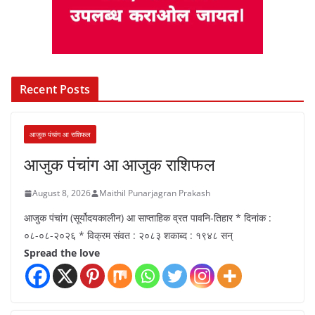
Recent Posts
आजुक पंचांग आ राशिफल
आजुक पंचांग आ आजुक राशिफल
August 8, 2026
Maithil Punarjagran Prakash
आजुक पंचांग (सूर्योदयकालीन) आ साप्ताहिक व्रत पावनि-तिहार * दिनांक :
०८-०८-२०२६ * विक्रम संवत : २०८३ शकाब्द : १९४८ सन्
Spread the love