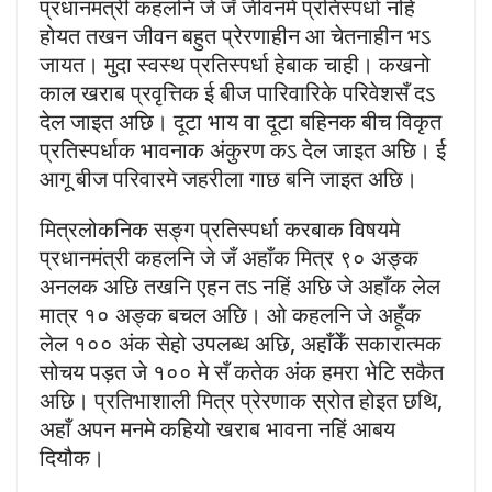
प्रधानमंत्री कहलनि जे जँ जीवनमे प्रतिस्पर्धा नहिं
होयत तखन जीवन बहुत प्रेरणाहीन आ चेतनाहीन भऽ
जायत। मुदा स्वस्थ प्रतिस्पर्धा हेबाक चाही। कखनो
काल खराब प्रवृत्तिक ई बीज पारिवारिके परिवेशसँ दऽ
देल जाइत अछि। दूटा भाय वा दूटा बहिनक बीच विकृत
प्रतिस्पर्धाक भावनाक अंकुरण कऽ देल जाइत अछि। ई
आगू बीज परिवारमे जहरीला गाछ बनि जाइत अछि।
मित्रलोकनिक सङ्ग प्रतिस्पर्धा करबाक विषयमे
प्रधानमंत्री कहलनि जे जँ अहाँक मित्र ९० अङ्क
अनलक अछि तखनि एहन तऽ नहिं अछि जे अहाँक लेल
मात्र १० अङ्क बचल अछि। ओ कहलनि जे अहूँक
लेल १०० अंक सेहो उपलब्ध अछि, अहाँकेँ सकारात्मक
सोचय पड़त जे १०० मे सँ कतेक अंक हमरा भेटि सकैत
अछि। प्रतिभाशाली मित्र प्रेरणाक स्रोत होइत छथि,
अहाँ अपन मनमे कहियो खराब भावना नहिं आबय
दियौक।