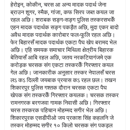
हेरोइन, कोकीन, चरस आ अन्य मादक पदार्थ जेना
ब्राउन शुगर, स्मैक, गांजा, कफ सिरप जब्त कयल जा
रहल अछि। शराबक सङ्ग-सङ्ग पुलिस तस्करसभकेँ
एहन मादक पदार्थक सङ्ग पकड़ैत अछि, मुदा एकर बादो
अवैध मादक पदार्थक कारोबार फल-फूलि रहल अछि।
फेर बिहारसँ मादक पदार्थक एकटा पैघ खेप बरामद भेल
अछि। एहि समयक समाचार मिथिला क्षेत्रीय बिहारक
बेतियासँ आबि रहल अछि, जतय नरकटियागंजमे एक
करोड़क चरसक संग एकटा तस्करकेँ गिरफ्तार कयल
गेल अछि। जानकारीक अनुसार तस्कर नेपालसँ चरस
लऽ कऽ दिल्ली जयबाक प्रयास कऽ रहल छल। तखन
शिकारपुर पुलिस गश्तक दौरान चरसक एकटा पैघ
खेपक संग तस्करकेँ गिरफ्तार कयलक। चरसक तस्कर
रामनगरक बरगजवा गामक निवासी अछि। गिरफ्तार
चरस तस्करक पहिचान मोहम्मद सगीर भेल अछि।
शिकारपुरक एसडीपीओ जय प्रकाश सिंह कहलनि जे
तस्कर मोहम्मद सगीर १० किलो चरसक संग पकड़ल