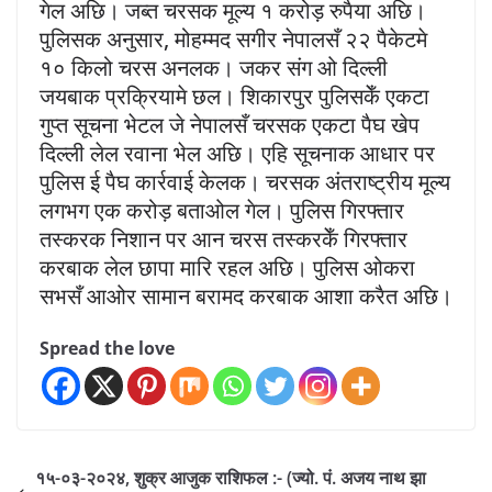
गेल अछि। जब्त चरसक मूल्य १ करोड़ रुपैया अछि।
पुलिसक अनुसार, मोहम्मद सगीर नेपालसँ २२ पैकेटमे
१० किलो चरस अनलक। जकर संग ओ दिल्ली
जयबाक प्रक्रियामे छल। शिकारपुर पुलिसकेँ एकटा
गुप्त सूचना भेटल जे नेपालसँ चरसक एकटा पैघ खेप
दिल्ली लेल रवाना भेल अछि। एहि सूचनाक आधार पर
पुलिस ई पैघ कार्रवाई केलक। चरसक अंतराष्ट्रीय मूल्य
लगभग एक करोड़ बताओल गेल। पुलिस गिरफ्तार
तस्करक निशान पर आन चरस तस्करकेँ गिरफ्तार
करबाक लेल छापा मारि रहल अछि। पुलिस ओकरा
सभसँ आओर सामान बरामद करबाक आशा करैत अछि।
Spread the love
१५-०३-२०२४, शुक्र आजुक राशिफल :- (ज्यो. पं. अजय नाथ झा