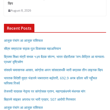
व्हिप
August 8, 2026
Recent Posts
आजुक पंचांग आ आजुक राशिफल
सीएम सम्राटक सड़क-पुल विकासक महाअभियान
ब्रिक्स शिक्षा मंत्री सभक १३म बैठक संपन्न, भारत दोहरौलक ‘जन-केंद्रित आ मानवता-
प्रथम’ दृष्टिकोण
संसदमे घमासानक आसार, कांग्रेस अपन सांसदसभकेँ जारी कएलक तीन लाइनक व्हिप
भारतक विदेशी मुद्रा भंडारमे जबरदस्त बढ़ोतरी, 692.9 अरब डॉलर धरि पहुँचल
फॉरेक्स रिजर्व
तेजस्वी यादवक नेतृत्व पर कांग्रेसक प्रश्न, महागठबंधनमे मंथनक मांग
बिहारमे साइबर अपराध पर भारी प्रहार, 507 आरोपी गिरफ्तार
आजुक पंचांग आ आजुक राशिफल