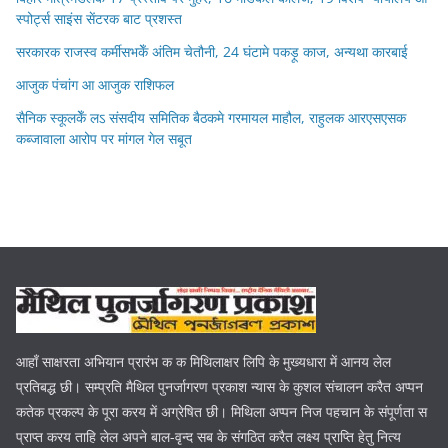
स्पोर्ट्स साइंस सेंटरक बाट प्रशस्त
सरकारक राजस्व कर्मीसभकेँ अंतिम चेतौनी, 24 घंटामे पकड़ू काज, अन्यथा कारबाई
आजुक पंचांग आ आजुक राशिफल
सैनिक स्कूलकेँ लऽ संसदीय समितिक बैठकमे गरमायल माहौल, राहुलक आरएसएसक
कब्जावाला आरोप पर मांगल गेल सबूत
आहाँ साक्षरता अभियान प्रारंभ क क मिथिलाक्षर लिपि के मुख्यधारा में आनय लेल
प्रतिबद्ध छी। सम्प्रति मैथिल पुनर्जागरण प्रकाश न्यास के कुशल संचालन करैत अप्पन
कतेक प्रकल्प के पूरा करय में अग्रेषित छी। मिथिला अप्पन निज पहचान के संपूर्णता स
प्राप्त करय ताहि लेल अपने बाल-वृन्द सब के संगठित करैत लक्ष्य प्राप्ति हेतु नित्य