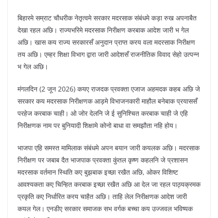
बिहारमे सम्राट चौधरीक नेतृत्वमे सरकार मदरसाक संबंधमे कड़ा रुख अपनाबैत
देखा रहल अछि। राज्यभरिमे मदरसाक निरीक्षण करबाक आदेश जारी भ गेल
अछि। खास कय राज्य सरकारसँ अनुदान प्राप्त करय वला मदरसाक निरीक्षण
तय अछि। एम्हर शिक्षा विभाग द्वारा जारी आदेशसँ राजनीतिक विवाद सेहो उत्पन्न
भ गेल अछि।
मंगलदिन (2 जून 2026) कयए राजदक प्रवक्ता एजाज अहमदक कहब अछि जे
सरकार कय मदरसाक निरीक्षणक आड़मे विभाजनकारी माहौल बनेबाक प्रयाससँ
परहेज करबाक चाही। ओ जोर देलनि जे ई सुनिश्चित करबाक चाही जे एहि
निरीक्षणक नाम पर बुनियादी शिक्षामे कोनो बाधा वा समझौता नहि होय।
भाजपा एहि समस्त मामिलाक संबंधमे अपन बयान जारी कयलक अछि। मदरसाक
निरीक्षण पर जबाब दैत भाजपाक प्रवक्ता कुंतल कृष्ण कहलनि जे प्रशासन
मदरसाक वर्तमान स्थिति कए बुझबाक इच्छा रखैत अछि, ओकर विशिष्ट
आवश्यकता कए चिन्हित करबाक इच्छा रखैत अछि आ देल जा रहल पाठ्यक्रमक
प्रकृति कए निर्धारित करय चाहैत अछि। ताहि लेल निरीक्षणक आदेश जारी
कयल गेल। एनडीए सरकार समाजक सभ वर्गक बच्चा कय उज्जवल भविष्यक