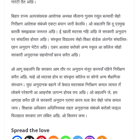
गारंटी दैत अछि।
बिहार राज्य अल्पसंख्यक आयोगक अध्यक्ष मौलाना गुलाम रसूल बल्यावी सेहो
निरीक्षण आदेशक संबंधमे एकटा बयान जारी केलथि। ओ कहलनि कि दू प्रमुख
बातकेँ समझबाक जरूरत अछि। ई खाली मदरसा नहि अछि जे सरकारी अनुदान
पर संचालित होयत अछि। संस्कृत विद्यालय सेहो-शिक्षा बोर्डक अंतर्गत संचालित-
एहन अनुदान भेटैत अछि। एकर अलावा कतेको अन्य स्कूल आ कॉलेज सोहो
सरकारी अनुदानक सहयोगसँ काज करैत अछि।
ओ आगू कहलनि कि सरकार आम तौर पर अनुदान मंजूर करयसँ पहिने निरीक्षण
करैत अछि, चाहे ओ मदरसा होय वा संस्कृत कॉलेज वा कोनो अन्य शैक्षणिक
संस्थान। मुदा अनुदानक बहाने जँ केवल मदरसाक निरीक्षण कयल जायत तँ
लोकमे परेशानी आ आक्रोश उत्पन्न होयब तय अछि। ओ कहलनि जे, हम
आग्रह करैत छी जे सरकारी अनुदान प्राप्त करय वला केर सेहो जांच कयल
जाय। शिक्षाक अधिकार अधिनियमक तहत अनुदानक संबंधमे कतेको फाइल
फिलहाल सरकार लग लंबित अछि, ओ क्लियर करू।
Spread the love