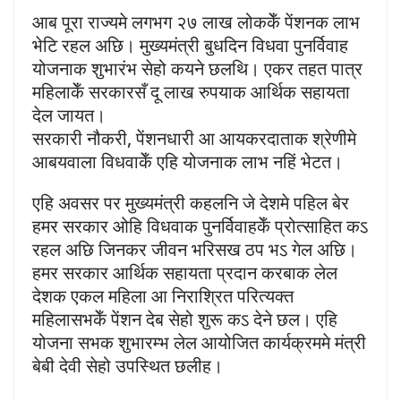
आब पूरा राज्यमे लगभग २७ लाख लोककेँ पेंशनक लाभ
भेटि रहल अछि। मुख्यमंत्री बुधदिन विधवा पुनर्विवाह
योजनाक शुभारंभ सेहो कयने छलथि। एकर तहत पात्र
महिलाकेँ सरकारसँ दू लाख रुपयाक आर्थिक सहायता
देल जायत।
सरकारी नौकरी, पेंशनधारी आ आयकरदाताक श्रेणीमे
आबयवाला विधवाकेँ एहि योजनाक लाभ नहिं भेटत।
एहि अवसर पर मुख्यमंत्री कहलनि जे देशमे पहिल बेर
हमर सरकार ओहि विधवाक पुनर्विवाहकेँ प्रोत्साहित कऽ
रहल अछि जिनकर जीवन भरिसख ठप भऽ गेल अछि।
हमर सरकार आर्थिक सहायता प्रदान करबाक लेल
देशक एकल महिला आ निराश्रित परित्यक्त
महिलासभकेँ पेंशन देब सेहो शुरू कऽ देने छल। एहि
योजना सभक शुभारम्भ लेल आयोजित कार्यक्रममे मंत्री
बेबी देवी सेहो उपस्थित छलीह।