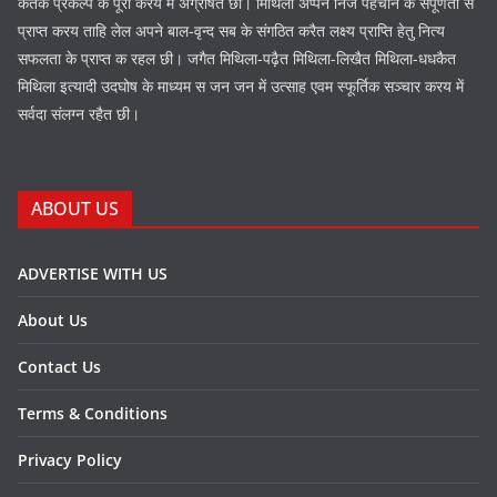
कतेक प्रकल्प के पूरा करय में अग्रेषित छी। मिथिला अप्पन निज पहचान के संपूर्णता स
प्राप्त करय ताहि लेल अपने बाल-वृन्द सब के संगठित करैत लक्ष्य प्राप्ति हेतु नित्य
सफलता के प्राप्त क रहल छी। जगैत मिथिला-पढ़ैत मिथिला-लिखैत मिथिला-धधकैत
मिथिला इत्यादी उदघोष के माध्यम स जन जन में उत्साह एवम स्फूर्तिक सञ्चार करय में
सर्वदा संलग्न रहैत छी।
ABOUT US
ADVERTISE WITH US
About Us
Contact Us
Terms & Conditions
Privacy Policy