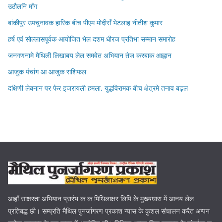
उठौलनि माँग
बांकीपुर उपचुनावक हारिक बीच पीएम मोदीसँ भेटलाह नीतीश कुमार
हर्ष एवं सोल्लासपूर्वक आयोजित भेल दशम धीरज प्रतिभा सम्मान समारोह
जनगणनामे मैथिली लिखाबय लेल समवेत अभियान तेज करबाक आह्वान
आजुक पंचांग आ आजुक राशिफल
दक्षिणी लेबनान पर फेर इजरायली हमला, युद्धविरामक बीच क्षेत्रमे तनाव बढ़ल
आहाँ साक्षरता अभियान प्रारंभ क क मिथिलाक्षर लिपि के मुख्यधारा में आनय लेल
प्रतिबद्ध छी। सम्प्रति मैथिल पुनर्जागरण प्रकाश न्यास के कुशल संचालन करैत अप्पन