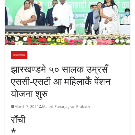
जनसरोकार
झारखण्डमे ५० सालक उम्रसँ
एससी-एसटी आ महिलाकेँ पेंशन
योजना शुरु
March 7, 2024
Maithil Punarjagran Prakash
राँची
*