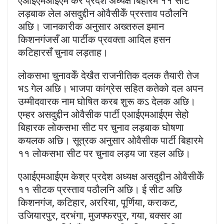
एआईएमआईएम केर प्रदेश अध्यक्ष बिहारमे ११ सीट
लड़बाक लेल असदुद्दीन ओवैसीकेँ प्रस्ताव पठौलनि
अछि। जानकारीक अनुसार अख्तरुल इमान
किशनगंजसँ आ पार्टीक प्रवक्ता आदिल हसन
कटिहारसँ चुनाव लड़ताह।
लोकसभा चुनावकेँ देखैत राजनीतिक दलक तैयारी तेज
भऽ गेल अछि। भाजपा कांग्रेस सहित कतेको दल अपन
उम्मीदवारक नाम घोषित करब शुरू कऽ देलक अछि।
एम्हर असदुद्दीन ओवैसीक पार्टी एआईएमआईएम सेहो
बिहारक लोकसभा सीट पर चुनाव लड़बाक घोषणा
कयलक अछि। सूत्रक अनुसार ओवैसीक पार्टी बिहारमे
११ लोकसभा सीट पर चुनाव लड़य जा रहल अछि।
एआईएमआईएम केश्र प्रदेश अध्यक्ष असदुद्दीन ओवैसीकेँ
११ सीटक प्रस्ताव पठौलनि अछि। ई सीट अछि
किशनगंज, कटिहार, अररिया, पूर्णिया, कराकट,
उजियारपुर, दरभंगा, मुजफ्फरपुर, गया, बक्सर आ