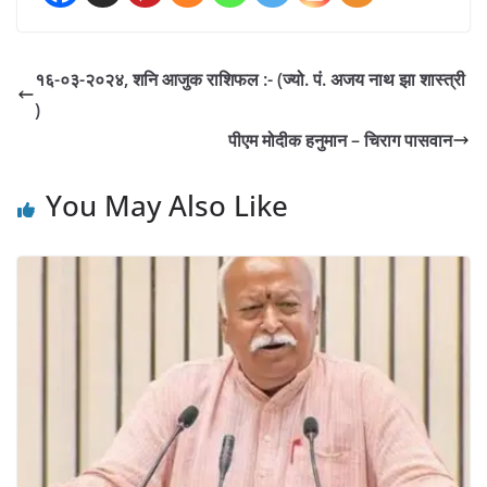
१६-०३-२०२४, शनि आजुक राशिफल :- (ज्यो. पं. अजय नाथ झा शास्त्री
)
पीएम मोदीक हनुमान – चिराग पासवान
You May Also Like