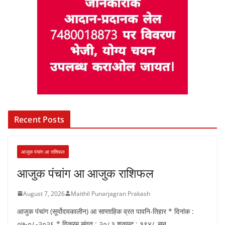
Recent Posts
आजुक पंचांग आ राशिफल
आजुक पंचांग आ आजुक राशिफल
August 7, 2026
Maithil Punarjagran Prakash
आजुक पंचांग (सूर्योदयकालीन) आ साप्ताहिक व्रत पावनि-तिहार * दिनांक :
०७-०८-२०२६ * विक्रम संवत : २०८३ शकाब्द : १९४८ सन्