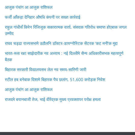
आजुक पंचांग आ आजुक राशिफल
फर्जी आँकड़ा देनिहार औषधि कंपनी पर सख्त कार्रवाई
राहुल गांधीसँ किरेन रिजिजूक सकारात्मक वार्ता, संसदक गतिरोध समाप्त होएबाक जगल
उम्मीद
राघव चड्ढा राज्यसभामे उठौलनि डॉक्टर-डायग्नोस्टिक सेंटरक ‘कट मनी’क मुद्दा
भारत-रूस रक्षा साझेदारीक नव अध्याय : नई दिल्लीमे सैन्य अधिकारीसभक महत्वपूर्ण
बैठक
बिहारक सरकारी विद्यालयसभ लेल नव समय-सारिणी जारी
स्टील हब बनेबाक दिशामे बिहारक पैघ छलांग, 51,600 करोड़क निवेश
आजुक पंचांग आ आजुक राशिफल
राजदमे बयानबाजी तेज, भाई वीरेंद्रक मुख्य प्रवक्तापर परोक्ष हमला