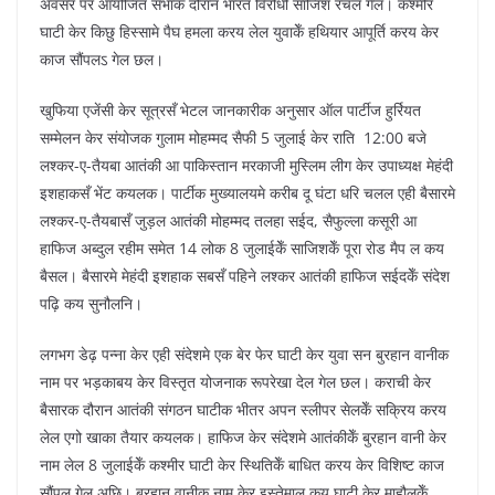
अवसर पर आयोजित सभाक दौरान भारत विरोधी साजिश रचल गेल। कश्मीर
घाटी केर किछु हिस्सामे पैघ हमला करय लेल युवाकेँ हथियार आपूर्ति करय केर
काज सौंपलऽ गेल छल।
खुफिया एजेंसी केर सूत्रसँ भेटल जानकारीक अनुसार ऑल पार्टीज हुर्रियत
सम्मेलन केर संयोजक गुलाम मोहम्मद सैफी 5 जुलाई केर राति 12:00 बजे
लश्कर-ए-तैयबा आतंकी आ पाकिस्तान मरकाजी मुस्लिम लीग केर उपाध्यक्ष मेहंदी
इशहाकसँ भेंट कयलक। पार्टीक मुख्यालयमे करीब दू घंटा धरि चलल एही बैसारमे
लश्कर-ए-तैयबासँ जुड़ल आतंकी मोहम्मद तलहा सईद, सैफुल्ला कसूरी आ
हाफिज अब्दुल रहीम समेत 14 लोक 8 जुलाईकेँ साजिशकेँ पूरा रोड मैप ल कय
बैसल। बैसारमे मेहंदी इशहाक सबसँ पहिने लश्कर आतंकी हाफिज सईदकेँ संदेश
पढ़ि कय सुनौलनि।
लगभग डेढ़ पन्ना केर एही संदेशमे एक बेर फेर घाटी केर युवा सन बुरहान वानीक
नाम पर भड़काबय केर विस्तृत योजनाक रूपरेखा देल गेल छल। कराची केर
बैसारक दौरान आतंकी संगठन घाटीक भीतर अपन स्लीपर सेलकेँ सक्रिय करय
लेल एगो खाका तैयार कयलक। हाफिज केर संदेशमे आतंकीकेँ बुरहान वानी केर
नाम लेल 8 जुलाईकेँ कश्मीर घाटी केर स्थितिकेँ बाधित करय केर विशिष्ट काज
सौंपल गेल अछि। बुरहान वानीक नाम केर इस्तेमाल कय घाटी केर माहौलकेँ