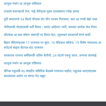
आजुक पंचांग आ आजुक राशिफल
राजदमे बयानबाजी तेज, भाई वीरेंद्रक मुख्य प्रवक्तापर परोक्ष हमला
पूर्वी चम्पारणमे 54 किलो गाँजाक संग तीन तस्कर गिरफ्तार, कार आ नगदी सेहो जब्त
जेपीएससी-जेएसएससी भर्ती विवाद : छात्र आंदोलन जारी, सरकार वार्ताक लेल तैयार
डीपफेक आ बाल शोषण सामग्री पर घिरल मेटा, जुकरबर्ग सरकारसँ मंगने माफी
बिहार मंत्रिमंडलक 17 प्रस्ताव पर मुहर, 16 मेडिकल कॉलेज, 19 विशेष न्यायालय आ
स्पोर्ट्स साइंस सेंटरक बाट प्रशस्त
सरकारक राजस्व कर्मीसभकेँ अंतिम चेतौनी, 24 घंटामे पकड़ू काज, अन्यथा कारबाई
आजुक पंचांग आ आजुक राशिफल
सैनिक स्कूलकेँ लऽ संसदीय समितिक बैठकमे गरमायल माहौल, राहुलक आरएसएसक
कब्जावाला आरोप पर मांगल गेल सबूत