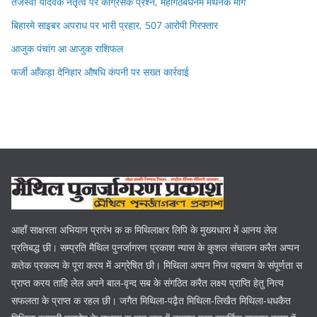
तेजस्वी यादवक नेतृत्व पर कांग्रेसक प्रश्न, महागठबंधनमे मंथनक मांग
बिहारमे साइबर अपराध पर भारी प्रहार, 507 आरोपी गिरफ्तार
आजुक पंचांग आ आजुक राशिफल
फर्जी आँकड़ा देनिहार औषधि कंपनी पर सख्त कार्रवाई
आहाँ साक्षरता अभियान प्रारंभ क क मिथिलाक्षर लिपि के मुख्यधारा में आनय लेल
प्रतिबद्ध छी। सम्प्रति मैथिल पुनर्जागरण प्रकाश न्यास के कुशल संचालन करैत अप्पन
कतेक प्रकल्प के पूरा करय में अग्रेषित छी। मिथिला अप्पन निज पहचान के संपूर्णता स
प्राप्त करय ताहि लेल अपने बाल-वृन्द सब के संगठित करैत लक्ष्य प्राप्ति हेतु नित्य
सफलता के प्राप्त क रहल छी। जगैत मिथिला-पढ़ैत मिथिला-लिखैत मिथिला-धधकैत