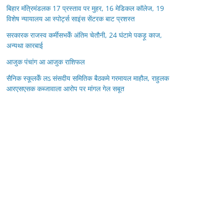
बिहार मंत्रिमंडलक 17 प्रस्ताव पर मुहर, 16 मेडिकल कॉलेज, 19
विशेष न्यायालय आ स्पोर्ट्स साइंस सेंटरक बाट प्रशस्त
सरकारक राजस्व कर्मीसभकेँ अंतिम चेतौनी, 24 घंटामे पकड़ू काज,
अन्यथा कारबाई
आजुक पंचांग आ आजुक राशिफल
सैनिक स्कूलकेँ लऽ संसदीय समितिक बैठकमे गरमायल माहौल, राहुलक
आरएसएसक कब्जावाला आरोप पर मांगल गेल सबूत