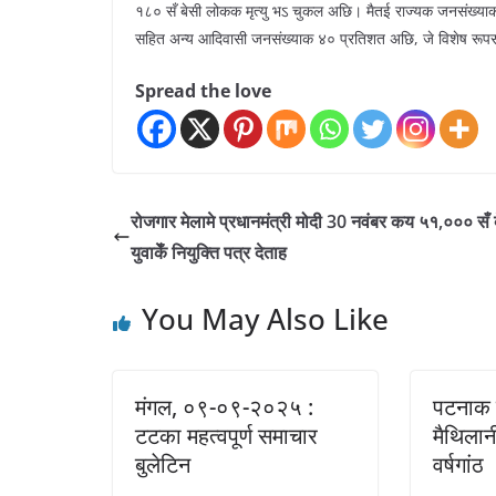
१८० सँ बेसी लोकक मृत्यु भऽ चुकल अछि। मैतई राज्यक जनसंख्या
सहित अन्य आदिवासी जनसंख्याक ४० प्रतिशत अछि, जे विशेष रूपसँ
Spread the love
रोजगार मेलामे प्रधानमंत्री मोदी 30 नवंबर कय ५१,००० सँ 
युवाकेँ नियुक्ति पत्र देताह
You May Also Like
मंगल, ०९-०९-२०२५ :
पटनाक 
टटका महत्वपूर्ण समाचार
मैथिलान
बुलेटिन
वर्षगांठ