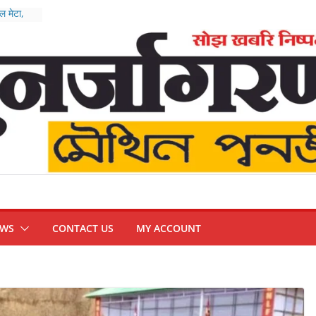
 मेटा,
ुख्य
तीन तस्कर
त्र आंदोलन
EWS
CONTACT US
MY ACCOUNT