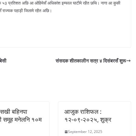
क ५३ प्रतिशत अछि आ ओहिमेसँ अधिकांश इम्फाल घाटीमे रहैत छथि। नागा आ कुकी
 राज्यक पहाड़ी जिलामे रहैत अछि।
बेसी
संसदक शीतकालीन सत्र ४ दिसंबरसँ शुरू
सखी बहिनपा
आजुक राशिफल :
ी समूह मनेलनि १०म
१२-०९-२०२५, शुक्र
September 12, 2025