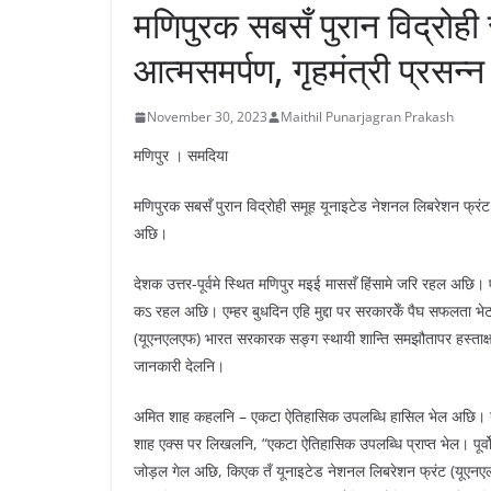
मणिपुरक सबसँ पुरान विद्र
आत्मसमर्पण, गृहमंत्री प्रसन्न
November 30, 2023
Maithil Punarjagran Prakash
मणिपुर । समदिया
मणिपुरक सबसँ पुरान विद्रोही समूह यूनाइटेड नेशनल लिबरेशन फ्
अछि।
देशक उत्तर-पूर्वमे स्थित मणिपुर मइई माससँ हिंसामे जरि रहल अछि। 
कऽ रहल अछि। एम्हर बुधदिन एहि मुद्दा पर सरकारकेँ पैघ सफलता भ
(यूएनएलएफ) भारत सरकारक सङ्ग स्थायी शान्ति समझौतापर हस्ताक्ष
जानकारी देलनि।
अमित शाह कहलनि – एकटा ऐतिहासिक उपलब्धि हासिल भेल अछि। यूएन
शाह एक्स पर लिखलनि, “एकटा ऐतिहासिक उपलब्धि प्राप्त भेल। पूर्
जोड़ल गेल अछि, किएक तँ यूनाइटेड नेशनल लिबरेशन फ्रंट (यूएनए