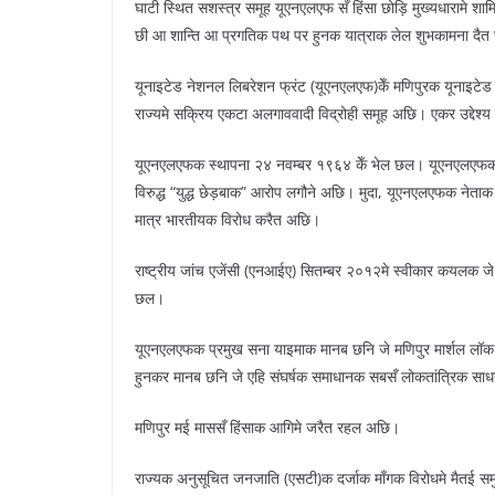
घाटी स्थित सशस्त्र समूह यूएनएलएफ सँ हिंसा छोड़ि मुख्यधारामे 
छी आ शान्ति आ प्रगतिक पथ पर हुनक यात्राक लेल शुभकामना दैत
यूनाइटेड नेशनल लिबरेशन फ्रंट (यूएनएलएफ)केँ मणिपुरक यूनाइटेड
राज्यमे सक्रिय एकटा अलगाववादी विद्रोही समूह अछि। एकर उद्देश
यूएनएलएफक स्थापना २४ नवम्बर १९६४ केँ भेल छल। यूएनएलएफक अध्
विरुद्ध “युद्ध छेड़बाक” आरोप लगौने अछि। मुदा, यूएनएलएफक नेत
मात्र भारतीयक विरोध करैत अछि।
राष्ट्रीय जांच एजेंसी (एनआईए) सितम्बर २०१२मे स्वीकार कयलक जे
छल।
यूएनएलएफक प्रमुख सना याइमाक मानब छनि जे मणिपुर मार्शल लॉ
हुनकर मानब छनि जे एहि संघर्षक समाधानक सबसँ लोकतांत्रिक स
मणिपुर मई माससँ हिंसाक आगिमे जरैत रहल अछि।
राज्यक अनुसूचित जनजाति (एसटी)क दर्जाक माँगक विरोधमे मैतई समु