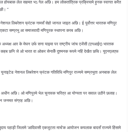
शामिल होयबाक लेल सहमत भऽ गेल अछि। हम लोकतांत्रिक प्रक्रियामे हुनक स्वागत करैत
 छी। ”
 नेशनल लिबरेशन फ्रंटक नामसँ सेहो जानल जाइत अछि। ई पूर्वोत्तर भारतक मणिपुर
्य एकटा सम्प्रभु आ समाजवादी मणिपुरक स्थापना करब अछि।
यक्ष आर के मेघन उर्फ सना याइमा पर राष्ट्रीय जांच एजेंसी (एनआईए) भारतक
ाक कहब छनि जे ओ भारत वा ओकर सेनाकेँ दुश्मनक रूपमे नहिं देखैत छथि। यूएनएलएफ
 यूनाइटेड नेशनल लिबरेशन फ्रंटक गतिविधि मणिपुर राज्यमे सम्प्रभुता अनबाक लेल
क अधीन अछि। ओ मणिपुरमे भेल चुनावक चरित्र आ योग्यता पर सवाल उठौने छलाह।
ाधन जनमत संग्रह अछि।
दाय पहाड़ी जिलामे ‘आदिवासी एकजुटता मार्च’क आयोजन कयलाक बादसँ राज्यमे हिंसामे