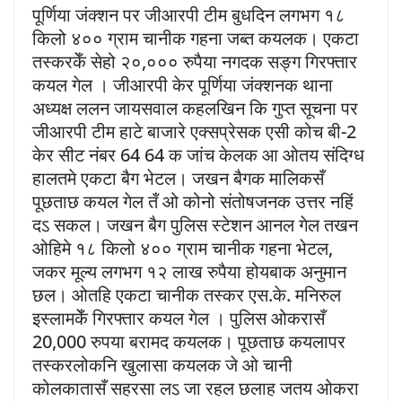
पूर्णिया जंक्शन पर जीआरपी टीम बुधदिन लगभग १८
किलो ४०० ग्राम चानीक गहना जब्त कयलक। एकटा
तस्करकेँ सेहो २०,००० रुपैया नगदक सङ्ग गिरफ्तार
कयल गेल । जीआरपी केर पूर्णिया जंक्शनक थाना
अध्यक्ष ललन जायसवाल कहलखिन कि गुप्त सूचना पर
जीआरपी टीम हाटे बाजारे एक्सप्रेसक एसी कोच बी-2
केर सीट नंबर 64 64 क जांच केलक आ ओतय संदिग्ध
हालतमे एकटा बैग भेटल। जखन बैगक मालिकसँ
पूछताछ कयल गेल तँ ओ कोनो संतोषजनक उत्तर नहिं
दऽ सकल। जखन बैग पुलिस स्टेशन आनल गेल तखन
ओहिमे १८ किलो ४०० ग्राम चानीक गहना भेटल,
जकर मूल्य लगभग १२ लाख रुपैया होयबाक अनुमान
छल। ओतहि एकटा चानीक तस्कर एस.के. मनिरुल
इस्लामकेँ गिरफ्तार कयल गेल । पुलिस ओकरासँ
20,000 रुपया बरामद कयलक। पूछताछ कयलापर
तस्करलोकनि खुलासा कयलक जे ओ चानी
कोलकातासँ सहरसा लऽ जा रहल छलाह जतय ओकरा