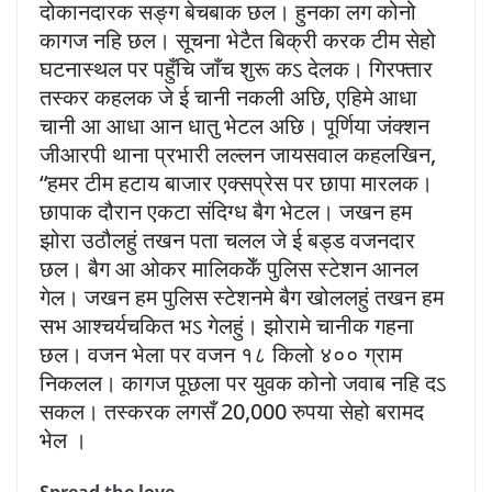
दोकानदारक सङ्ग बेचबाक छल। हुनका लग कोनो
कागज नहि छल। सूचना भेटैत बिक्री करक टीम सेहो
घटनास्थल पर पहुँचि जाँच शुरू कऽ देलक। गिरफ्तार
तस्कर कहलक जे ई चानी नकली अछि, एहिमे आधा
चानी आ आधा आन धातु भेटल अछि। पूर्णिया जंक्शन
जीआरपी थाना प्रभारी लल्लन जायसवाल कहलखिन,
“हमर टीम हटाय बाजार एक्सप्रेस पर छापा मारलक।
छापाक दौरान एकटा संदिग्ध बैग भेटल। जखन हम
झोरा उठौलहुं तखन पता चलल जे ई बड्ड वजनदार
छल। बैग आ ओकर मालिककेँ पुलिस स्टेशन आनल
गेल। जखन हम पुलिस स्टेशनमे बैग खोललहुं तखन हम
सभ आश्चर्यचकित भऽ गेलहुं। झोरामे चानीक गहना
छल। वजन भेला पर वजन १८ किलो ४०० ग्राम
निकलल। कागज पूछला पर युवक कोनो जवाब नहि दऽ
सकल। तस्करक लगसँ 20,000 रुपया सेहो बरामद
भेल ।
Spread the love