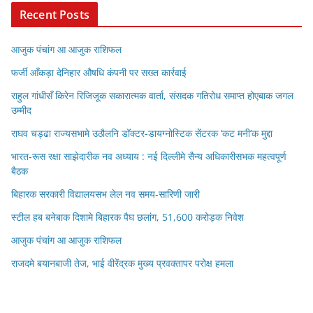
Recent Posts
आजुक पंचांग आ आजुक राशिफल
फर्जी आँकड़ा देनिहार औषधि कंपनी पर सख्त कार्रवाई
राहुल गांधीसँ किरेन रिजिजूक सकारात्मक वार्ता, संसदक गतिरोध समाप्त होएबाक जगल
उम्मीद
राघव चड्ढा राज्यसभामे उठौलनि डॉक्टर-डायग्नोस्टिक सेंटरक ‘कट मनी’क मुद्दा
भारत-रूस रक्षा साझेदारीक नव अध्याय : नई दिल्लीमे सैन्य अधिकारीसभक महत्वपूर्ण
बैठक
बिहारक सरकारी विद्यालयसभ लेल नव समय-सारिणी जारी
स्टील हब बनेबाक दिशामे बिहारक पैघ छलांग, 51,600 करोड़क निवेश
आजुक पंचांग आ आजुक राशिफल
राजदमे बयानबाजी तेज, भाई वीरेंद्रक मुख्य प्रवक्तापर परोक्ष हमला