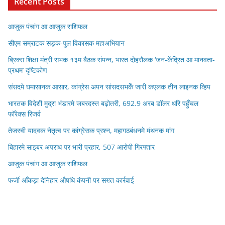
Recent Posts
आजुक पंचांग आ आजुक राशिफल
सीएम सम्राटक सड़क-पुल विकासक महाअभियान
ब्रिक्स शिक्षा मंत्री सभक १३म बैठक संपन्न, भारत दोहरौलक ‘जन-केंद्रित आ मानवता-
प्रथम’ दृष्टिकोण
संसदमे घमासानक आसार, कांग्रेस अपन सांसदसभकेँ जारी कएलक तीन लाइनक व्हिप
भारतक विदेशी मुद्रा भंडारमे जबरदस्त बढ़ोतरी, 692.9 अरब डॉलर धरि पहुँचल
फॉरेक्स रिजर्व
तेजस्वी यादवक नेतृत्व पर कांग्रेसक प्रश्न, महागठबंधनमे मंथनक मांग
बिहारमे साइबर अपराध पर भारी प्रहार, 507 आरोपी गिरफ्तार
आजुक पंचांग आ आजुक राशिफल
फर्जी आँकड़ा देनिहार औषधि कंपनी पर सख्त कार्रवाई