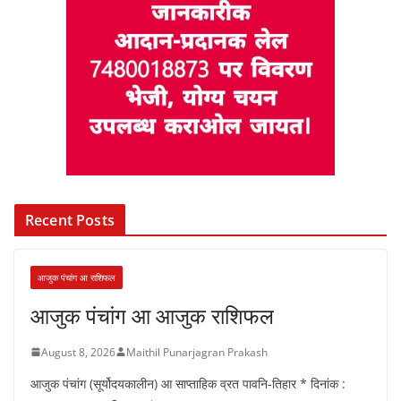
Recent Posts
आजुक पंचांग आ राशिफल
आजुक पंचांग आ आजुक राशिफल
August 8, 2026
Maithil Punarjagran Prakash
आजुक पंचांग (सूर्योदयकालीन) आ साप्ताहिक व्रत पावनि-तिहार * दिनांक :