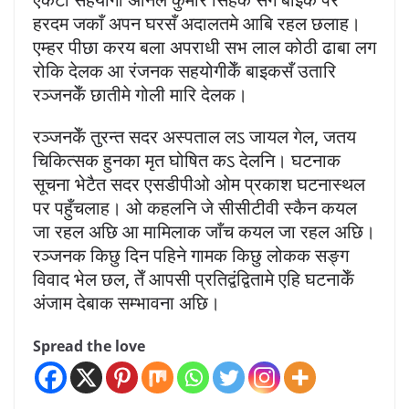
हरदम जकाँ अपन घरसँ अदालतमे आबि रहल छलाह।
एम्हर पीछा करय बला अपराधी सभ लाल कोठी ढाबा लग
रोकि देलक आ रंजनक सहयोगीकेँ बाइकसँ उतारि
रञ्जनकेँ छातीमे गोली मारि देलक।
रञ्जनकेँ तुरन्त सदर अस्पताल लऽ जायल गेल, जतय
चिकित्सक हुनका मृत घोषित कऽ देलनि। घटनाक
सूचना भेटैत सदर एसडीपीओ ओम प्रकाश घटनास्थल
पर पहुँचलाह। ओ कहलनि जे सीसीटीवी स्कैन कयल
जा रहल अछि आ मामिलाक जाँच कयल जा रहल अछि।
रञ्जनक किछु दिन पहिने गामक किछु लोकक सङ्ग
विवाद भेल छल, तेँ आपसी प्रतिद्वंद्वितामे एहि घटनाकेँ
अंजाम देबाक सम्भावना अछि।
Spread the love