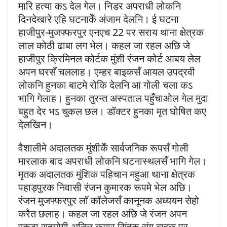
मारि हत्या कऽ देल गेल। निडर अपराधी लोकनि
दिनदेखारे एहि घटनाकेँ अंजाम देलनि। ई घटना
हाजीपुर-मुजफ्फरपुर एनएच 22 पर सराय थाना क्षेत्रक
लाल कोठी ढाबा लग भेल। कहल जा रहल अछि जे
हाजीपुर क्रिमिनल कोर्टक मुंशी रंजन कोर्ट आबय लेल
अपन घरसँ चललाह। एम्हर बाइकसँ आयल उपद्रवी
लोकनि हुनका बाटमे रोकि देलनि आ गोली चला कऽ
भागि गेलाह। हुनका तुरन्त अस्पताल पहुँचाओल गेल मुदा
बहुत देर भऽ चुकल छल। डॉक्टर हुनका मृत घोषित कए
देलखिन।
वैशालीमे अदालतक मुंशीकेँ सार्वजनिक रूपसँ गोली
मारलाक बाद अपराधी लोकनि घटनास्थलसँ भागि गेल।
मृतक अदालतक मुंशिक पहिचान महुआ थाना क्षेत्रक
पहाड़पुरक निवासी रंजन कुमारक रूपमे भेल अछि।
रंजन मुजफ्फरपुर लॉ कॉलेजसँ कानूनक अध्ययन सेहो
करैत छलाह। कहल जा रहल अछि जे रंजन अपन
एकटा सहयोगी अनिल कुमार सिंहक संग बाइक पर