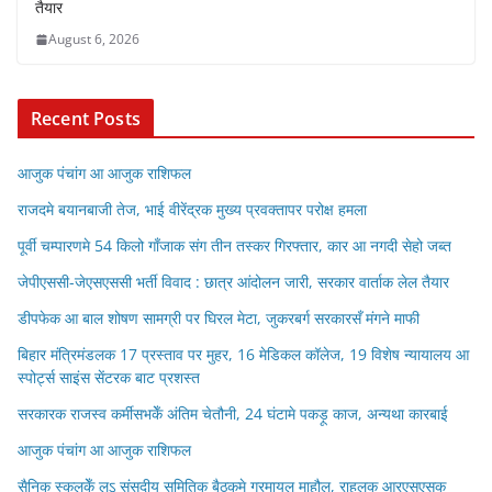
तैयार
August 6, 2026
Recent Posts
आजुक पंचांग आ आजुक राशिफल
राजदमे बयानबाजी तेज, भाई वीरेंद्रक मुख्य प्रवक्तापर परोक्ष हमला
पूर्वी चम्पारणमे 54 किलो गाँजाक संग तीन तस्कर गिरफ्तार, कार आ नगदी सेहो जब्त
जेपीएससी-जेएसएससी भर्ती विवाद : छात्र आंदोलन जारी, सरकार वार्ताक लेल तैयार
डीपफेक आ बाल शोषण सामग्री पर घिरल मेटा, जुकरबर्ग सरकारसँ मंगने माफी
बिहार मंत्रिमंडलक 17 प्रस्ताव पर मुहर, 16 मेडिकल कॉलेज, 19 विशेष न्यायालय आ
स्पोर्ट्स साइंस सेंटरक बाट प्रशस्त
सरकारक राजस्व कर्मीसभकेँ अंतिम चेतौनी, 24 घंटामे पकड़ू काज, अन्यथा कारबाई
आजुक पंचांग आ आजुक राशिफल
सैनिक स्कूलकेँ लऽ संसदीय समितिक बैठकमे गरमायल माहौल, राहुलक आरएसएसक