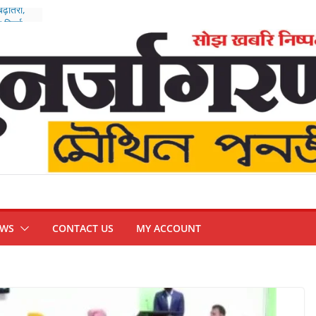
बढ़ोतरी,
रिजर्व
हाअभियान
ंपन्न, भारत
थम’
न
्हिप
EWS
CONTACT US
MY ACCOUNT