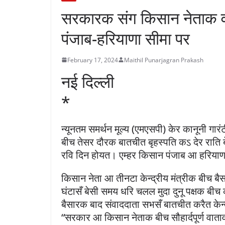
सरकारक संग किसान नेताक वार
पंजाब-हरियाणा सीमा पर
February 17, 2024
Maithil Punarjagran Prakash
नई दिल्ली
*
न्यूनतम समर्थन मूल्य (एमएसपी) केर कानूनी गार
बीच तेसर दौरक बातचीत बृहस्पति कऽ देर राति
रवि दिन होयत। एम्हर किसान पंजाब आ हरिया
किसान नेता आ तीनटा केन्द्रीय मंत्रीक बीच बै
घंटासँ बेसी समय धरि चलल मुदा दुनू पक्षक बी
बैसारक बाद संवाददाता सभसँ बातचीत करैत केन्द
“सरकार आ किसान नेताक बीच सौहार्दपूर्ण वात