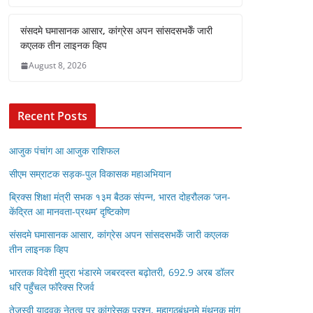
संसदमे घमासानक आसार, कांग्रेस अपन सांसदसभकेँ जारी
कएलक तीन लाइनक व्हिप
August 8, 2026
Recent Posts
आजुक पंचांग आ आजुक राशिफल
सीएम सम्राटक सड़क-पुल विकासक महाअभियान
ब्रिक्स शिक्षा मंत्री सभक १३म बैठक संपन्न, भारत दोहरौलक ‘जन-
केंद्रित आ मानवता-प्रथम’ दृष्टिकोण
संसदमे घमासानक आसार, कांग्रेस अपन सांसदसभकेँ जारी कएलक
तीन लाइनक व्हिप
भारतक विदेशी मुद्रा भंडारमे जबरदस्त बढ़ोतरी, 692.9 अरब डॉलर
धरि पहुँचल फॉरेक्स रिजर्व
तेजस्वी यादवक नेतृत्व पर कांग्रेसक प्रश्न, महागठबंधनमे मंथनक मांग