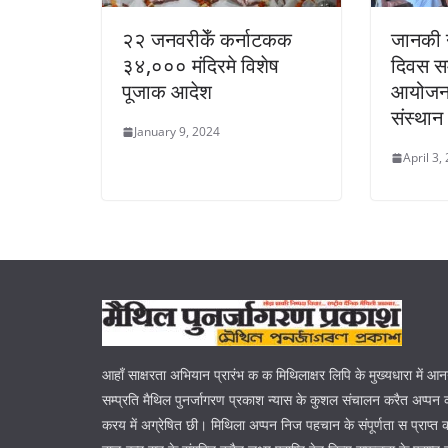
२२ जनवरीकेँ कर्नाटकक
जानकी 
३४,००० मंदिरमे विशेष
दिवस स
पूजाक आदेश
आयोजन 
संस्थान
January 9, 2024
April 3,
आहाँ साक्षरता अभियान प्रारंभ क क मिथिलाक्षर लिपि के मुख्यधारा में आ
सम्प्रति मैथिल पुनर्जागरण प्रकाश न्यास के कुशल संचालन करैत अप्पन क
करय में अग्रेषित छी। मिथिला अप्पन निज पहचान के संपूर्णता स प्राप्त