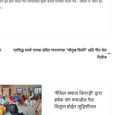
ोहन झा द्वारा कएल गेल परिश्रमक मुक्त कंठसँ प्रसंशा कएल गेल। किएक त’ रोहन झा,
थि।
म
प्रसिद्ध पार्श्व गायक उदित नारायणक “चौमुख दियरि” छठि गीत भेल
रिलीज
‘मैथिल समाज किराड़ी’ द्वारा
हर्षक संग मनाओल गेल
विलुप्त होईत जुड़िशीतल