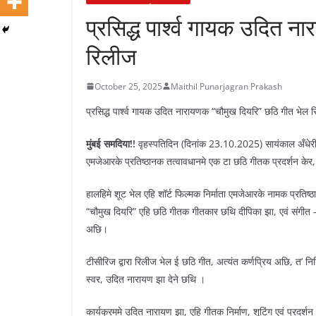
प्रसिद्ध पार्श्व गायक उदित 
रिलीज
October 25, 2025
Maithil Punarjagran Prakash
प्रसिद्ध पार्श्व गायक उदित नारायणक “चौमुख दियरि” छठि गीत भेल 
मुंबई समदिया!!
वृहस्पतिदिन (दिनांक 23.10.2025) सायंकाल अँधेरी
एमजेआरके प्रतिष्ठानक तत्वावधानमे एक टा छठि गीतक प्रदर्शन केर
हालहिमे शूट भेल एहि शॉर्ट फिल्मक निर्माता एमजेआरके नामक प्रतिष्
“चौमुख दियरि” एहि छठि गीतक गीतकार छथि दीपिका झा, एवं संगीत – क
अछि।
टीसीरिज द्वारा रिलीज भेल ई छठि गीत, अत्यंत कर्णप्रिय अछि, त’ न
स्वर, उदित नारायण झा देने छथि ।
कार्यक्रममे उदित नारायण झा, एहि गीतक निर्माण, शूटिंग एवं प्रद