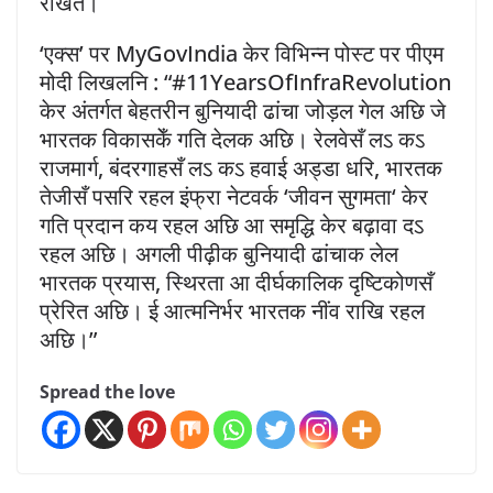
राखत।
‘एक्स’ पर MyGovIndia केर विभिन्न पोस्ट पर पीएम
मोदी लिखलनि : “#11YearsOfInfraRevolution
केर अंतर्गत बेहतरीन बुनियादी ढांचा जोड़ल गेल अछि जे
भारतक विकासकेँ गति देलक अछि। रेलवेसँ लऽ कऽ
राजमार्ग, बंदरगाहसँ लऽ कऽ हवाई अड्डा धरि, भारतक
तेजीसँ पसरि रहल इंफ्रा नेटवर्क ‘जीवन सुगमता‘ केर
गति प्रदान कय रहल अछि आ समृद्धि केर बढ़ावा दऽ
रहल अछि। अगली पीढ़ीक बुनियादी ढांचाक लेल
भारतक प्रयास, स्थिरता आ दीर्घकालिक दृष्टिकोणसँ
प्रेरित अछि। ई आत्मनिर्भर भारतक नींव राखि रहल
अछि।”
Spread the love