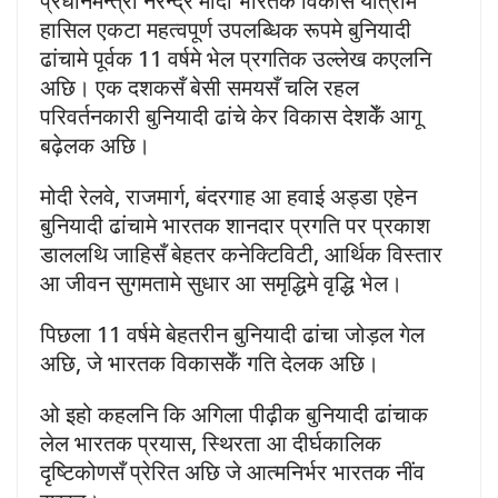
प्रधानमन्त्री नरेन्द्र मोदी भारतक विकास यात्रामे
हासिल एकटा महत्वपूर्ण उपलब्धिक रूपमे बुनियादी
ढांचामे पूर्वक 11 वर्षमे भेल प्रगतिक उल्लेख कएलनि
अछि। एक दशकसँ बेसी समयसँ चलि रहल
परिवर्तनकारी बुनियादी ढांचे केर विकास देशकेँ आगू
बढ़ेलक अछि।
मोदी रेलवे, राजमार्ग, बंदरगाह आ हवाई अड्डा एहेन
बुनियादी ढांचामे भारतक शानदार प्रगति पर प्रकाश
डाललथि जाहिसँ बेहतर कनेक्टिविटी, आर्थिक विस्तार
आ जीवन सुगमतामे सुधार आ समृद्धिमे वृद्धि भेल।
पिछला 11 वर्षमे बेहतरीन बुनियादी ढांचा जोड़ल गेल
अछि, जे भारतक विकासकेँ गति देलक अछि।
ओ इहो कहलनि कि अगिला पीढ़ीक बुनियादी ढांचाक
लेल भारतक प्रयास, स्थिरता आ दीर्घकालिक
दृष्टिकोणसँ प्रेरित अछि जे आत्मनिर्भर भारतक नींव