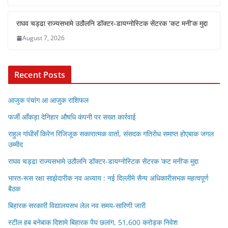
राघव चड्ढा राज्यसभामे उठौलनि डॉक्टर-डायग्नोस्टिक सेंटरक ‘कट मनी’क मुद्दा
August 7, 2026
Recent Posts
आजुक पंचांग आ आजुक राशिफल
फर्जी आँकड़ा देनिहार औषधि कंपनी पर सख्त कार्रवाई
राहुल गांधीसँ किरेन रिजिजूक सकारात्मक वार्ता, संसदक गतिरोध समाप्त होएबाक जगल
उम्मीद
राघव चड्ढा राज्यसभामे उठौलनि डॉक्टर-डायग्नोस्टिक सेंटरक ‘कट मनी’क मुद्दा
भारत-रूस रक्षा साझेदारीक नव अध्याय : नई दिल्लीमे सैन्य अधिकारीसभक महत्वपूर्ण
बैठक
बिहारक सरकारी विद्यालयसभ लेल नव समय-सारिणी जारी
स्टील हब बनेबाक दिशामे बिहारक पैघ छलांग, 51,600 करोड़क निवेश