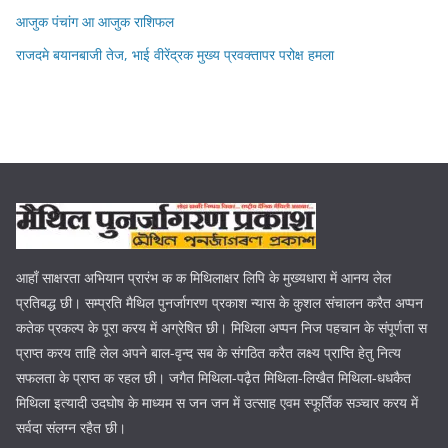
आजुक पंचांग आ आजुक राशिफल
राजदमे बयानबाजी तेज, भाई वीरेंद्रक मुख्य प्रवक्तापर परोक्ष हमला
आहाँ साक्षरता अभियान प्रारंभ क क मिथिलाक्षर लिपि के मुख्यधारा में आनय लेल
प्रतिबद्ध छी। सम्प्रति मैथिल पुनर्जागरण प्रकाश न्यास के कुशल संचालन करैत अप्पन
कतेक प्रकल्प के पूरा करय में अग्रेषित छी। मिथिला अप्पन निज पहचान के संपूर्णता स
प्राप्त करय ताहि लेल अपने बाल-वृन्द सब के संगठित करैत लक्ष्य प्राप्ति हेतु नित्य
सफलता के प्राप्त क रहल छी। जगैत मिथिला-पढ़ैत मिथिला-लिखैत मिथिला-धधकैत
मिथिला इत्यादी उदघोष के माध्यम स जन जन में उत्साह एवम स्फूर्तिक सञ्चार करय में
सर्वदा संलग्न रहैत छी।