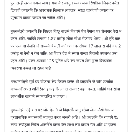
पूरा तरहेँ खतम कयल जाय। गया केर कानून व्यवस्थाक स्थितिक जिक्र करैत
टिप्पणी कयलनि कि अपराधक खिलाफ लगातार, सख्त कार्यवाही कयला पर
सुशासन कायम राखल जा सकैत अछि।
मुख्यमंत्री कयलनि कि पिछला किछु सालमे बिहारमे पैघ पैमाना पर रोजगार पैदा भ
रहल अछि, जाहिमे लगभग 1.87 करोड़ लोक सीधा रोजगार भेटय। ओ एहि बात
पर प्रकाश देलनि जे राज्यमे बिजली कनेक्शन क संख्या 17 लाख स बढ़ि कए 2
करोड़ स बेसी भ गेल अछि, आ बिहार देश मे सबस सस्ता बिजली उपलब्ध करा
रहल अछि। एकर अलावा 125 यूनिट धरि केर खपत लेल मुफ्त बिजलीक
व्यवस्था कयल जा रहल अछि।
‘प्रधानमंत्री सूर्य घर योजना’ केर जिक्र करैत ओ कहलनि जे सौर ऊर्जाक
माध्यमसँ खपत अतिरिक्त इकाइ केँ लागत सरकार वहन करत, जाहिमे धन सीधा
लाभार्थीक खातामे स्थानांतरित भ जाएत।
मुख्यमंत्री एहि बात पर जोर देलनि जे बिहारकेँ आगू बढ़ेबा लेल औद्योगिक आ
प्रशासनिक व्यवस्थाकेँ मजबूत करब जरूरी अछि। ओ कहलनि कि राज्यमे ₹5
लाख करोड़क निवेश आकर्षित करय केर लक्ष्य तय कयल गेल अछि आ एकरा
हासिल करय लेल उद्योग आ व्यवसायकेँ बढ़ावा दै केर प्रयास कयल जा रहल