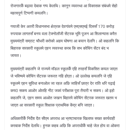
रोजगारकेँ बढ़ावा देबाक गप्प केलथि। कानून व्यवस्था आ विकासक संबंधमे सेहो
महत्वपूर्ण टिप्पणी कयलनि।
गयाजी केर अतरी विधानसभा क्षेत्रक देवगांवमे एमएसएमई दिससँ 170 करोड़
रुपयाक लागतसँ बनय वला टेक्नोलॉजी सेंटरक भूमि पूजन आ शिलान्यास करैत
मुख्यमंत्री सम्राट चौधरी कतेको अहम घोषणा आ बयान देलनि। ओ कहलनि कि
बिहारक सरकारी स्कूलमे एहन व्यवस्था करब कि सभ कोचिंग सेंटर बंद भ
जायत।
मुख्यमंत्री कहलनि जे राज्यमे मॉडल स्कूलकेँ एहि तरहसँ विकसित कयल जाएत
जे भविष्यमे कोचिंग सेंटरक जरूरत नहि होएत। ओ उल्लेख कयलनि जे एहि
स्कूलमे एहन सुविधा बनाओल जा रहल अछि जाहिसँ छात्र देर राति धरि पढ़ाई
कय0 सकय आओर ओतहि नीट जकां परीक्षाक पूरा तैयारी भ सकय। ओ इहो
कहलनि जे, एहन समय आओत जखन बिहारमे कोचिंग सेंटरक जरूरत खतम भ
जाएत आ सरकारी स्कूल शिक्षाक प्राथमिक केंद्र बनि जाएत।
अधिकारीकेँ निर्देश दैत सीएम अपराध आ भ्रष्टाचारक खिलाफ सख्त कार्यवाही
करबाक निर्देश देलथि। हुनक कहब अछि कि अपराधीकेँ चाहे जेल होय वा ओकरा