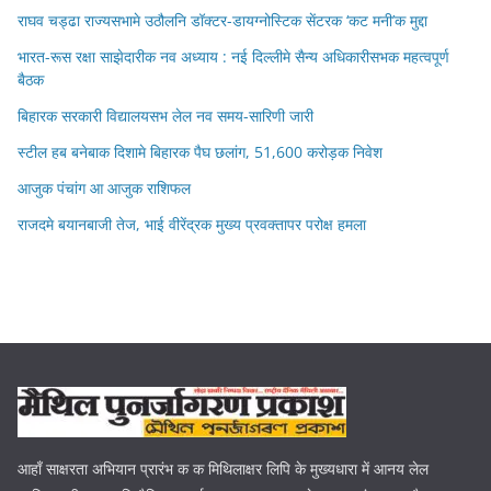
राघव चड्ढा राज्यसभामे उठौलनि डॉक्टर-डायग्नोस्टिक सेंटरक ‘कट मनी’क मुद्दा
भारत-रूस रक्षा साझेदारीक नव अध्याय : नई दिल्लीमे सैन्य अधिकारीसभक महत्वपूर्ण
बैठक
बिहारक सरकारी विद्यालयसभ लेल नव समय-सारिणी जारी
स्टील हब बनेबाक दिशामे बिहारक पैघ छलांग, 51,600 करोड़क निवेश
आजुक पंचांग आ आजुक राशिफल
राजदमे बयानबाजी तेज, भाई वीरेंद्रक मुख्य प्रवक्तापर परोक्ष हमला
आहाँ साक्षरता अभियान प्रारंभ क क मिथिलाक्षर लिपि के मुख्यधारा में आनय लेल