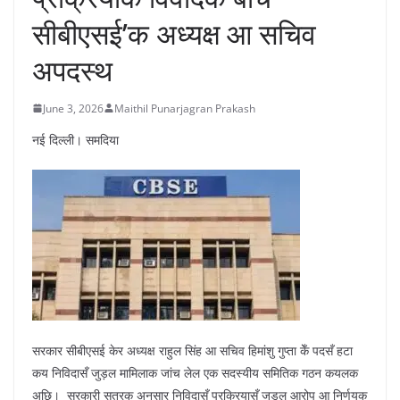
सीबीएसई’क अध्यक्ष आ सचिव
अपदस्थ
June 3, 2026
Maithil Punarjagran Prakash
नई दिल्ली। समदिया
सरकार सीबीएसई केर अध्यक्ष राहुल सिंह आ सचिव हिमांशु गुप्ता केँ पदसँ हटा
कय निविदासँ जुड़ल मामिलाक जांच लेल एक सदस्यीय समितिक गठन कयलक
अछि। सरकारी सूत्रक अनुसार निविदासँ प्रक्रियासँ जुड़ल आरोप आ निर्णयक