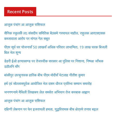
Recent Posts
आजुक पंचांग आ आजुक राशिफल
सैनिक स्कूलकेँ लऽ संसदीय समितिक बैठकमे गरमायल माहौल, राहुलक आरएसएसक
कब्जावाला आरोप पर मांगल गेल सबूत
पीएम सूर्य घर योजनासँ 50 लाखसँ अधिक परिवार लाभान्वित, 19 लाख घरक बिजली
बिल भेल शून्य
डेहरी ईओ हत्याकाण्ड पर तेजस्वीक सरकार आ पुलिस पर निशाना, निष्पक्ष जाँचक
उठौलनि माँग
बांकीपुर उपचुनावक हारिक बीच पीएम मोदीसँ भेटलाह नीतीश कुमार
हर्ष एवं सोल्लासपूर्वक आयोजित भेल दशम धीरज प्रतिभा सम्मान समारोह
जनगणनामे मैथिली लिखाबय लेल समवेत अभियान तेज करबाक आह्वान
आजुक पंचांग आ आजुक राशिफल
दक्षिणी लेबनान पर फेर इजरायली हमला, युद्धविरामक बीच क्षेत्रमे तनाव बढ़ल