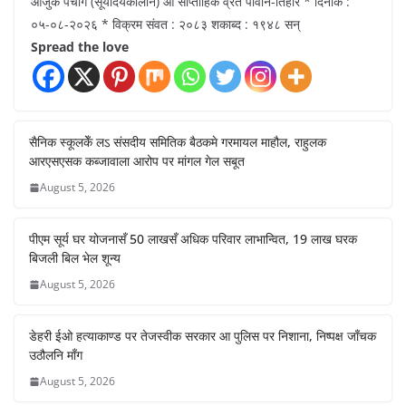
आजुक पंचांग (सूर्योदयकालीन) आ साप्ताहिक व्रत पावनि-तिहार * दिनांक :
०५-०८-२०२६ * विक्रम संवत : २०८३ शकाब्द : १९४८ सन्
Spread the love
सैनिक स्कूलकेँ लऽ संसदीय समितिक बैठकमे गरमायल माहौल, राहुलक
आरएसएसक कब्जावाला आरोप पर मांगल गेल सबूत
August 5, 2026
पीएम सूर्य घर योजनासँ 50 लाखसँ अधिक परिवार लाभान्वित, 19 लाख घरक
बिजली बिल भेल शून्य
August 5, 2026
डेहरी ईओ हत्याकाण्ड पर तेजस्वीक सरकार आ पुलिस पर निशाना, निष्पक्ष जाँचक
उठौलनि माँग
August 5, 2026