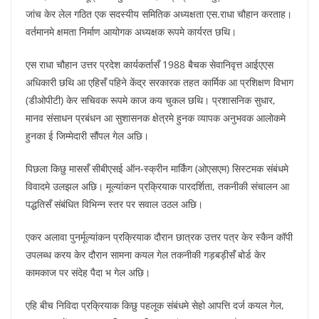
जांच केर लेल गठित एक सदस्यीय समितिक अध्यक्षता एस.राधा चौहान करताह।
वर्तमानमे क्षमता निर्माण आयोगक अध्यक्षक रूपमे कार्यरत छथि।
एस राधा चौहान उत्तर प्रदेश कार्यकर्तासँ 1988 बैचक सेवानिवृत्त आईएएस
अधिकारी छथि आ एहिसँ पहिने केंद्र सरकारक तहत कार्मिक आ प्रशिक्षण विभाग
(डीओपीटी) केर सचिवक रूपमे काज कय चुकल छथि। प्रशासनिक सुधार,
मानव संसाधन प्रबंधन आ सुशासनक क्षेत्रमे हुनक व्यापक अनुभवक आलोकमे
हुनका ई जिम्मेदारी सौंपल गेल अछि।
पिछला किछु माससँ सीबीएसई ऑन-स्क्रीन मार्किंग (ओएसएम) सिस्टमक संबंधमे
विवादमे उलझल अछि। मूल्यांकन प्रक्रियाक पारदर्शिता, तकनीकी संचालन आ
पद्धतिसँ संबंधित विभिन्न स्तर पर सवाल उठल अछि।
एकर अलावा पुनर्मूल्यांकन प्रक्रियाक दौरान छात्रक उत्तर पत्र केर स्कैन कॉपी
उपलब्ध करय केर दौरान सामना कयल गेल तकनीकी गड़बड़ीसँ बोर्ड केर
कामकाज पर संदेह पैदा भ गेल अछि।
एहि बीच निविदा प्रक्रियाक किछु पहलूक संबंधमे सेहो आपत्ति दर्ज कयल गेल,