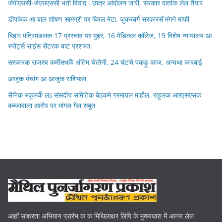
जेपीएससी-जेएसएससी भर्ती विवाद : छात्र आंदोलन जारी, सरकार वार्ताक लेल तैयार
डीपफेक आ बाल शोषण सामग्री पर घिरल मेटा, जुकरबर्ग सरकारसँ मंगने माफी
बिहार मंत्रिमंडलक 17 प्रस्ताव पर मुहर, 16 मेडिकल कॉलेज, 19 विशेष न्यायालय आ
स्पोर्ट्स साइंस सेंटरक बाट प्रशस्त
सरकारक राजस्व कर्मीसभकेँ अंतिम चेतौनी, 24 घंटामे पकड़ू काज, अन्यथा कारबाई
आजुक पंचांग आ आजुक राशिफल
सैनिक स्कूलकेँ लऽ संसदीय समितिक बैठकमे गरमायल माहौल, राहुलक आरएसएसक
कब्जावाला आरोप पर मांगल गेल सबूत
आहाँ साक्षरता अभियान प्रारंभ क क मिथिलाक्षर लिपि के मुख्यधारा में आनय लेल