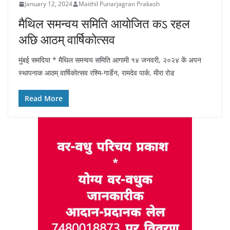
January 12, 2024
Maithil Punarjagran Prakash
मैथिल समन्वय समिति आयोजित कऽ रहल
अछि आठम् वार्षिकोत्सव
मुंबई समदिया * मैथिल समन्वय समिति आगामी १४ जनवरी, २०२४ कें अपन
स्थापनाक आठम् वार्षिकोत्सव रश्मि-गार्डेन, रामदेव पार्क, मीरा रोड
Read More