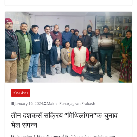
संस्था-संगठन
January 16, 2024
Maithil Punarjagran Prakash
तीन दशकसँ सक्रिय “मिथिलांगन”क चुनाव
भेल संपन्न
दिल्ली समदिया * विगत तीन दशकसँ दिल्लीमे सामाजिक, साहित्यिक तथा