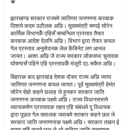
*
झारखण्ड सरकार राज्यमे जातिगत जनगणना करबाक
दिशामे कदम उठौलक अछि। मुख्यमंत्री चम्पई सोरेन
कार्मिक विभागकेँ एहिसँ सम्बन्धित प्रस्ताव तैयार
करबाक आदेश देलनि अछि। विभाग द्वारा तैयार कयल
गेल प्रस्ताव अनुमोदनक लेल कैबिनेट लग आनल
जायत। आशा अछि जे राज्य सरकार लोकसभा चुनावक
घोषणासँ पहिने एहि प्रस्तावकेँ मंजूरी दऽ सकैत अछि।
बिहारक बाद झारखंड देशक दोसर राज्य अछि जतय
जातिगत जनगणना कयल जायत। पूर्व मुख्यमंत्री हेमंत
सोरेन सेहो कहने छलाह जे हुनकर सरकार जाति
जनगणना करबाक पक्षमे अछि। राज्य विधानसभामे
ध्यानाकर्षण प्रस्तावक तहत एहि संबंधमे दू विधायक
द्वारा पूछल गेल सवालक जवाबमे सरकार कहने छल जे
सरकार जाति जनगणनाक पक्षमे अछि। सरकार तखन ई
स्पष्ट नहिं कयने छल जे ओ कहिया जाति जनगणना