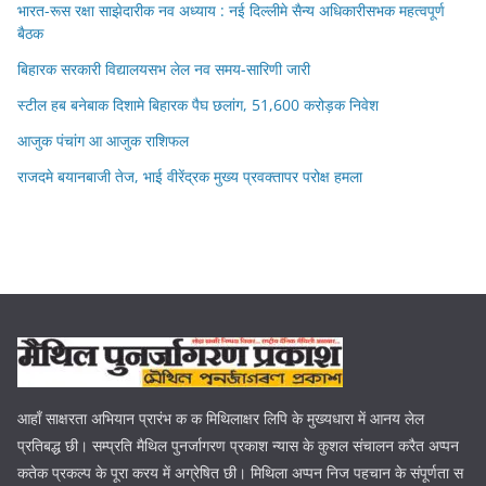
भारत-रूस रक्षा साझेदारीक नव अध्याय : नई दिल्लीमे सैन्य अधिकारीसभक महत्वपूर्ण
बैठक
बिहारक सरकारी विद्यालयसभ लेल नव समय-सारिणी जारी
स्टील हब बनेबाक दिशामे बिहारक पैघ छलांग, 51,600 करोड़क निवेश
आजुक पंचांग आ आजुक राशिफल
राजदमे बयानबाजी तेज, भाई वीरेंद्रक मुख्य प्रवक्तापर परोक्ष हमला
आहाँ साक्षरता अभियान प्रारंभ क क मिथिलाक्षर लिपि के मुख्यधारा में आनय लेल
प्रतिबद्ध छी। सम्प्रति मैथिल पुनर्जागरण प्रकाश न्यास के कुशल संचालन करैत अप्पन
कतेक प्रकल्प के पूरा करय में अग्रेषित छी। मिथिला अप्पन निज पहचान के संपूर्णता स