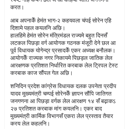
करत।
आब अपनाकेँ हेमंत भाग-२ कहयवला चंपई सोरेन एहि
दिशामे पहल कयलनि अछि।
हालहिमे हेमंत सोरेन मंत्रिमंडल राज्यमे बहुत दिनसँ
लटकल पिछड़ा वर्ग आयोगक गठनक मंजूरी देने छल आ
पूर्व विधायक योगेन्द्र प्रसादकेँ एकर अध्यक्ष बनौलक।
आयोगकेँ राज्यक नगर निकायमे पिछड़ल जातिक लेल
आरक्षणक प्रतिशत निर्धारित करबाक लेल ट्रिपल टेस्ट
करबाक काज सौंपल गेल अछि।
शनिदिन प्रदेश कांग्रेस विधायक दलक उपनेता प्रदीप
यादव मुख्यमंत्री चम्पई सोरेनकेँ ज्ञापन सौंपि जातिगत
जनगणना आ पिछड़ा वर्गक लेल आरक्षण १४ सँ बढ़ाकऽ
२७ प्रतिशत करबाक मांग कयलनि। एकर बाद
मुख्यमंत्री कार्मिक विभागसँ एकरा लेल प्रस्ताव तैयार
करय लेल कहलनि।