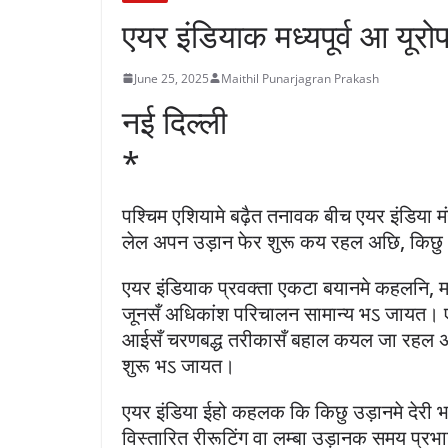
एयर इंडियाक मध्यपूर्व आ यूरो
June 25, 2025
Maithil Punarjagran Prakash
नई दिल्ली
*
पश्चिम एशियामे बढ़ैत तनावक बीच एयर इंडिया म
लेल अपन उड़ान फेर शुरू कय रहल अछि, किछु क्ष
एयर इंडियाक प्रवक्ता एकटा बयानमे कहलनि, मध
जूनसँ अधिकांश परिचालन सामान्य भऽ जायत। एकर
आईसँ चरणबद्ध तरीकासँ बहाल कयल जा रहल अछ
शुरू भऽ जायत।
एयर इंडिया ईहो कहलक कि किछु उड़ानमे देरी 
विस्तारित रीरूटिंग वा लम्बा उड़ानक समय प