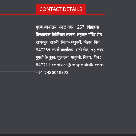
CONTACT DETAILS
मुख्य कार्यालय: प्लाट नंबर 1257, विहाइन्ड
विन्ध्याचल मेमोरियल ट्रस्ट, हनुमान मंदिर रोड,
सागरपुर, सकरी, जिला- मधुबनी, बिहार, पिन :
847239 संपर्क कार्यालय: रांटी रोड, १३ नंबर
गुमटी के पुरब, पुल लग, मधुबनी, बिहार, पिन :
847211 contact@mppdainik.com
+91 7480018873