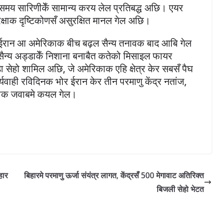
ेँ समय सारिणीकेँ सामान्य करय लेल प्रतिबद्ध अछि। एयर
क्षाक दृष्टिकोणसँ असुरक्षित मानल गेल अछि।
ा ईरान आ अमेरिकाक बीच बढ़ल सैन्य तनावक बाद आबि गेल
न्य अड्डाकेँ निशाना बनाबैत कतेको मिसाइल फायर
ेहो शामिल अछि, जे अमेरिकाक एहि क्षेत्र केर सबसँ पैघ
यवाही रविदिनक भोर ईरान केर तीन परमाणु केंद्र नतांज,
मलाक जवाबमे कयल गेल।
हार
बिहारमे परमाणु ऊर्जा संयंत्र लागत, केंद्रसँ 500 मेगावाट अतिरिक्त
बिजली सेहो भेटत