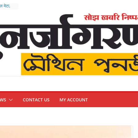
 मेटा,
ुख्य
तीन तस्कर
त्र आंदोलन
EWS
CONTACT US
MY ACCOUNT