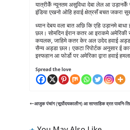
यात्रीकेँ न्यूनतम असुविधा देबा लेल आ उड़ानक
इंडिया एखनो ओहि हवाई क्षेत्रसँ बचत जकरा सुर
ध्यान देबय वला बात अछि कि एहि उड़ानमे बाध
छल। सोमदिन ईरान कतर आ इराकमे अमेरिकी सै
कयलक, जाहिमे कतर केर अल उदेद हवाई अड्डा स
सैन्य अड्डा छल। एकटा रिपोर्टक अनुसार ई कार्
इस्फहान आ फोर्डो पर अमेरिका द्वारा हवाई ह
Spread the love
आजुक पंचांग (सूर्योदयकालीन) आ साप्ताहिक व्रत पावनि-ति
You May Also Like