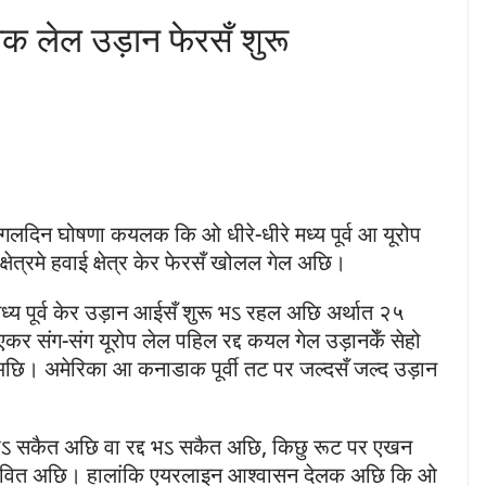
पक लेल उड़ान फेरसँ शुरू
ंगलदिन घोषणा कयलक कि ओ धीरे-धीरे मध्य पूर्व आ यूरोप
ेत्रमे हवाई क्षेत्र केर फेरसँ खोलल गेल अछि।
्य पूर्व केर उड़ान आईसँ शुरू भऽ रहल अछि अर्थात २५
 संग-संग यूरोप लेल पहिल रद्द कयल गेल उड़ानकेँ सेहो
ि। अमेरिका आ कनाडाक पूर्वी तट पर जल्दसँ जल्द उड़ान
भऽ सकैत अछि वा रद्द भऽ सकैत अछि, किछु रूट पर एखन
्रभावित अछि। हालांकि एयरलाइन आश्वासन देलक अछि कि ओ