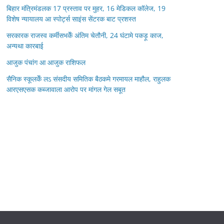
बिहार मंत्रिमंडलक 17 प्रस्ताव पर मुहर, 16 मेडिकल कॉलेज, 19
विशेष न्यायालय आ स्पोर्ट्स साइंस सेंटरक बाट प्रशस्त
सरकारक राजस्व कर्मीसभकेँ अंतिम चेतौनी, 24 घंटामे पकड़ू काज,
अन्यथा कारबाई
आजुक पंचांग आ आजुक राशिफल
सैनिक स्कूलकेँ लऽ संसदीय समितिक बैठकमे गरमायल माहौल, राहुलक
आरएसएसक कब्जावाला आरोप पर मांगल गेल सबूत